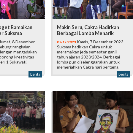
Joget Ramaikan
Makin Seru, Cakra Hadirkan
er Suksma
Berbagai Lomba Menarik
Jumat, 8 Desember
Kamis, 7 Desember 2023
07/12/2023
mbung rangkaian
Suksma hadirkan Cakra untuk
 dengan mengadakan
meramaikan jeda semester ganjil
orong kreativitas
tahun ajaran 2023/2024. Berbagai
eri 1 Sukawati.
lomba pun diselenggarakan untuk
memeriahkan Cakra hari pertama.
berita
berita