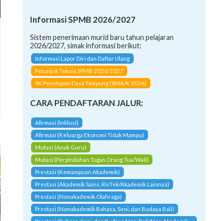
Informasi SPMB 2026/2027
Sistem penerimaan murid baru tahun pelajaran
2026/2027, simak informasi berikut:
Informasi Lapor Diri dan Daftar Ulang
Petunjuk Teknis SPMB 2026/2027
SK Penetapan Daya Tampung (SMA/K 2026)
CARA PENDAFTARAN JALUR:
Afirmasi (Inklusi)
Afirmasi (Keluarga Ekonomi Tidak Mampu)
Mutasi (Anak Guru)
Mutasi (Perpindahan Tugas Orang Tua/Wali)
Prestasi (Kemampuan Akademik)
Prestasi (Akademik Sains, RisTek/Akademik Lainnya)
Prestasi (Nonakademik Olahraga)
Prestasi (Nonakademik Bahasa, Seni, dan Budaya Bali)