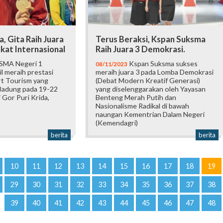
, Gita Raih Juara
Terus Beraksi, Kspan Suksma
kat Internasional
Raih Juara 3 Demokrasi.
 SMA Negeri 1
Kspan Suksma sukses
08/11/2023
l meraih prestasi
meraih juara 3 pada Lomba Demokrasi
rt Tourism yang
(Debat Modern Kreatif Generasi)
Badung pada 19-22
yang diselenggarakan oleh Yayasan
 Gor Puri Krida,
Benteng Merah Putih dan
Nasionalisme Radikal di bawah
naungan Kementrian Dalam Negeri
(Kemendagri)
berita
berita
10
11
12
13
14
15
16
17
18
19
29
30
31
32
33
34
35
36
37
38
39
40
41
42
43
44
45
46
47
48