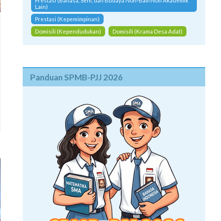
Prestasi (Bahasa, Seni, dan Budaya Non-Bali/Non Akademik
Lain)
Prestasi (Kepemimpinan)
Domisili (Kependudukan)
Domisili (Krama Desa Adat)
Panduan SPMB-PJJ 2026