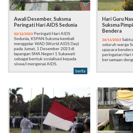
Awali Desember, Suksma
Hari Guru Nas
Peringati Hari AIDS Sedunia
Suksma Pimpi
Bendera
Peringati Hari AIDS
02/12/2023
Sedunia, KSPAN Suksma kembali
Sabtu
26/11/2023
menggelar WAD (World AIDS Day)
seluruh warga S
pada Jumat, 1 Desember 2023 di
upacara bendera
lapangan SMA Negeri 1 Sukawati
peringatan Hari
sebagai bentuk sosialisasi kepada
bersamaan deng
siswa/i mengenai AIDS.
berita