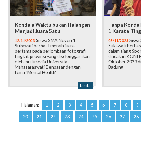
Kendala Waktu bukan Halangan
Tanpa Kendala
Menjadi Juara Satu
1 Karate Ting
Siswa SMA Negeri 1
Siswi
12/11/2023
08/11/2023
Sukawati berhasil meraih juara
Sukawati berhasi
pertama pada perlombaan fotografi
dalam ajang Spo
tingkat provinsi yang diselenggarakan
diadakan KONI 
oleh multimedia Universitas
Oktober 2023 di
Mahasaraswati Denpasar dengan
Badung
tema "Mental Health"
berita
Halaman:
1
2
3
4
5
6
7
8
9
20
21
22
23
24
25
26
27
28