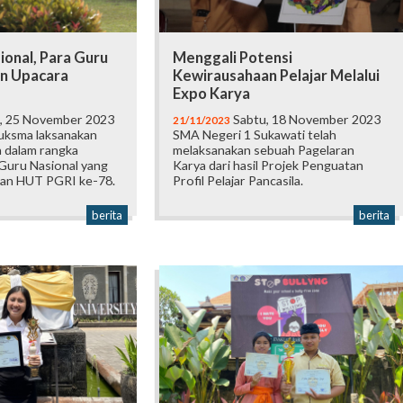
ional, Para Guru
Menggali Potensi
n Upacara
Kewirausahaan Pelajar Melalui
Expo Karya
, 25 November 2023
Sabtu, 18 November 2023
21/11/2023
uksma laksanakan
SMA Negeri 1 Sukawati telah
 dalam rangka
melaksanakan sebuah Pagelaran
 Guru Nasional yang
Karya dari hasil Projek Penguatan
an HUT PGRI ke-78.
Profil Pelajar Pancasila.
berita
berita