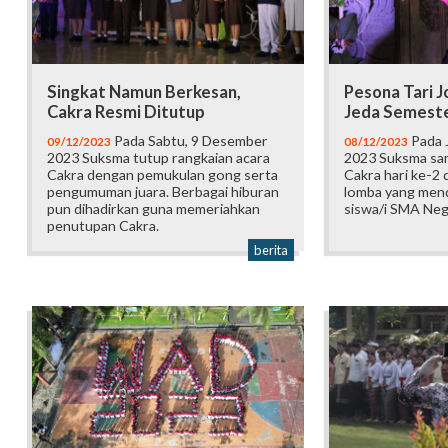
Singkat Namun Berkesan,
Pesona Tari 
Cakra Resmi Ditutup
Jeda Semest
Pada Sabtu, 9 Desember
Pada 
09/12/2023
08/12/2023
2023 Suksma tutup rangkaian acara
2023 Suksma sa
Cakra dengan pemukulan gong serta
Cakra hari ke-2
pengumuman juara. Berbagai hiburan
lomba yang mend
pun dihadirkan guna memeriahkan
siswa/i SMA Neg
penutupan Cakra.
berita