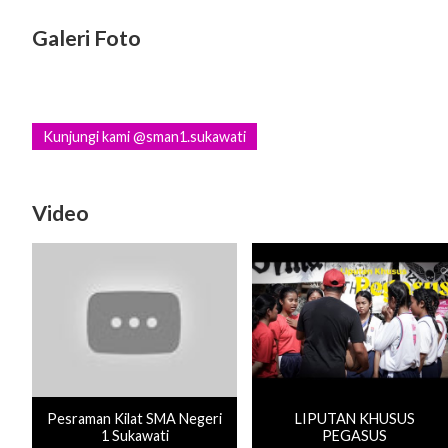
Galeri Foto
Kunjungi kami @sman1.sukawati
Video
Pesraman Kilat SMA Negeri
LIPUTAN KHUSUS
1 Sukawati
PEGASUS