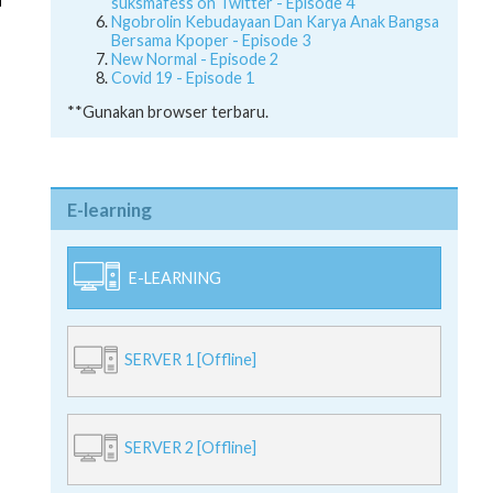
suksmafess on Twitter - Episode 4
Ngobrolin Kebudayaan Dan Karya Anak Bangsa
Bersama Kpoper - Episode 3
New Normal - Episode 2
Covid 19 - Episode 1
**Gunakan browser terbaru.
E-learning
E-LEARNING
SERVER 1 [Offline]
SERVER 2 [Offline]