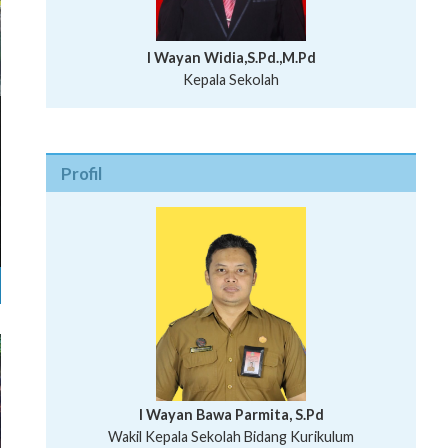
I Wayan Widia,S.Pd.,M.Pd
Kepala Sekolah
Profil
I Wayan Bawa Parmita, S.Pd
I Wayan Gede Aditya Pratita, S.Pd., M.Sn
Wakil Kepala Sekolah Bidang Kurikulum
Ni Wayan Nopi Sutantri, S.Pd.
Putu Suhartana, S.Pd.