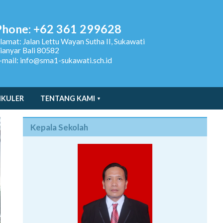
Phone: +62 361 299628
lamat:
Jalan Lettu Wayan Sutha II, Sukawati
ianyar Bali 80582
-mail: info@sma1-sukawati.sch.id
IKULER
TENTANG KAMI
Kepala Sekolah