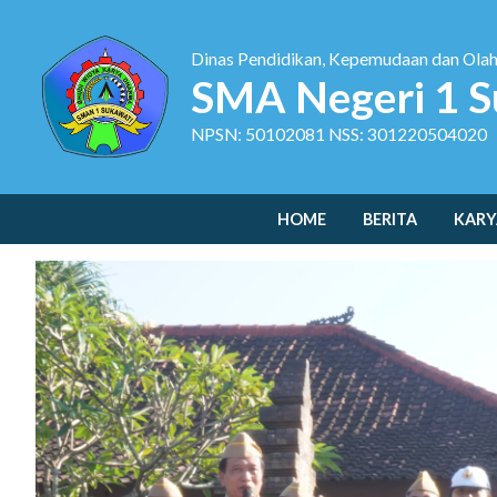
Dinas Pendidikan, Kepemudaan dan Ola
SMA Negeri 1 S
NPSN: 50102081 NSS: 301220504020
HOME
BERITA
KARY