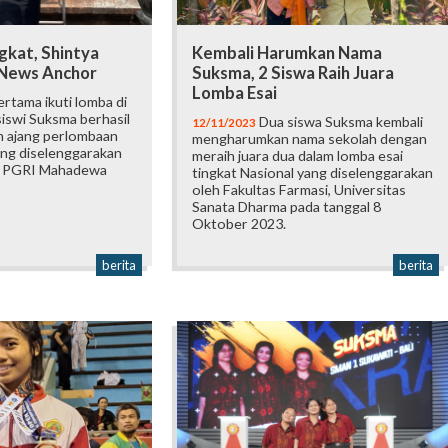
gkat, Shintya
Kembali Harumkan Nama
 News Anchor
Suksma, 2 Siswa Raih Juara
Lomba Esai
ertama ikuti lomba di
 siswi Suksma berhasil
Dua siswa Suksma kembali
12/11/2023
am ajang perlombaan
mengharumkan nama sekolah dengan
ng diselenggarakan
meraih juara dua dalam lomba esai
as PGRI Mahadewa
tingkat Nasional yang diselenggarakan
oleh Fakultas Farmasi, Universitas
Sanata Dharma pada tanggal 8
Oktober 2023.
berita
berita