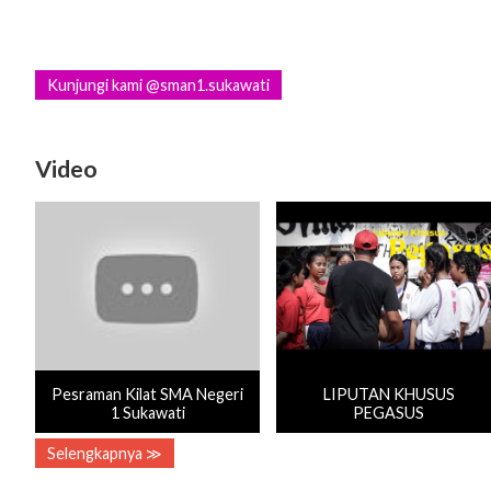
Kunjungi kami @sman1.sukawati
Video
Pesraman Kilat SMA Negeri
LIPUTAN KHUSUS
1 Sukawati
PEGASUS
Selengkapnya ≫