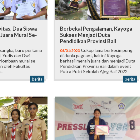
itas, Dua Siswa
Berbekal Pengalaman, Kayoga
Juara Mural Se-
Sukses Menjadi Duta
Pendidikan Provinsi Bali
sangka, baru pertama
Cukup lama berkecimpung
06/01/2023
l, Yudis dan Dwi
di dunia pageant, kali ini Kayoga
rlombaan mural se-
berhasil meraih juara dan menjadi Duta
an oleh Fakultas
Pendidikan Provinsi Bali dalam event
a.
Putra Putri Sekolah Ajeg Bali 2022
berita
berita