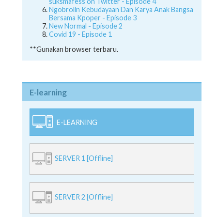
suksmafess on Twitter - Episode 4
Ngobrolin Kebudayaan Dan Karya Anak Bangsa
Bersama Kpoper - Episode 3
New Normal - Episode 2
Covid 19 - Episode 1
**Gunakan browser terbaru.
E-learning
E-LEARNING
SERVER 1 [Offline]
SERVER 2 [Offline]