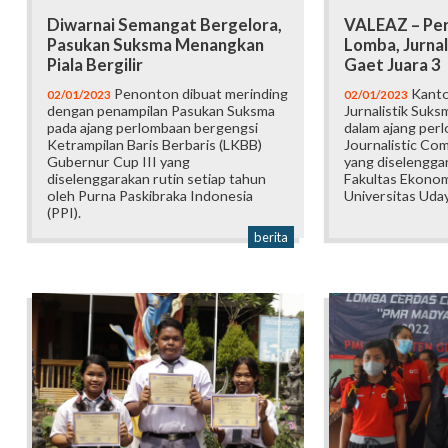
Diwarnai Semangat Bergelora,
VALEAZ – Per
Pasukan Suksma Menangkan
Lomba, Jurnal
Piala Bergilir
Gaet Juara 3
Penonton dibuat merinding
Kanto
02/01/2023
02/01/2023
dengan penampilan Pasukan Suksma
Jurnalistik Suksm
pada ajang perlombaan bergengsi
dalam ajang per
Ketrampilan Baris Berbaris (LKBB)
Journalistic Com
Gubernur Cup III yang
yang diselengga
diselenggarakan rutin setiap tahun
Fakultas Ekonom
oleh Purna Paskibraka Indonesia
Universitas Uda
(PPI).
berita