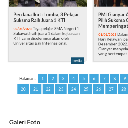
Perdana Ikuti Lomba, 3 Pelajar
PMI Gianyar 
Suksma Raih Juara 1 KTI
Pilih Suksma 
Memperingati
Tiga pelajar SMA Negeri 1
02/01/2023
Sukawati raih juara 1 dalam kejuaraan
Dalam
01/01/2023
KTI yang diselenggarakan oleh
Hari Relawan, pa
Universitas Bali Internasional.
Desember 2022.
Gianyar menyel
yang bertempat 
berita
Halaman:
1
2
3
4
5
6
7
8
9
20
21
22
23
24
25
26
27
28
Galeri Foto