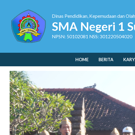
Dinas Pendidikan, Kepemudaan dan Ola
SMA Negeri 1 S
NPSN: 50102081 NSS: 301220504020
HOME
BERITA
KARY