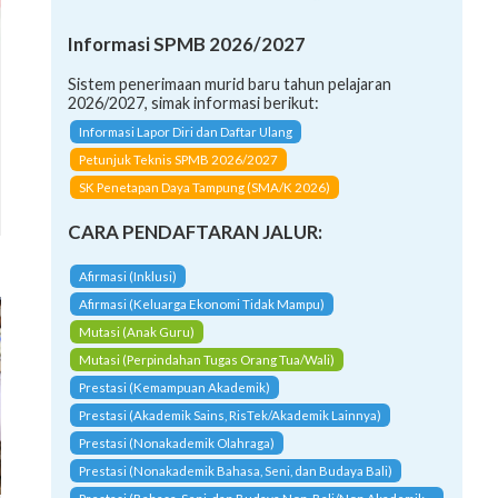
Informasi SPMB 2026/2027
Sistem penerimaan murid baru tahun pelajaran
2026/2027, simak informasi berikut:
Informasi Lapor Diri dan Daftar Ulang
Petunjuk Teknis SPMB 2026/2027
SK Penetapan Daya Tampung (SMA/K 2026)
CARA PENDAFTARAN JALUR:
Afirmasi (Inklusi)
Afirmasi (Keluarga Ekonomi Tidak Mampu)
Mutasi (Anak Guru)
Mutasi (Perpindahan Tugas Orang Tua/Wali)
Prestasi (Kemampuan Akademik)
Prestasi (Akademik Sains, RisTek/Akademik Lainnya)
Prestasi (Nonakademik Olahraga)
Prestasi (Nonakademik Bahasa, Seni, dan Budaya Bali)