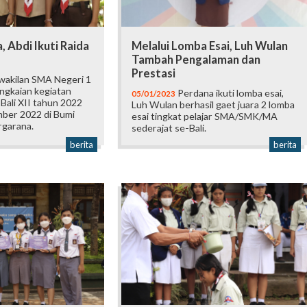
, Abdi Ikuti Raida
Melalui Lomba Esai, Luh Wulan
Tambah Pengalaman dan
Prestasi
wakilan SMA Negeri 1
angkaian kegiatan
Perdana ikuti lomba esai,
05/01/2023
Bali XII tahun 2022
Luh Wulan berhasil gaet juara 2 lomba
mber 2022 di Bumi
esai tingkat pelajar SMA/SMK/MA
garana.
sederajat se-Bali.
berita
berita