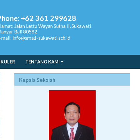
Phone: +62 361 299628
lamat:
Jalan Lettu Wayan Sutha II, Sukawati
ianyar Bali 80582
-mail: info@sma1-sukawati.sch.id
IKULER
TENTANG KAMI
Kepala Sekolah