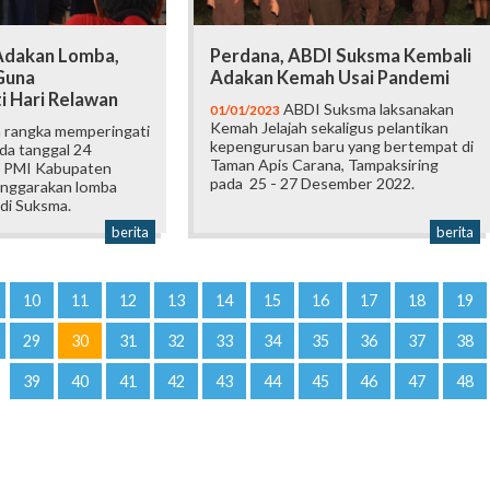
Adakan Lomba,
Perdana, ABDI Suksma Kembali
Guna
Adakan Kemah Usai Pandemi
 Hari Relawan
ABDI Suksma laksanakan
01/01/2023
Kemah Jelajah sekaligus pelantikan
 rangka memperingati
kepengurusan baru yang bertempat di
da tanggal 24
Taman Apis Carana, Tampaksiring
 PMI Kabupaten
pada 25 - 27 Desember 2022.
anggarakan lomba
di Suksma.
berita
berita
10
11
12
13
14
15
16
17
18
19
29
30
31
32
33
34
35
36
37
38
39
40
41
42
43
44
45
46
47
48