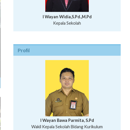
I Wayan Widia,S.Pd.,M.Pd
Kepala Sekolah
Profil
I Wayan Bawa Parmita, S.Pd
I Wayan Gede Aditya Pratita, S.Pd., M.Sn
Wakil Kepala Sekolah Bidang Kurikulum
Ni Wayan Nopi Sutantri, S.Pd.
Putu Suhartana, S.Pd.