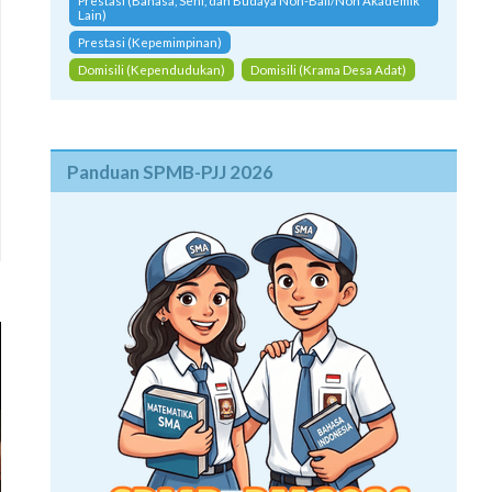
Prestasi (Bahasa, Seni, dan Budaya Non-Bali/Non Akademik
Lain)
Prestasi (Kepemimpinan)
Domisili (Kependudukan)
Domisili (Krama Desa Adat)
Panduan SPMB-PJJ 2026