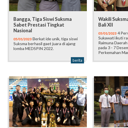
Bangga, Tiga Siswi Suksma
Wakili Suksma
Sabet Prestasi Tingkat
Bali XII
Nasional
4 Per
05/01/2023
Sukawati ikuti r
Berkat ide unik, tiga siswi
05/01/2023
Raimuna Daerah 
Suksma berhasil gaet juara di ajang
pada 3 - 7 Dese
lomba MEDSPIN 2022.
Perkemahan Mar
berita