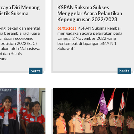
caya Diri Menang
KSPAN Suksma Sukses
istik Suksma
Menggelar Acara Pelantikan
Kepengurusan 2022/2023
ngi tekad dan mental,
KSPAN Suksma kembali
02/01/2023
a berambisi jadi juara
mengadakan acara pelantikan pada
lombaan Economic
tanggal 2 November 2022 yang
petition 2022 (EJC)
bertempat di lapangan SMA N 1
rakan oleh Mahasiswa
Sukawati.
i dan Bisnis
yana.
berita
berita