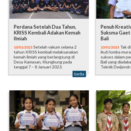
Perdana Setelah Dua Tahun,
Penuh Kreativ
KRISS Kembali Adakan Kemah
Suksma Gaet 
Ilmiah
Bali
Setelah vakum selama 2
Tak di
10/01/2023
10/01/2023
tahun KRISS kembali melaksanakan
ikuti lomba mura
kemah ilmiah yang berlangsung di
sukses dalam pe
Desa Kamasan, Klungkung pada
Bali yang diadak
tanggal 7 – 8 Januari 2023.
Teknik Dwijendr
berita