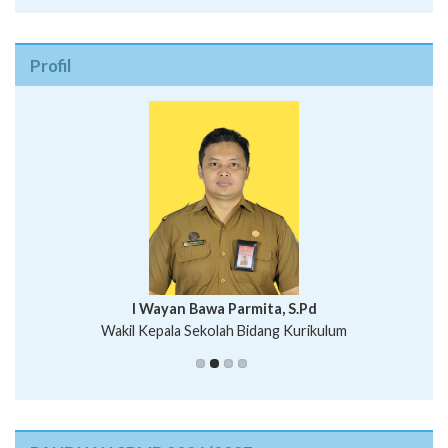
Profil
I Wayan Bawa Parmita, S.Pd
I Wayan Gede Aditya Pratita, S.Pd., M.Sn
Wakil Kepala Sekolah Bidang Kurikulum
Ni Wayan Nopi Sutantri, S.Pd.
Putu Suhartana, S.Pd.