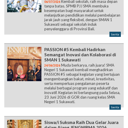
Kembali sekolah, raih masa depan
06/07/2026
tanpa batas. SPMB PJJ SMA membuka
kesempatan bagi masyarakat untuk
melanjutkan pendidikan melalui pembelajaran
jarak jauh yang fleksibel, dengan SMAN 1
Sukawati sebagai sekolah induk
penyelenggara di Provinsi Bali.
berita
PASSION #5 Kembali Hadirkan
Semangat Inovasi dan Kolaborasi di
SMAN 1 Sukawati
Muda berkarya, raih juara! SMA
24/06/2026
Negeri 1 Sukawati kembali menghadirkan
PASSION #5 sebagai kegiatan yang bertujuan
mengembangkan bakat, minat, kreativitas,
serta memperluas pengalaman peserta
melalui berbagai program yang edukatif dan
inovatif. Kegiatan ini berlangsung pada Selasa,
23 Juni 2026 di GOR dan ruang kelas SMA
Negeri 1 Sukawati.
berita
Siswa/i Suksma Raih Dua Gelar Juara
dalam Ajang JENGNIRMA 2026