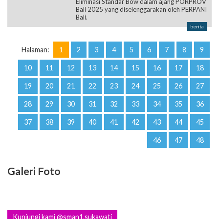
Eliminasi Standar Bow dalam ajang PORPROV
Bali 2025 yang diselenggarakan oleh PERPANI
Bali.
berita
Halaman:
1
2
3
4
5
6
7
8
9
10
11
12
13
14
15
16
17
18
19
20
21
22
23
24
25
26
27
28
29
30
31
32
33
34
35
36
37
38
39
40
41
42
43
44
45
46
47
48
Galeri Foto
Kunjungi kami @sman1.sukawati