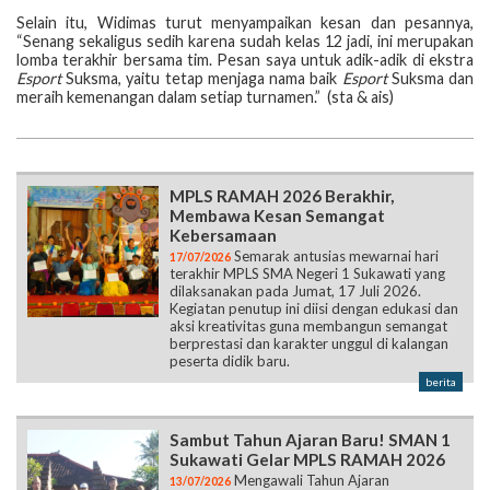
Selain itu, Widimas turut menyampaikan kesan dan pesannya,
“Senang sekaligus sedih karena sudah kelas 12 jadi, ini merupakan
lomba terakhir bersama tim. Pesan saya untuk adik-adik di ekstra
Esport
Suksma, yaitu tetap menjaga nama baik
Esport
Suksma dan
meraih kemenangan dalam setiap turnamen.” (sta & ais)
MPLS RAMAH 2026 Berakhir,
Membawa Kesan Semangat
Kebersamaan
Semarak antusias mewarnai hari
17/07/2026
terakhir MPLS SMA Negeri 1 Sukawati yang
dilaksanakan pada Jumat, 17 Juli 2026.
Kegiatan penutup ini diisi dengan edukasi dan
aksi kreativitas guna membangun semangat
berprestasi dan karakter unggul di kalangan
peserta didik baru.
berita
Sambut Tahun Ajaran Baru! SMAN 1
Sukawati Gelar MPLS RAMAH 2026
Mengawali Tahun Ajaran
13/07/2026