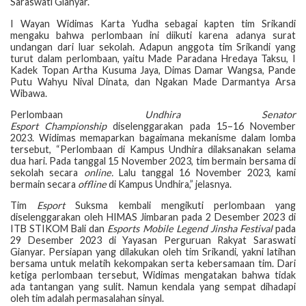
Saraswati Gianyar.
I Wayan Widimas Karta Yudha sebagai kapten tim Srikandi
mengaku bahwa perlombaan ini diikuti karena adanya surat
undangan dari luar sekolah. Adapun anggota tim Srikandi yang
turut dalam perlombaan, yaitu Made Paradana Hredaya Taksu, I
Kadek Topan Artha Kusuma Jaya, Dimas Damar Wangsa, Pande
Putu Wahyu Nival Dinata, dan Ngakan Made Darmantya Arsa
Wibawa.
Perlombaan
Undhira Senator
Esport Championship
diselenggarakan pada 15–16 November
2023. Widimas memaparkan bagaimana mekanisme dalam lomba
tersebut, “Perlombaan di Kampus Undhira dilaksanakan selama
dua hari. Pada tanggal 15 November 2023, tim bermain bersama di
sekolah secara
online.
Lalu tanggal 16 November 2023, kami
bermain secara
offline
di Kampus Undhira,” jelasnya.
Tim
Esport
Suksma kembali mengikuti perlombaan yang
diselenggarakan oleh HIMAS Jimbaran pada 2 Desember 2023 di
ITB STIKOM Bali dan
Esports Mobile Legend Jinsha Festival
pada
29 Desember 2023 di Yayasan Perguruan Rakyat Saraswati
Gianyar. Persiapan yang dilakukan oleh tim Srikandi, yakni latihan
bersama untuk melatih kekompakan serta kebersamaan tim. Dari
ketiga perlombaan tersebut, Widimas mengatakan bahwa tidak
ada tantangan yang sulit. Namun kendala yang sempat dihadapi
oleh tim adalah permasalahan sinyal.