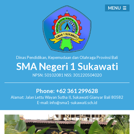
MENU
Dinas Pendidikan, Kepemudaan dan Olahraga
Provinsi Bali
SMA Negeri 1 Sukawati
NPSN: 50102081 NSS: 301220504020
Phone: +62 361 299628
Alamat:
Jalan Lettu Wayan Sutha II, Sukawati
Gianyar Bali 80582
E-mail: info@sma1-sukawati.sch.id