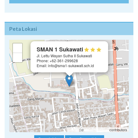
Peta Lokasi
×
+
SMAN 1 Sukawati
Jl. Lettu Wayan Sutha II Sukawati
−
Phone: +62-361-299628
Email: info@sma1-sukawati.sch.id
Leaflet
| ©
OpenStreetMap
contributors