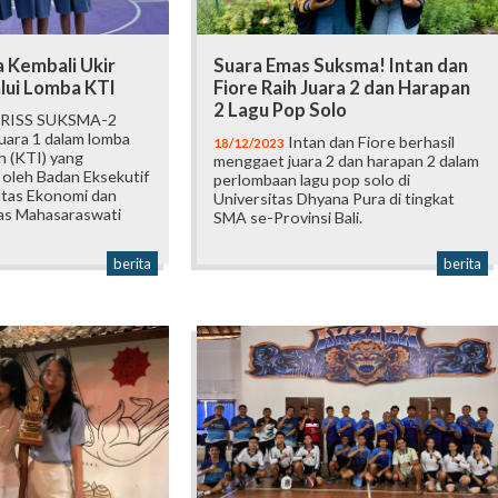
 Kembali Ukir
Suara Emas Suksma! Intan dan
lui Lomba KTI
Fiore Raih Juara 2 dan Harapan
2 Lagu Pop Solo
RISS SUKSMA-2
juara 1 dalam lomba
Intan dan Fiore berhasil
18/12/2023
ah (KTI) yang
menggaet juara 2 dan harapan 2 dalam
 oleh Badan Eksekutif
perlombaan lagu pop solo di
ltas Ekonomi dan
Universitas Dhyana Pura di tingkat
tas Mahasaraswati
SMA se-Provinsi Bali.
berita
berita