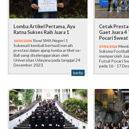
Lomba Artikel Pertama, Ayu
Cetak Prestas
Ratna Sukses Raih Juara 1
Gaet Juara 4
Pocari Sweat
Siswi SMA Negeri 1
10/01/2024
Sukawati kembali berhasil meraih
Memba
07/01/2024
prestasi dalam ajang lomba artikel se-
Suksma Football 
Bali yang diselenggarakan oleh
memperoleh Jua
Universitas Udayana pada tanggal 24
Futsal Pocari Sw
Desember 2023.
pada 16 - 17 De
berita