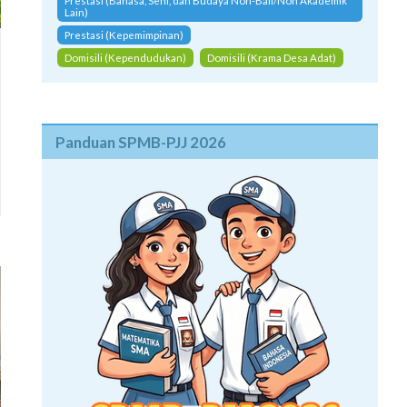
Prestasi (Bahasa, Seni, dan Budaya Non-Bali/Non Akademik
Lain)
Prestasi (Kepemimpinan)
Domisili (Kependudukan)
Domisili (Krama Desa Adat)
Panduan SPMB-PJJ 2026