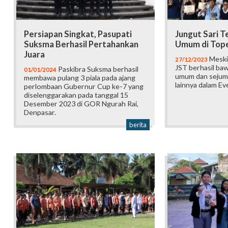
Persiapan Singkat, Pasupati
Jungut Sari T
Suksma Berhasil Pertahankan
Umum di Tope
Juara
Meski 
27/12/2023
JST berhasil baw
Paskibra Suksma berhasil
01/01/2024
umum dan sejum
membawa pulang 3 piala pada ajang
lainnya dalam Ev
perlombaan Gubernur Cup ke-7 yang
diselenggarakan pada tanggal 15
Desember 2023 di GOR Ngurah Rai,
Denpasar.
berita