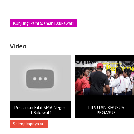
Kunjungi kami @sman1.sukawati
Video
Pesraman Kilat SMA Negeri
LIPUTAN KHUSUS
1 Sukawati
PEGASUS
Selengkapnya ≫