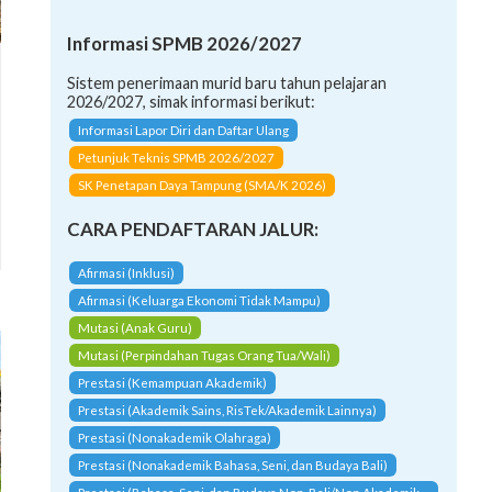
Informasi SPMB 2026/2027
Sistem penerimaan murid baru tahun pelajaran
2026/2027, simak informasi berikut:
Informasi Lapor Diri dan Daftar Ulang
Petunjuk Teknis SPMB 2026/2027
SK Penetapan Daya Tampung (SMA/K 2026)
CARA PENDAFTARAN JALUR:
Afirmasi (Inklusi)
Afirmasi (Keluarga Ekonomi Tidak Mampu)
Mutasi (Anak Guru)
Mutasi (Perpindahan Tugas Orang Tua/Wali)
Prestasi (Kemampuan Akademik)
Prestasi (Akademik Sains, RisTek/Akademik Lainnya)
Prestasi (Nonakademik Olahraga)
Prestasi (Nonakademik Bahasa, Seni, dan Budaya Bali)