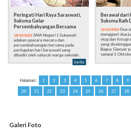
Peringati Hari Raya Saraswati,
Berawal dari 
Suksma Gelar
Suksma Raih 
Persembahyangan Bersama
Dua s
12/12/2023
menggaet dua ju
SMA Negeri 1 Sukawati
18/12/2023
vlog dan fotogra
adakan upacara mecaru dan
yang diselengga
persembahyangan bersama pada
Bagus Gianyar pa
peringatan hari Saraswati yang
sampai 1 Oktobe
dihadiri oleh seluruh warga sekolah.
berita
Halaman:
1
2
3
4
5
6
7
8
9
20
21
22
23
24
25
26
27
28
Galeri Foto