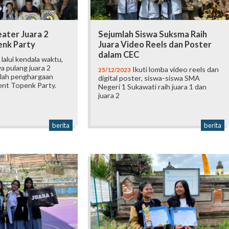
eater Juara 2
Sejumlah Siswa Suksma Raih
nk Party
Juara Video Reels dan Poster
dalam CEC
lalui kendala waktu,
a pulang juara 2
Ikuti lomba video reels dan
25/12/2023
lah penghargaan
digital poster, siswa-siswa SMA
ent Topenk Party.
Negeri 1 Sukawati raih juara 1 dan
juara 2
berita
berita