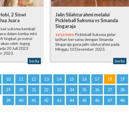
Hobi, 2 Siswi
Jalin Silahturahmi melalui
Dua Juara
Pickleball Suksma vs Smanda
Singaraja
iswi suksma kembali
ara dalam lomba mini
Pickleball Suksma gelar
12/12/2023
fi tingkat provinsi
latihan bersama dengan Smanda
rakan oleh Jegeg
Singaraja guna jalin silaturahmi pada
da 20 Juli 2023
Minggu 10 Desember 2023.
r 2023.
berita
berita
10
11
12
13
14
15
16
17
18
19
29
30
31
32
33
34
35
36
37
38
39
40
41
42
43
44
45
46
47
48