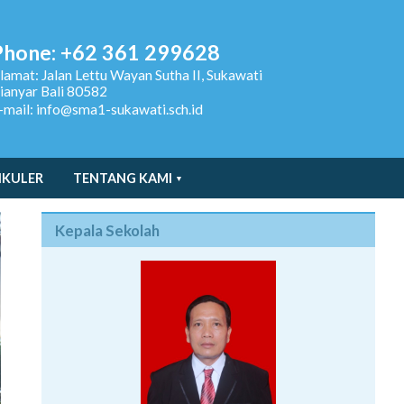
Phone: +62 361 299628
lamat:
Jalan Lettu Wayan Sutha II, Sukawati
ianyar Bali 80582
-mail: info@sma1-sukawati.sch.id
IKULER
TENTANG KAMI
Kepala Sekolah