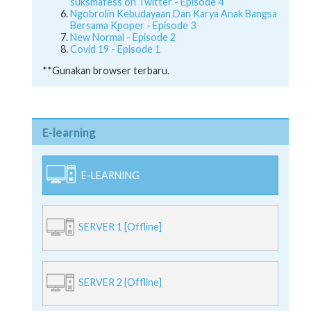
suksmafess on Twitter - Episode 4
Ngobrolin Kebudayaan Dan Karya Anak Bangsa
Bersama Kpoper - Episode 3
New Normal - Episode 2
Covid 19 - Episode 1
**Gunakan browser terbaru.
E-learning
E-LEARNING
SERVER 1 [Offline]
SERVER 2 [Offline]