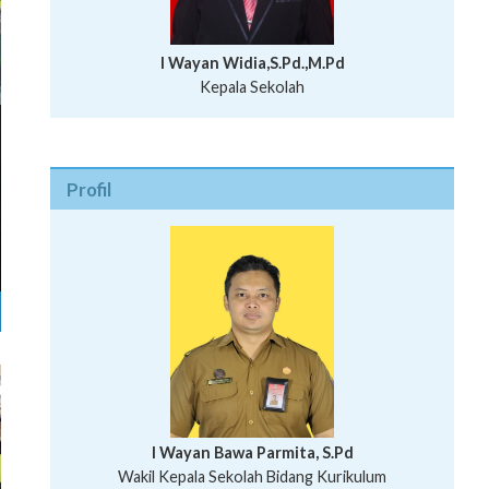
I Wayan Widia,S.Pd.,M.Pd
Kepala Sekolah
Profil
I Wayan Bawa Parmita, S.Pd
I Wayan Gede Aditya Pratita, S.Pd., M.Sn
Wakil Kepala Sekolah Bidang Kurikulum
Ni Wayan Nopi Sutantri, S.Pd.
Putu Suhartana, S.Pd.