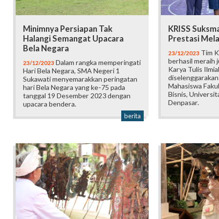
Minimnya Persiapan Tak
KRISS Suksma
Halangi Semangat Upacara
Prestasi Mela
Bela Negara
Tim K
23/12/2023
berhasil meraih 
Dalam rangka memperingati
23/12/2023
Karya Tulis Ilmi
Hari Bela Negara, SMA Negeri 1
diselenggarakan
Sukawati menyemarakkan peringatan
Mahasiswa Faku
hari Bela Negara yang ke-75 pada
Bisnis, Universi
tanggal 19 Desember 2023 dengan
Denpasar.
upacara bendera.
berita