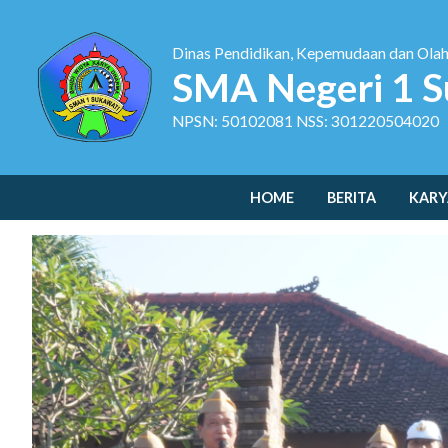
Dinas Pendidikan, Kepemudaan dan Ola
SMA Negeri 1 S
NPSN: 50102081 NSS: 301220504020
HOME
BERITA
KARY