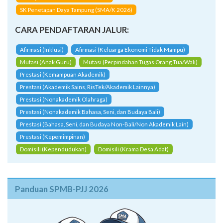
SK Penetapan Daya Tampung (SMA/K 2026)
CARA PENDAFTARAN JALUR:
Afirmasi (Inklusi)
Afirmasi (Keluarga Ekonomi Tidak Mampu)
Mutasi (Anak Guru)
Mutasi (Perpindahan Tugas Orang Tua/Wali)
Prestasi (Kemampuan Akademik)
Prestasi (Akademik Sains, RisTek/Akademik Lainnya)
Prestasi (Nonakademik Olahraga)
Prestasi (Nonakademik Bahasa, Seni, dan Budaya Bali)
Prestasi (Bahasa, Seni, dan Budaya Non-Bali/Non Akademik Lain)
Prestasi (Kepemimpinan)
Domisili (Kependudukan)
Domisili (Krama Desa Adat)
Panduan SPMB-PJJ 2026