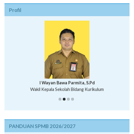
Profil
I Wayan Bawa Parmita, S.Pd
I Wayan Gede Aditya Pratita, S.Pd., M.Sn
Wakil Kepala Sekolah Bidang Kurikulum
Ni Wayan Nopi Sutantri, S.Pd.
Putu Suhartana, S.Pd.
PANDUAN SPMB 2026/2027