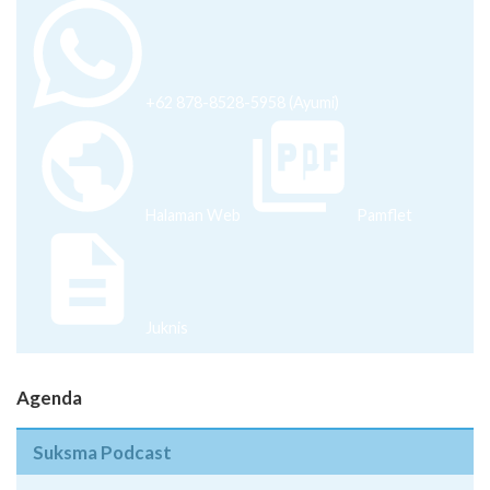
+62 878-8528-5958 (Ayumi)
Halaman Web
Pamflet
Juknis
Agenda
Suksma Podcast