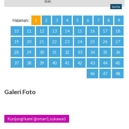
Bali.
berita
Halaman:
1
2
3
4
5
6
7
8
9
10
11
12
13
14
15
16
17
18
19
20
21
22
23
24
25
26
27
28
29
30
31
32
33
34
35
36
37
38
39
40
41
42
43
44
45
46
47
48
Galeri Foto
Kunjungi kami @sman1.sukawati