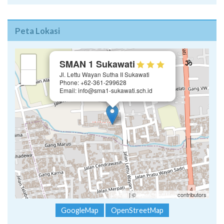
Peta Lokasi
×
+
SMAN 1 Sukawati
Jl. Lettu Wayan Sutha II Sukawati
−
Phone: +62-361-299628
Email: info@sma1-sukawati.sch.id
Leaflet
| ©
OpenStreetMap
contributors
GoogleMap
OpenStreetMap