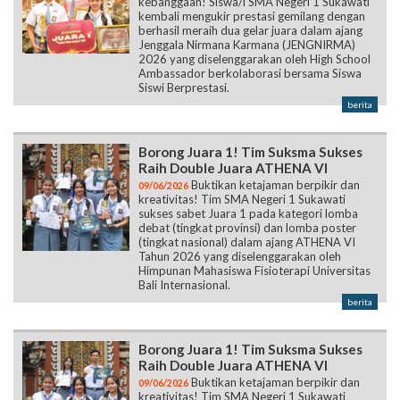
kebanggaan! Siswa/i SMA Negeri 1 Sukawati
kembali mengukir prestasi gemilang dengan
berhasil meraih dua gelar juara dalam ajang
Jenggala Nirmana Karmana (JENGNIRMA)
2026 yang diselenggarakan oleh High School
Ambassador berkolaborasi bersama Siswa
Siswi Berprestasi.
berita
Borong Juara 1! Tim Suksma Sukses
Raih Double Juara ATHENA VI
Buktikan ketajaman berpikir dan
09/06/2026
kreativitas! Tim SMA Negeri 1 Sukawati
sukses sabet Juara 1 pada kategori lomba
debat (tingkat provinsi) dan lomba poster
(tingkat nasional) dalam ajang ATHENA VI
Tahun 2026 yang diselenggarakan oleh
Himpunan Mahasiswa Fisioterapi Universitas
Bali Internasional.
berita
Borong Juara 1! Tim Suksma Sukses
Raih Double Juara ATHENA VI
Buktikan ketajaman berpikir dan
09/06/2026
kreativitas! Tim SMA Negeri 1 Sukawati