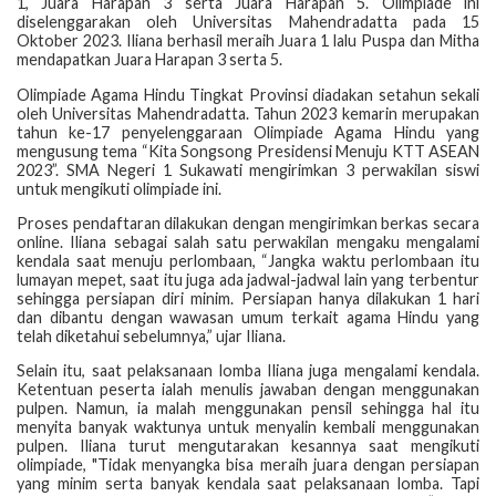
1, Juara Harapan 3 serta Juara Harapan 5. Olimpiade ini
diselenggarakan oleh Universitas Mahendradatta pada 15
Oktober 2023. Iliana berhasil meraih Juara 1 lalu Puspa dan Mitha
mendapatkan Juara Harapan 3 serta 5.
Olimpiade Agama Hindu Tingkat Provinsi diadakan setahun sekali
oleh Universitas Mahendradatta. Tahun 2023 kemarin merupakan
tahun ke-17 penyelenggaraan Olimpiade Agama Hindu yang
mengusung tema “Kita Songsong Presidensi Menuju KTT ASEAN
2023”. SMA Negeri 1 Sukawati mengirimkan 3 perwakilan siswi
untuk mengikuti olimpiade ini.
Proses pendaftaran dilakukan dengan mengirimkan berkas secara
online. Iliana sebagai salah satu perwakilan mengaku mengalami
kendala saat menuju perlombaan, “Jangka waktu perlombaan itu
lumayan mepet, saat itu juga ada jadwal-jadwal lain yang terbentur
sehingga persiapan diri minim. Persiapan hanya dilakukan 1 hari
dan dibantu dengan wawasan umum terkait agama Hindu yang
telah diketahui sebelumnya,” ujar Iliana.
Selain itu, saat pelaksanaan lomba Iliana juga mengalami kendala.
Ketentuan peserta ialah menulis jawaban dengan menggunakan
pulpen. Namun, ia malah menggunakan pensil sehingga hal itu
menyita banyak waktunya untuk menyalin kembali menggunakan
pulpen. Iliana turut mengutarakan kesannya saat mengikuti
olimpiade, "Tidak menyangka bisa meraih juara dengan persiapan
yang minim serta banyak kendala saat pelaksanaan lomba. Tapi