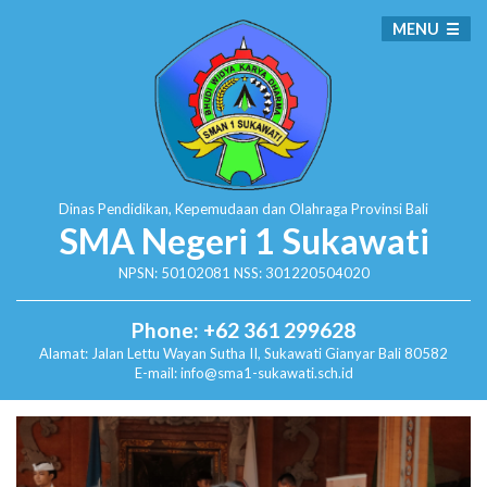
MENU
Dinas Pendidikan, Kepemudaan dan Olahraga
Provinsi Bali
SMA Negeri 1 Sukawati
NPSN: 50102081 NSS: 301220504020
Phone: +62 361 299628
Alamat:
Jalan Lettu Wayan Sutha II, Sukawati
Gianyar Bali 80582
E-mail: info@sma1-sukawati.sch.id