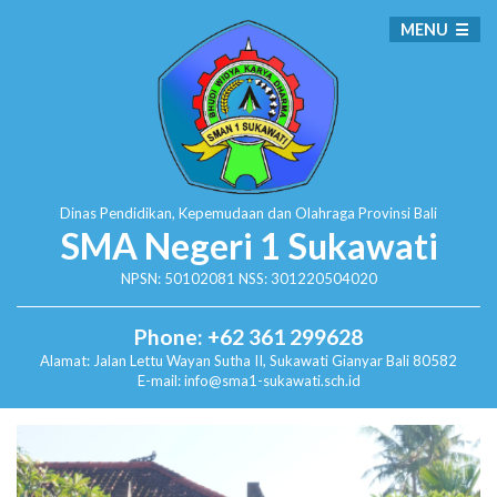
MENU
Dinas Pendidikan, Kepemudaan dan Olahraga
Provinsi Bali
SMA Negeri 1 Sukawati
NPSN: 50102081 NSS: 301220504020
Phone: +62 361 299628
Alamat:
Jalan Lettu Wayan Sutha II, Sukawati
Gianyar Bali 80582
E-mail: info@sma1-sukawati.sch.id