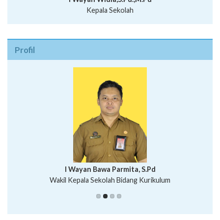
Kepala Sekolah
Profil
I Wayan Bawa Parmita, S.Pd
I Wayan Gede Aditya Pratita, S.Pd., M.Sn
Wakil Kepala Sekolah Bidang Kurikulum
Ni Wayan Nopi Sutantri, S.Pd.
Putu Suhartana, S.Pd.