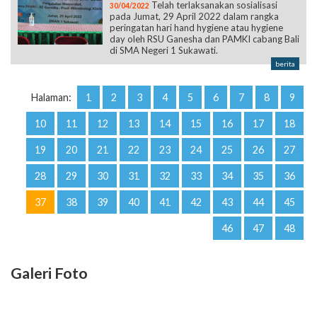
Telah terlaksanakan sosialisasi
30/04/2022
pada Jumat, 29 April 2022 dalam rangka
peringatan hari hand hygiene atau hygiene
day oleh RSU Ganesha dan PAMKI cabang Bali
di SMA Negeri 1 Sukawati.
berita
Halaman:
1
2
3
4
5
6
7
8
9
10
11
12
13
14
15
16
17
18
19
20
21
22
23
24
25
26
27
28
29
30
31
32
33
34
35
36
37
38
39
40
41
42
43
44
45
46
47
48
Galeri Foto