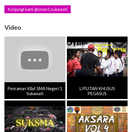
Kunjungi kami @sman1.sukawati
Video
Pesraman Kilat SMA Negeri 1
LIPUTAN KHUSUS
Sukawati
PEGASUS