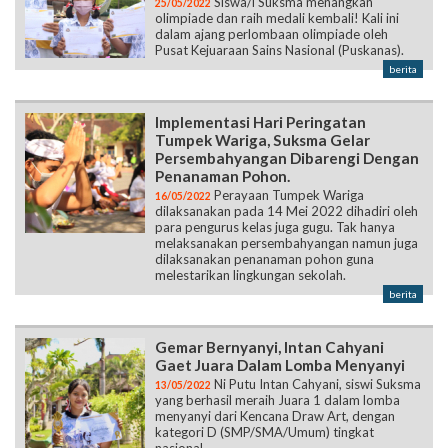
Siswa/i Suksma menangkan
25/05/2022
olimpiade dan raih medali kembali! Kali ini
dalam ajang perlombaan olimpiade oleh
Pusat Kejuaraan Sains Nasional (Puskanas).
berita
Implementasi Hari Peringatan
Tumpek Wariga, Suksma Gelar
Persembahyangan Dibarengi Dengan
Penanaman Pohon.
Perayaan Tumpek Wariga
16/05/2022
dilaksanakan pada 14 Mei 2022 dihadiri oleh
para pengurus kelas juga gugu. Tak hanya
melaksanakan persembahyangan namun juga
dilaksanakan penanaman pohon guna
melestarikan lingkungan sekolah.
berita
Gemar Bernyanyi, Intan Cahyani
Gaet Juara Dalam Lomba Menyanyi
Ni Putu Intan Cahyani, siswi Suksma
13/05/2022
yang berhasil meraih Juara 1 dalam lomba
menyanyi dari Kencana Draw Art, dengan
kategori D (SMP/SMA/Umum) tingkat