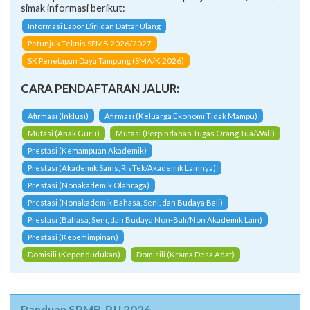
simak informasi berikut:
Informasi Lapor Diri dan Daftar Ulang
Petunjuk Teknis SPMB 2026/2027
SK Penetapan Daya Tampung (SMA/K 2026)
CARA PENDAFTARAN JALUR:
Afirmasi (Inklusi)
Afirmasi (Keluarga Ekonomi Tidak Mampu)
Mutasi (Anak Guru)
Mutasi (Perpindahan Tugas Orang Tua/Wali)
Prestasi (Kemampuan Akademik)
Prestasi (Akademik Sains, RisTek/Akademik Lainnya)
Prestasi (Nonakademik Olahraga)
Prestasi (Nonakademik Bahasa, Seni, dan Budaya Bali)
Prestasi (Bahasa, Seni, dan Budaya Non-Bali/Non Akademik Lain)
Prestasi (Kepemimpinan)
Domisili (Kependudukan)
Domisili (Krama Desa Adat)
Panduan SPMB-PJJ 2026