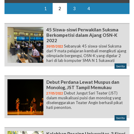
1
2
3
4
45 Siswa-siswi Perwakilan Suksma
Berkompetisi dalam Ajang OSN-K
2022
Sebanyak 45 siswa-siswi Suksma
30/05/2022
dari 9 mata pelajaran kembali mengikuti ajang
olimpiade bergengsi, OSN-K yang digelar 2
hari di lab komputer SMA N 1 Sukawati
berita
Debut Perdana Lewat Muspus dan
Monolog, JST Tampil Memukau
Debut Jungut Sari Teater (JST)
27/05/2022
dalam musikalisasi puisi dan monolog yang
diselenggarakan Teater Angin berhasil pikat
hati penonton.
berita
Kalahkan Pesaing Universitas, 3 Siswi