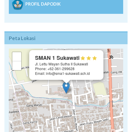
PROFIL DAPODIK
Peta Lokasi
×
+
SMAN 1 Sukawati
Jl. Lettu Wayan Sutha II Sukawati
−
Phone: +62-361-299628
Email: info@sma1-sukawati.sch.id