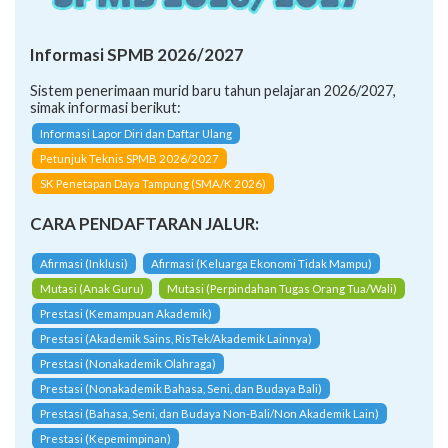
Informasi SPMB 2026/2027
Sistem penerimaan murid baru tahun pelajaran 2026/2027,
simak informasi berikut:
Informasi Lapor Diri dan Daftar Ulang
Petunjuk Teknis SPMB 2026/2027
SK Penetapan Daya Tampung (SMA/K 2026)
CARA PENDAFTARAN JALUR:
Afirmasi (Inklusi)
Afirmasi (Keluarga Ekonomi Tidak Mampu)
Mutasi (Anak Guru)
Mutasi (Perpindahan Tugas Orang Tua/Wali)
Prestasi (Kemampuan Akademik)
Prestasi (Akademik Sains, RisTek/Akademik Lainnya)
Prestasi (Nonakademik Olahraga)
Prestasi (Nonakademik Bahasa, Seni, dan Budaya Bali)
Prestasi (Bahasa, Seni, dan Budaya Non-Bali/Non Akademik Lain)
Prestasi (Kepemimpinan)