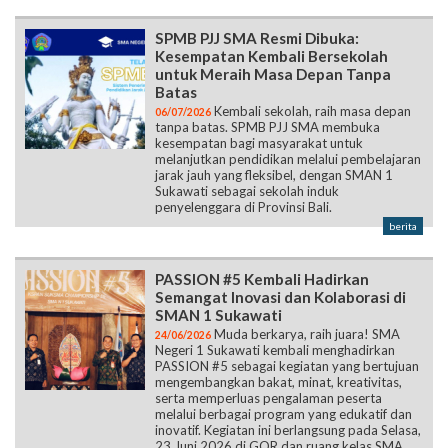
SPMB PJJ SMA Resmi Dibuka:
Kesempatan Kembali Bersekolah
untuk Meraih Masa Depan Tanpa
Batas
Kembali sekolah, raih masa depan
06/07/2026
tanpa batas. SPMB PJJ SMA membuka
kesempatan bagi masyarakat untuk
melanjutkan pendidikan melalui pembelajaran
jarak jauh yang fleksibel, dengan SMAN 1
Sukawati sebagai sekolah induk
penyelenggara di Provinsi Bali.
berita
PASSION #5 Kembali Hadirkan
Semangat Inovasi dan Kolaborasi di
SMAN 1 Sukawati
Muda berkarya, raih juara! SMA
24/06/2026
Negeri 1 Sukawati kembali menghadirkan
PASSION #5 sebagai kegiatan yang bertujuan
mengembangkan bakat, minat, kreativitas,
serta memperluas pengalaman peserta
melalui berbagai program yang edukatif dan
inovatif. Kegiatan ini berlangsung pada Selasa,
23 Juni 2026 di GOR dan ruang kelas SMA