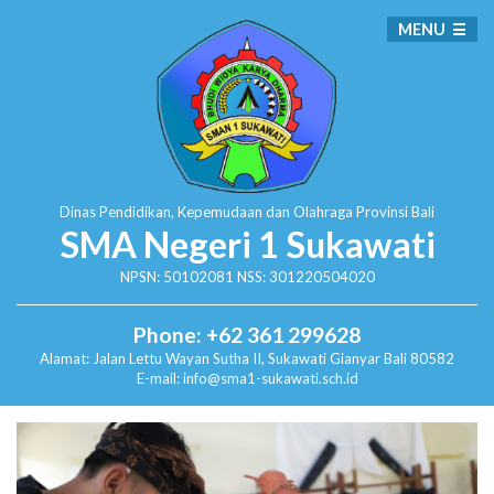
MENU
Dinas Pendidikan, Kepemudaan dan Olahraga
Provinsi Bali
SMA Negeri 1 Sukawati
NPSN: 50102081 NSS: 301220504020
Phone: +62 361 299628
Alamat:
Jalan Lettu Wayan Sutha II, Sukawati
Gianyar Bali 80582
E-mail: info@sma1-sukawati.sch.id