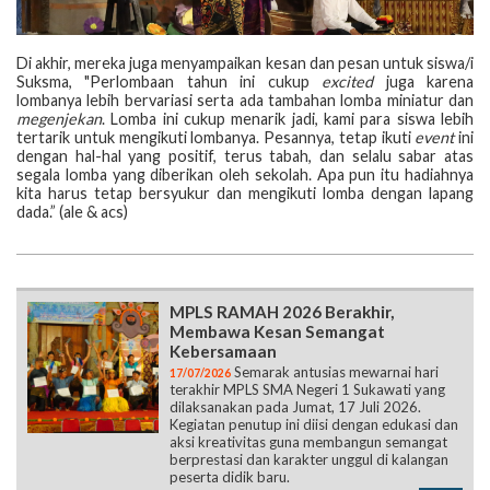
Di akhir, mereka juga menyampaikan kesan dan pesan untuk siswa/i
Suksma, "Perlombaan tahun ini cukup
excited
juga karena
lombanya lebih bervariasi serta ada tambahan lomba miniatur dan
megenjekan
. Lomba ini cukup menarik jadi, kami para siswa lebih
tertarik untuk mengikuti lombanya. Pesannya, tetap ikuti
event
ini
dengan hal-hal yang positif, terus tabah, dan selalu sabar atas
segala lomba yang diberikan oleh sekolah. Apa pun itu hadiahnya
kita harus tetap bersyukur dan mengikuti lomba dengan lapang
dada.” (ale & acs)
MPLS RAMAH 2026 Berakhir,
Membawa Kesan Semangat
Kebersamaan
Semarak antusias mewarnai hari
17/07/2026
terakhir MPLS SMA Negeri 1 Sukawati yang
dilaksanakan pada Jumat, 17 Juli 2026.
Kegiatan penutup ini diisi dengan edukasi dan
aksi kreativitas guna membangun semangat
berprestasi dan karakter unggul di kalangan
peserta didik baru.