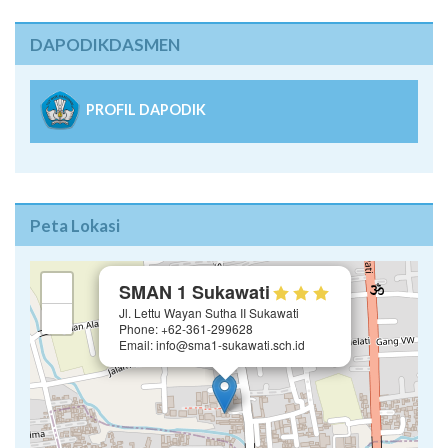
DAPODIKDASMEN
PROFIL DAPODIK
Peta Lokasi
×
+
SMAN 1 Sukawati
Jl. Lettu Wayan Sutha II Sukawati
−
Phone: +62-361-299628
Email: info@sma1-sukawati.sch.id