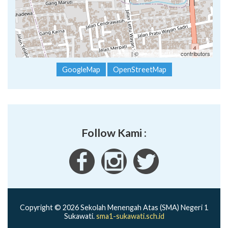
Leaflet
| ©
OpenStreetMap
contributors
GoogleMap
OpenStreetMap
Follow Kami :
Copyright © 2026 Sekolah Menengah Atas (SMA) Negeri 1
Sukawati.
sma1-sukawati.sch.id