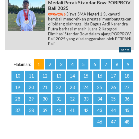
Medali Perak Standar Bow PORPROV
Bali 2025
Siswa SMA Negeri 1 Sukawati
09/06/2026
kembali menorehkan prestasi membanggakan
di bidang olahraga. Ida Bagus Ardi Narendra
Putra berhasil meraih Juara 2 Kategori
Eliminasi Standar Bow dalam ajang PORPROV
Bali 2025 yang diselenggarakan oleh PERPANI
Bali.
berita
Halaman:
1
2
3
4
5
6
7
8
9
10
11
12
13
14
15
16
17
18
19
20
21
22
23
24
25
26
27
28
29
30
31
32
33
34
35
36
37
38
39
40
41
42
43
44
45
46
47
48