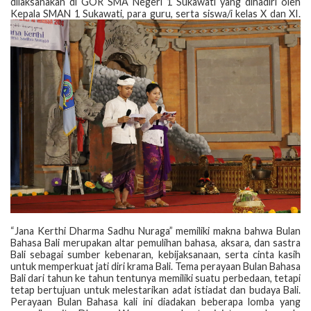
dilaksanakan di GOR SMA Negeri 1 Sukawati yang dihadiri oleh
Kepala SMAN 1 Sukawati, para guru, serta siswa/i kelas X dan XI.
“Jana Kerthi Dharma Sadhu Nuraga” memiliki makna bahwa Bulan
Bahasa Bali merupakan altar pemulihan bahasa, aksara, dan sastra
Bali sebagai sumber kebenaran, kebijaksanaan, serta cinta kasih
untuk memperkuat jati diri krama Bali. Tema perayaan Bulan Bahasa
Bali dari tahun ke tahun tentunya memiliki suatu perbedaan, tetapi
tetap bertujuan untuk melestarikan adat istiadat dan budaya Bali.
Perayaan Bulan Bahasa kali ini diadakan beberapa lomba yang