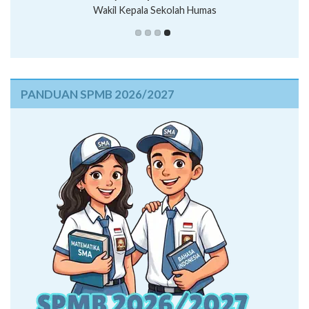
Wakil Kepala Sekolah Humas
Wakil Kepala Sekolah Sarpras
PANDUAN SPMB 2026/2027