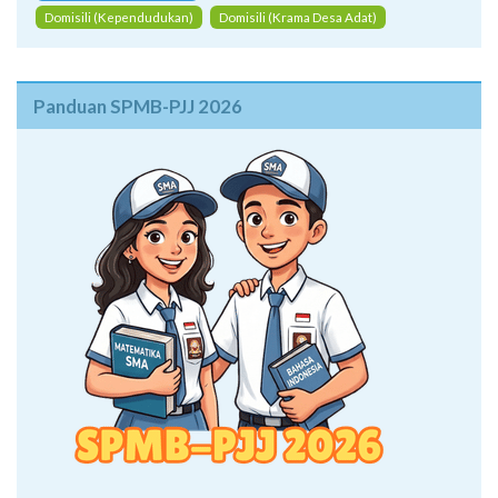
Domisili (Kependudukan)
Domisili (Krama Desa Adat)
Panduan SPMB-PJJ 2026