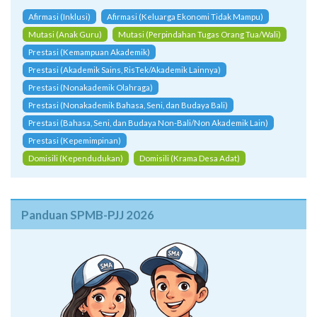
Afirmasi (Inklusi)
Afirmasi (Keluarga Ekonomi Tidak Mampu)
Mutasi (Anak Guru)
Mutasi (Perpindahan Tugas Orang Tua/Wali)
Prestasi (Kemampuan Akademik)
Prestasi (Akademik Sains, RisTek/Akademik Lainnya)
Prestasi (Nonakademik Olahraga)
Prestasi (Nonakademik Bahasa, Seni, dan Budaya Bali)
Prestasi (Bahasa, Seni, dan Budaya Non-Bali/Non Akademik Lain)
Prestasi (Kepemimpinan)
Domisili (Kependudukan)
Domisili (Krama Desa Adat)
Panduan SPMB-PJJ 2026