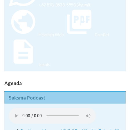
+62 878-8528-5958 (Ayumi)
Halaman Web
Pamflet
Juknis
Agenda
Suksma Podcast