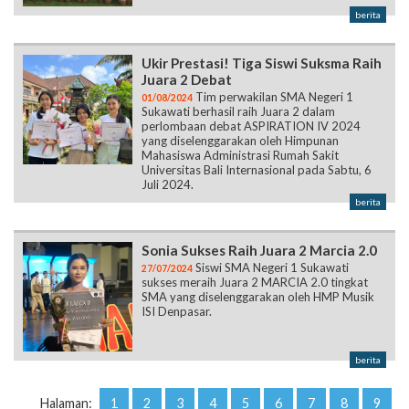
berita
Ukir Prestasi! Tiga Siswi Suksma Raih
Juara 2 Debat
Tim perwakilan SMA Negeri 1
01/08/2024
Sukawati berhasil raih Juara 2 dalam
perlombaan debat ASPIRATION IV 2024
yang diselenggarakan oleh Himpunan
Mahasiswa Administrasi Rumah Sakit
Universitas Bali Internasional pada Sabtu, 6
Juli 2024.
berita
Sonia Sukses Raih Juara 2 Marcia 2.0
Siswi SMA Negeri 1 Sukawati
27/07/2024
sukses meraih Juara 2 MARCIA 2.0 tingkat
SMA yang diselenggarakan oleh HMP Musik
ISI Denpasar.
berita
Halaman:
1
2
3
4
5
6
7
8
9