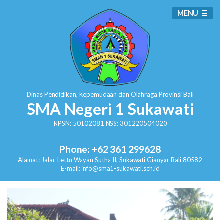
MENU
Dinas Pendidikan, Kepemudaan dan Olahraga
Provinsi Bali
SMA Negeri 1 Sukawati
NPSN: 50102081 NSS: 301220504020
Phone: +62 361 299628
Alamat:
Jalan Lettu Wayan Sutha II, Sukawati
Gianyar Bali 80582
E-mail: info@sma1-sukawati.sch.id