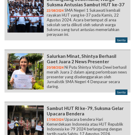
Suksma Antusias Sambut HUT ke-37
SMA Negeri 1 Sukawati kembali
22/08/2024
rayakan HUT yang ke-37 pada Kamis, 22
Agustus 2024. Acara bertempat di area
sekolah serta diikuti oleh seluruh warga
Suksma yang turut antusias memeriahkan
perayaan ini.
berita
Salurkan Minat, Shintya Berhasil
Gaet Juara 2 News Presenter
Ni Putu Shintya Vicita Dewi berhasil
20/08/2024
meraih Juara 2 dalam ajang perlombaan news
presenter yang diselenggarakan oleh
Jurnalistik SMA Negeri 4 Denpasar secara
daring.
berita
Sambut HUT RI ke-79, Suksma Gelar
Upacara Bendera
Upacara bendera Hari
17/08/2024
Kemerdekaan Indonesia atau HUT Republik
Indonesia ke-79 2024 berlangsung dengan
tertib pada Sabtu, 17 Agustus 2024.