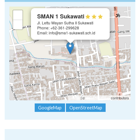
×
+
SMAN 1 Sukawati
Jl. Lettu Wayan Sutha II Sukawati
−
Phone: +62-361-299628
Email: info@sma1-sukawati.sch.id
Leaflet
| ©
OpenStreetMap
contributors
GoogleMap
OpenStreetMap