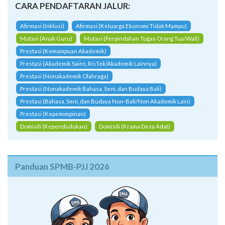
CARA PENDAFTARAN JALUR:
Afirmasi (Inklusi)
Afirmasi (Keluarga Ekonomi Tidak Mampu)
Mutasi (Anak Guru)
Mutasi (Perpindahan Tugas Orang Tua/Wali)
Prestasi (Kemampuan Akademik)
Prestasi (Akademik Sains, RisTek/Akademik Lainnya)
Prestasi (Nonakademik Olahraga)
Prestasi (Nonakademik Bahasa, Seni, dan Budaya Bali)
Prestasi (Bahasa, Seni, dan Budaya Non-Bali/Non Akademik Lain)
Prestasi (Kepemimpinan)
Domisili (Kependudukan)
Domisili (Krama Desa Adat)
Panduan SPMB-PJJ 2026