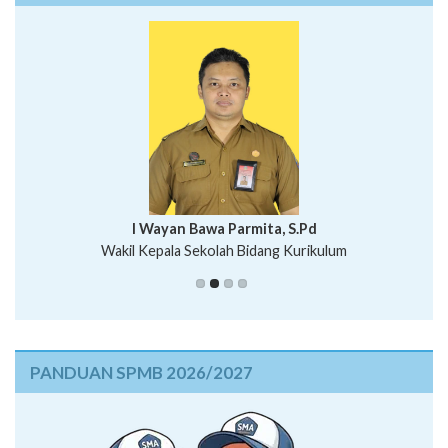
I Wayan Bawa Parmita, S.Pd
I Wayan Gede Aditya Pratita, S.Pd., M.Sn
Wakil Kepala Sekolah Bidang Kurikulum
Ni Wayan Nopi Sutantri, S.Pd.
Putu Suhartana, S.Pd.
PANDUAN SPMB 2026/2027