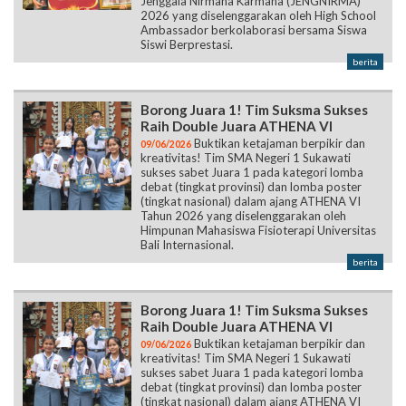
Jenggala Nirmana Karmana (JENGNIRMA)
2026 yang diselenggarakan oleh High School
Ambassador berkolaborasi bersama Siswa
Siswi Berprestasi.
berita
Borong Juara 1! Tim Suksma Sukses
Raih Double Juara ATHENA VI
Buktikan ketajaman berpikir dan
09/06/2026
kreativitas! Tim SMA Negeri 1 Sukawati
sukses sabet Juara 1 pada kategori lomba
debat (tingkat provinsi) dan lomba poster
(tingkat nasional) dalam ajang ATHENA VI
Tahun 2026 yang diselenggarakan oleh
Himpunan Mahasiswa Fisioterapi Universitas
Bali Internasional.
berita
Borong Juara 1! Tim Suksma Sukses
Raih Double Juara ATHENA VI
Buktikan ketajaman berpikir dan
09/06/2026
kreativitas! Tim SMA Negeri 1 Sukawati
sukses sabet Juara 1 pada kategori lomba
debat (tingkat provinsi) dan lomba poster
(tingkat nasional) dalam ajang ATHENA VI