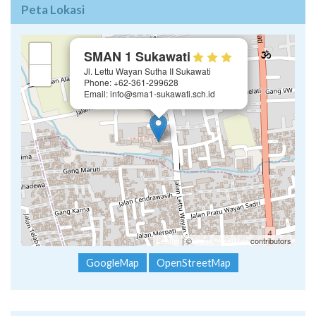
Peta Lokasi
×
+
SMAN 1 Sukawati
Jl. Lettu Wayan Sutha II Sukawati
−
Phone: +62-361-299628
Email: info@sma1-sukawati.sch.id
Leaflet
| ©
OpenStreetMap
contributors
GoogleMap
OpenStreetMap