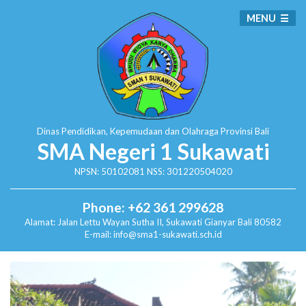
MENU
Dinas Pendidikan, Kepemudaan dan Olahraga
Provinsi Bali
SMA Negeri 1 Sukawati
NPSN: 50102081 NSS: 301220504020
Phone: +62 361 299628
Alamat:
Jalan Lettu Wayan Sutha II, Sukawati
Gianyar Bali 80582
E-mail: info@sma1-sukawati.sch.id