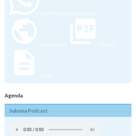
+62 878-8528-5958 (Ayumi)
Halaman Web
Pamflet
Juknis
Agenda
Suksma Podcast