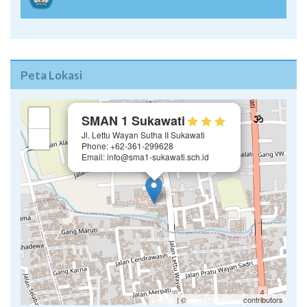
Peta Lokasi
×
+
SMAN 1 Sukawati
Jl. Lettu Wayan Sutha II Sukawati
−
Phone: +62-361-299628
Email: info@sma1-sukawati.sch.id
Leaflet
| ©
OpenStreetMap
contributors