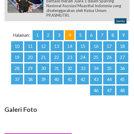
berhasil meraih Juara 1 dalam Sparring
Nasional Asosiasi Muaythai Indonesia yang
diselenggarakan oleh Ketua Umum
PP.ASMUTRI.
berita
Halaman:
1
2
3
4
5
6
7
8
9
10
11
12
13
14
15
16
17
18
19
20
21
22
23
24
25
26
27
28
29
30
31
32
33
34
35
36
37
38
39
40
41
42
43
44
45
46
47
48
Galeri Foto