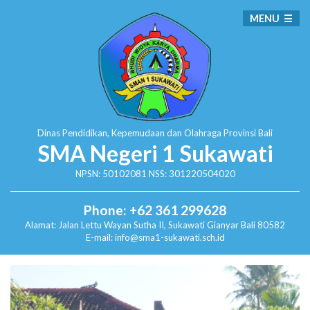
MENU
Dinas Pendidikan, Kepemudaan dan Olahraga
Provinsi Bali
SMA Negeri 1 Sukawati
NPSN: 50102081 NSS: 301220504020
Phone: +62 361 299628
Alamat:
Jalan Lettu Wayan Sutha II, Sukawati
Gianyar Bali 80582
E-mail: info@sma1-sukawati.sch.id