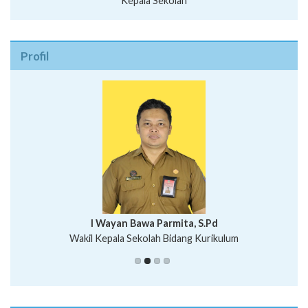
Kepala Sekolah
Profil
I Wayan Bawa Parmita, S.Pd
I Wayan Gede Aditya Pratita, S.Pd., M.Sn
Wakil Kepala Sekolah Bidang Kurikulum
Ni Wayan Nopi Sutantri, S.Pd.
Putu Suhartana, S.Pd.