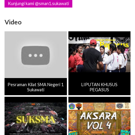
Kunjungi kami @sman1.sukawati
Video
Pesraman Kilat SMA Negeri 1
LIPUTAN KHUSUS
Sukawati
PEGASUS