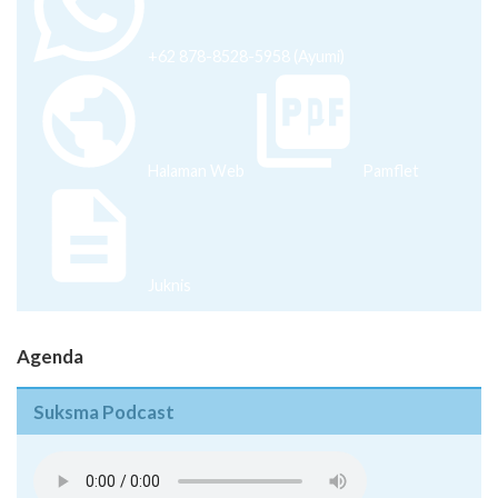
+62 878-8528-5958 (Ayumi)
Halaman Web
Pamflet
Juknis
Agenda
Suksma Podcast