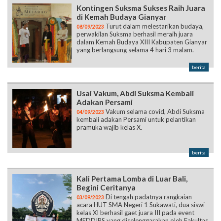
Kontingen Suksma Sukses Raih Juara
di Kemah Budaya Gianyar
Turut dalam melestarikan budaya,
08/09/2023
perwakilan Suksma berhasil meraih juara
dalam Kemah Budaya XIII Kabupaten Gianyar
yang berlangsung selama 4 hari 3 malam.
berita
Usai Vakum, Abdi Suksma Kembali
Adakan Persami
Vakum selama covid, Abdi Suksma
04/09/2023
kembali adakan Persami untuk pelantikan
pramuka wajib kelas X.
berita
Kali Pertama Lomba di Luar Bali,
Begini Ceritanya
Di tengah padatnya rangkaian
03/09/2023
acara HUT SMA Negeri 1 Sukawati, dua siswi
kelas XI berhasil gaet juara III pada event
MEDDIPS yang diselenggarakan oleh Fakultas