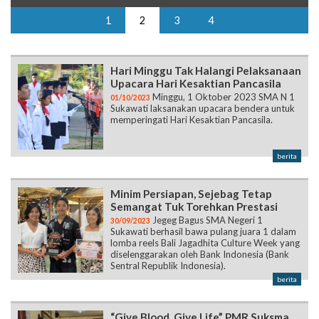
1
2
3
4
Hari Minggu Tak Halangi Pelaksanaan
Upacara Hari Kesaktian Pancasila
Minggu, 1 Oktober 2023 SMA N 1
01/10/2023
Sukawati laksanakan upacara bendera untuk
memperingati Hari Kesaktian Pancasila.
berita
Minim Persiapan, Sejebag Tetap
Semangat Tuk Torehkan Prestasi
Jegeg Bagus SMA Negeri 1
30/09/2023
Sukawati berhasil bawa pulang juara 1 dalam
lomba reels Bali Jagadhita Culture Week yang
diselenggarakan oleh Bank Indonesia (Bank
Sentral Republik Indonesia).
berita
“Give Blood, Give Life” PMR Suksma