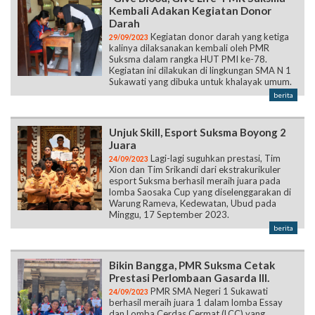
Kembali Adakan Kegiatan Donor
Darah
Kegiatan donor darah yang ketiga
29/09/2023
kalinya dilaksanakan kembali oleh PMR
Suksma dalam rangka HUT PMI ke-78.
Kegiatan ini dilakukan di lingkungan SMA N 1
Sukawati yang dibuka untuk khalayak umum.
berita
Unjuk Skill, Esport Suksma Boyong 2
Juara
Lagi-lagi suguhkan prestasi, Tim
24/09/2023
Xion dan Tim Srikandi dari ekstrakurikuler
esport Suksma berhasil meraih juara pada
lomba Saosaka Cup yang diselenggarakan di
Warung Rameva, Kedewatan, Ubud pada
Minggu, 17 September 2023.
berita
Bikin Bangga, PMR Suksma Cetak
Prestasi Perlombaan Gasarda III.
PMR SMA Negeri 1 Sukawati
24/09/2023
berhasil meraih juara 1 dalam lomba Essay
dan Lomba Cerdas Cermat (LCC) yang