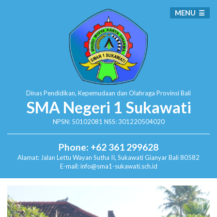
MENU
Dinas Pendidikan, Kepemudaan dan Olahraga
Provinsi Bali
SMA Negeri 1 Sukawati
NPSN: 50102081 NSS: 301220504020
Phone: +62 361 299628
Alamat:
Jalan Lettu Wayan Sutha II, Sukawati
Gianyar Bali 80582
E-mail: info@sma1-sukawati.sch.id