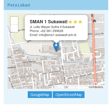
Peta Lokasi
×
+
SMAN 1 Sukawati
Jl. Lettu Wayan Sutha II Sukawati
−
Phone: +62-361-299628
Email: info@sma1-sukawati.sch.id
Leaflet
| ©
OpenStreetMap
contributors
GoogleMap
OpenStreetMap