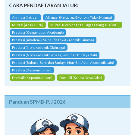
CARA PENDAFTARAN JALUR:
Afirmasi (Inklusi)
Afirmasi (Keluarga Ekonomi Tidak Mampu)
Mutasi (Anak Guru)
Mutasi (Perpindahan Tugas Orang Tua/Wali)
Prestasi (Kemampuan Akademik)
Prestasi (Akademik Sains, RisTek/Akademik Lainnya)
Prestasi (Nonakademik Olahraga)
Prestasi (Nonakademik Bahasa, Seni, dan Budaya Bali)
Prestasi (Bahasa, Seni, dan Budaya Non-Bali/Non Akademik Lain)
Prestasi (Kepemimpinan)
Domisili (Kependudukan)
Domisili (Krama Desa Adat)
Panduan SPMB-PJJ 2026