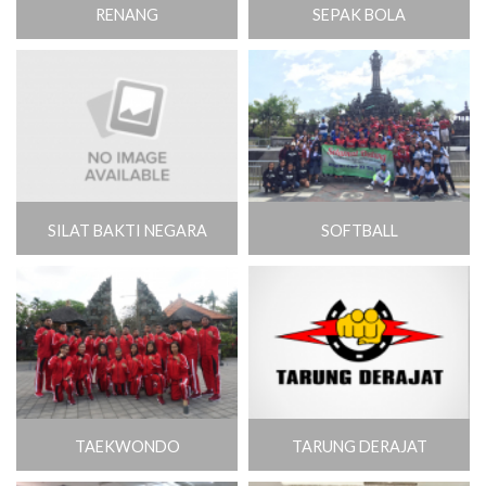
RENANG
SEPAK BOLA
SILAT BAKTI NEGARA
SOFTBALL
TAEKWONDO
TARUNG DERAJAT