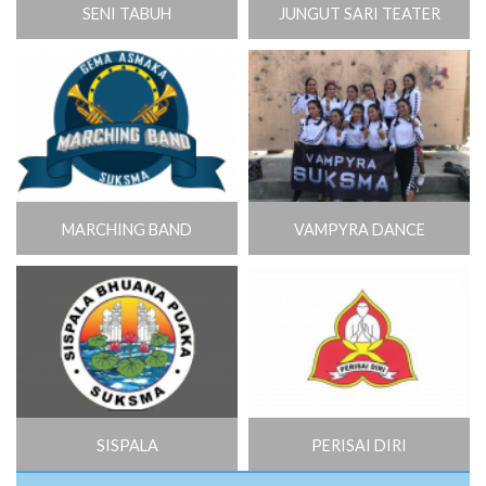
SENI TABUH
JUNGUT SARI TEATER
MARCHING BAND
VAMPYRA DANCE
SISPALA
PERISAI DIRI