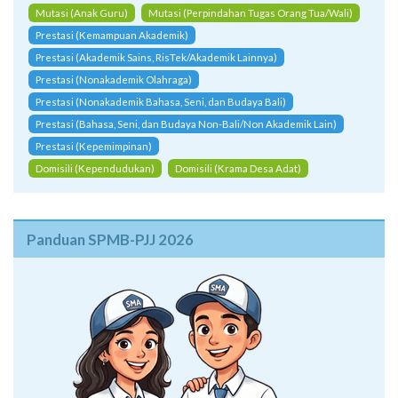
Mutasi (Anak Guru)
Mutasi (Perpindahan Tugas Orang Tua/Wali)
Prestasi (Kemampuan Akademik)
Prestasi (Akademik Sains, RisTek/Akademik Lainnya)
Prestasi (Nonakademik Olahraga)
Prestasi (Nonakademik Bahasa, Seni, dan Budaya Bali)
Prestasi (Bahasa, Seni, dan Budaya Non-Bali/Non Akademik Lain)
Prestasi (Kepemimpinan)
Domisili (Kependudukan)
Domisili (Krama Desa Adat)
Panduan SPMB-PJJ 2026