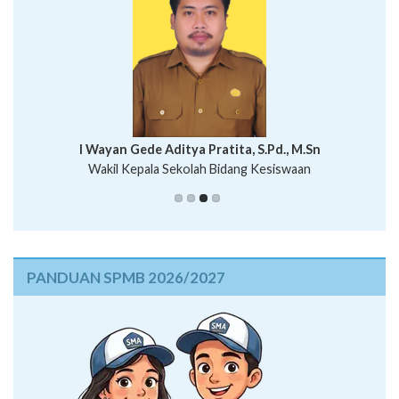
I Wayan Bawa Parmita, S.Pd
I Wayan Gede Aditya Pratita, S.Pd., M.Sn
Ni Wayan Nopi Sutantri, S.Pd.
Putu Suhartana, S.Pd.
Wakil Kepala Sekolah Bidang Kesiswaan
PANDUAN SPMB 2026/2027