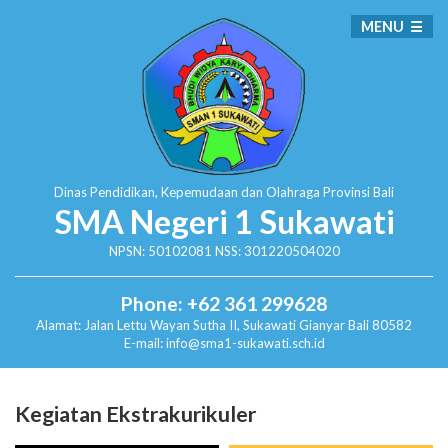
MENU
Dinas Pendidikan, Kepemudaan dan Olahraga
Provinsi Bali
SMA Negeri 1 Sukawati
NPSN: 50102081 NSS: 301220504020
Phone: +62 361 299628
Alamat:
Jalan Lettu Wayan Sutha II, Sukawati
Gianyar Bali 80582
E-mail: info@sma1-sukawati.sch.id
Kegiatan Ekstrakurikuler