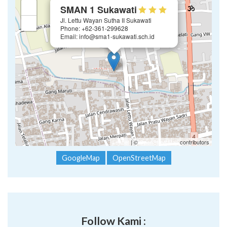
×
+
SMAN 1 Sukawati
Jl. Lettu Wayan Sutha II Sukawati
−
Phone: +62-361-299628
Email: info@sma1-sukawati.sch.id
Leaflet
| ©
OpenStreetMap
contributors
GoogleMap
OpenStreetMap
Follow Kami :