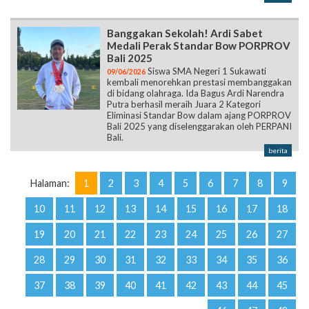
Banggakan Sekolah! Ardi Sabet
Medali Perak Standar Bow PORPROV
Bali 2025
Siswa SMA Negeri 1 Sukawati
09/06/2026
kembali menorehkan prestasi membanggakan
di bidang olahraga. Ida Bagus Ardi Narendra
Putra berhasil meraih Juara 2 Kategori
Eliminasi Standar Bow dalam ajang PORPROV
Bali 2025 yang diselenggarakan oleh PERPANI
Bali.
berita
Halaman:
1
2
3
4
5
6
7
8
9
10
11
12
13
14
15
16
17
18
19
20
21
22
23
24
25
26
27
28
29
30
31
32
33
34
35
36
37
38
39
40
41
42
43
44
45