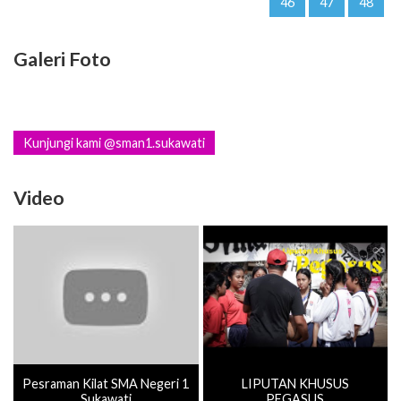
46
47
48
Galeri Foto
Kunjungi kami @sman1.sukawati
Video
Pesraman Kilat SMA Negeri 1
LIPUTAN KHUSUS
Sukawati
PEGASUS