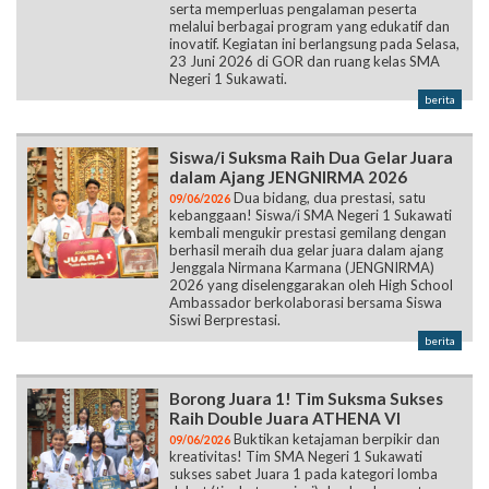
serta memperluas pengalaman peserta
melalui berbagai program yang edukatif dan
inovatif. Kegiatan ini berlangsung pada Selasa,
23 Juni 2026 di GOR dan ruang kelas SMA
Negeri 1 Sukawati.
berita
Siswa/i Suksma Raih Dua Gelar Juara
dalam Ajang JENGNIRMA 2026
Dua bidang, dua prestasi, satu
09/06/2026
kebanggaan! Siswa/i SMA Negeri 1 Sukawati
kembali mengukir prestasi gemilang dengan
berhasil meraih dua gelar juara dalam ajang
Jenggala Nirmana Karmana (JENGNIRMA)
2026 yang diselenggarakan oleh High School
Ambassador berkolaborasi bersama Siswa
Siswi Berprestasi.
berita
Borong Juara 1! Tim Suksma Sukses
Raih Double Juara ATHENA VI
Buktikan ketajaman berpikir dan
09/06/2026
kreativitas! Tim SMA Negeri 1 Sukawati
sukses sabet Juara 1 pada kategori lomba