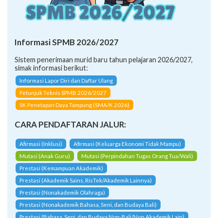
Informasi SPMB 2026/2027
Sistem penerimaan murid baru tahun pelajaran 2026/2027,
simak informasi berikut:
Informasi Lapor Diri dan Daftar Ulang
Petunjuk Teknis SPMB 2026/2027
SK Penetapan Daya Tampung (SMA/K 2026)
CARA PENDAFTARAN JALUR:
Afirmasi (Inklusi)
Afirmasi (Keluarga Ekonomi Tidak Mampu)
Mutasi (Anak Guru)
Mutasi (Perpindahan Tugas Orang Tua/Wali)
Prestasi (Kemampuan Akademik)
Prestasi (Akademik Sains, RisTek/Akademik Lainnya)
Prestasi (Nonakademik Olahraga)
Prestasi (Nonakademik Bahasa, Seni, dan Budaya Bali)
Prestasi (Bahasa, Seni, dan Budaya Non-Bali/Non Akademik Lain)