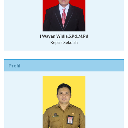
I Wayan Widia,S.Pd.,M.Pd
Kepala Sekolah
Profil