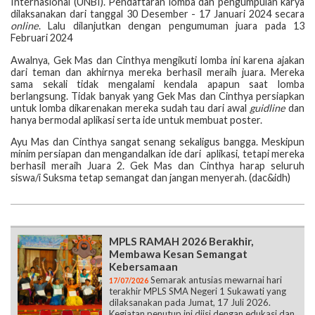
Internasional (UNBI). Pendaftaran lomba dan pengumpulan karya
dilaksanakan dari tanggal 30 Desember - 17 Januari 2024 secara
online
. Lalu dilanjutkan dengan pengumuman juara pada 13
Februari 2024
Awalnya, Gek Mas dan Cinthya mengikuti lomba ini karena ajakan
dari teman dan akhirnya mereka berhasil meraih juara. Mereka
sama sekali tidak mengalami kendala apapun saat lomba
berlangsung. Tidak banyak yang Gek Mas dan Cinthya persiapkan
untuk lomba dikarenakan mereka sudah tau dari awal
guidline
dan
hanya bermodal aplikasi serta ide untuk membuat poster.
Ayu Mas dan Cinthya sangat senang sekaligus bangga. Meskipun
minim persiapan dan mengandalkan ide dari aplikasi, tetapi mereka
berhasil meraih Juara 2. Gek Mas dan Cinthya harap seluruh
siswa/i Suksma tetap semangat dan jangan menyerah. (dac&idh)
MPLS RAMAH 2026 Berakhir,
Membawa Kesan Semangat
Kebersamaan
Semarak antusias mewarnai hari
17/07/2026
terakhir MPLS SMA Negeri 1 Sukawati yang
dilaksanakan pada Jumat, 17 Juli 2026.
Kegiatan penutup ini diisi dengan edukasi dan