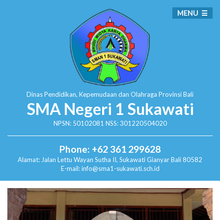
MENU
Dinas Pendidikan, Kepemudaan dan Olahraga
Provinsi Bali
SMA Negeri 1 Sukawati
NPSN: 50102081 NSS: 301220504020
Phone: +62 361 299628
Alamat:
Jalan Lettu Wayan Sutha II, Sukawati
Gianyar Bali 80582
E-mail: info@sma1-sukawati.sch.id