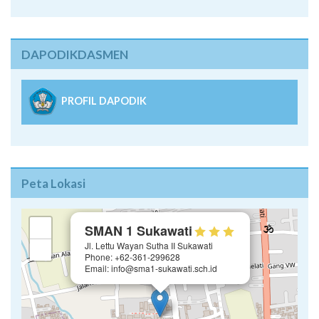
DAPODIKDASMEN
PROFIL DAPODIK
Peta Lokasi
×
+
SMAN 1 Sukawati
Jl. Lettu Wayan Sutha II Sukawati
−
Phone: +62-361-299628
Email: info@sma1-sukawati.sch.id