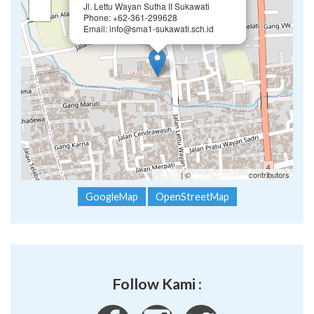
Jl. Lettu Wayan Sutha II Sukawati
−
Phone: +62-361-299628
Email: info@sma1-sukawati.sch.id
Leaflet
| ©
OpenStreetMap
contributors
GoogleMap
OpenStreetMap
Follow Kami :