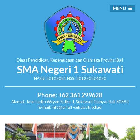
MENU
Dinas Pendidikan, Kepemudaan dan Olahraga
Provinsi Bali
SMA Negeri 1 Sukawati
NPSN: 50102081 NSS: 301220504020
Phone: +62 361 299628
Alamat:
Jalan Lettu Wayan Sutha II, Sukawati
Gianyar Bali 80582
E-mail: info@sma1-sukawati.sch.id