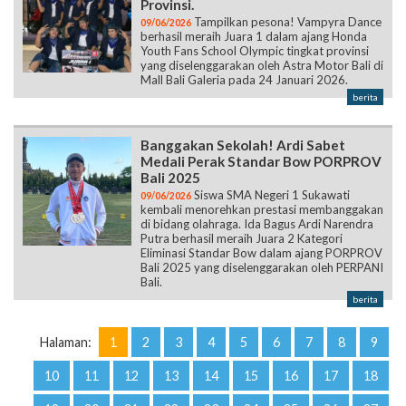
Provinsi.
Tampilkan pesona! Vampyra Dance
09/06/2026
berhasil meraih Juara 1 dalam ajang Honda
Youth Fans School Olympic tingkat provinsi
yang diselenggarakan oleh Astra Motor Bali di
Mall Bali Galeria pada 24 Januari 2026.
berita
Banggakan Sekolah! Ardi Sabet
Medali Perak Standar Bow PORPROV
Bali 2025
Siswa SMA Negeri 1 Sukawati
09/06/2026
kembali menorehkan prestasi membanggakan
di bidang olahraga. Ida Bagus Ardi Narendra
Putra berhasil meraih Juara 2 Kategori
Eliminasi Standar Bow dalam ajang PORPROV
Bali 2025 yang diselenggarakan oleh PERPANI
Bali.
berita
Halaman:
1
2
3
4
5
6
7
8
9
10
11
12
13
14
15
16
17
18