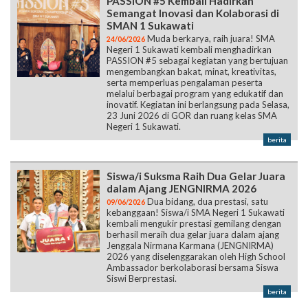
PASSION #5 Kembali Hadirkan
Semangat Inovasi dan Kolaborasi di
SMAN 1 Sukawati
Muda berkarya, raih juara! SMA
24/06/2026
Negeri 1 Sukawati kembali menghadirkan
PASSION #5 sebagai kegiatan yang bertujuan
mengembangkan bakat, minat, kreativitas,
serta memperluas pengalaman peserta
melalui berbagai program yang edukatif dan
inovatif. Kegiatan ini berlangsung pada Selasa,
23 Juni 2026 di GOR dan ruang kelas SMA
Negeri 1 Sukawati.
berita
Siswa/i Suksma Raih Dua Gelar Juara
dalam Ajang JENGNIRMA 2026
Dua bidang, dua prestasi, satu
09/06/2026
kebanggaan! Siswa/i SMA Negeri 1 Sukawati
kembali mengukir prestasi gemilang dengan
berhasil meraih dua gelar juara dalam ajang
Jenggala Nirmana Karmana (JENGNIRMA)
2026 yang diselenggarakan oleh High School
Ambassador berkolaborasi bersama Siswa
Siswi Berprestasi.
berita