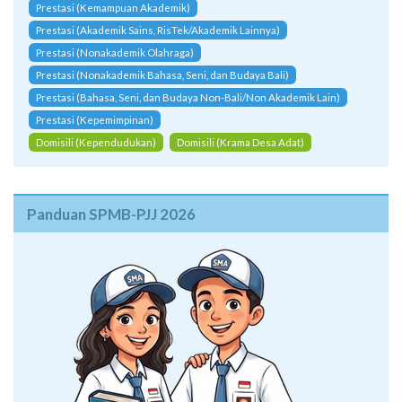
Prestasi (Kemampuan Akademik)
Prestasi (Akademik Sains, RisTek/Akademik Lainnya)
Prestasi (Nonakademik Olahraga)
Prestasi (Nonakademik Bahasa, Seni, dan Budaya Bali)
Prestasi (Bahasa, Seni, dan Budaya Non-Bali/Non Akademik Lain)
Prestasi (Kepemimpinan)
Domisili (Kependudukan)
Domisili (Krama Desa Adat)
Panduan SPMB-PJJ 2026