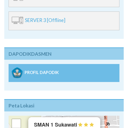
SERVER 3 [Offline]
DAPODIKDASMEN
PROFIL DAPODIK
Peta Lokasi
×
+
SMAN 1 Sukawati