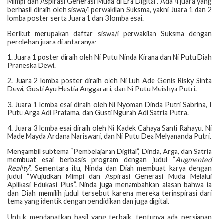
Mimpi dan Aspirasi Generasi Muda di Era Digital”. Ada 4 juara yang
berhasil diraih oleh siswa/i perwakilan Suksma, yakni Juara 1 dan 2
lomba poster serta Juara 1 dan 3 lomba esai.
Berikut merupakan daftar siswa/i perwakilan Suksma dengan
perolehan juara di antaranya:
1. Juara 1 poster diraih oleh Ni Putu Ninda Kirana dan Ni Putu Diah
Praneska Dewi.
2. Juara 2 lomba poster diraih oleh Ni Luh Ade Genis Risky Sinta
Dewi, Gusti Ayu Hestia Anggarani, dan Ni Putu Meishya Putri.
3. Juara 1 lomba esai diraih oleh Ni Nyoman Dinda Putri Sabrina, I
Putu Arga Adi Pratama, dan Gusti Ngurah Adi Satria Putra.
4. Juara 3 lomba esai diraih oleh Ni Kadek Cahaya Santi Rahayu, Ni
Made Mayda Ardana Nariswari, dan Ni Putu Dea Melyananda Putri.
Mengambil subtema “Pembelajaran Digital”, Dinda, Arga, dan Satria
membuat esai berbasis program dengan judul “
Augmented
Reality
”. Sementara itu, Ninda dan Diah membuat karya dengan
judul “Wujudkan Mimpi dan Aspirasi Generasi Muda Melalui
Aplikasi Edukasi Plus”. Ninda juga menambahkan alasan bahwa ia
dan Diah memilih judul tersebut karena mereka terinspirasi dari
tema yang identik dengan pendidikan dan juga digital.
Untuk mendapatkan hasil yang terbaik, tentunya ada persiapan