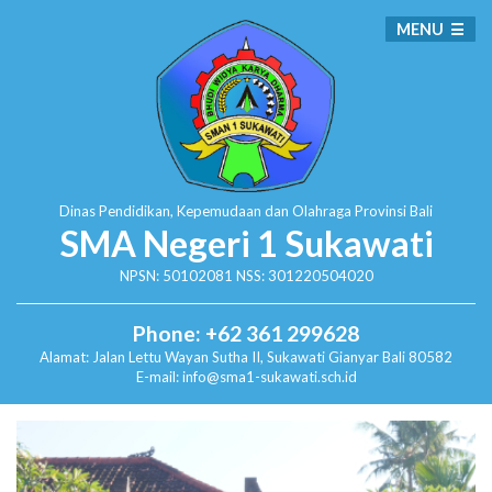
MENU
Dinas Pendidikan, Kepemudaan dan Olahraga
Provinsi Bali
SMA Negeri 1 Sukawati
NPSN: 50102081 NSS: 301220504020
Phone: +62 361 299628
Alamat:
Jalan Lettu Wayan Sutha II, Sukawati
Gianyar Bali 80582
E-mail: info@sma1-sukawati.sch.id