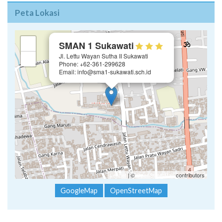
Peta Lokasi
×
+
SMAN 1 Sukawati
Jl. Lettu Wayan Sutha II Sukawati
−
Phone: +62-361-299628
Email: info@sma1-sukawati.sch.id
Leaflet
| ©
OpenStreetMap
contributors
GoogleMap
OpenStreetMap