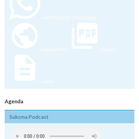
+62 878-8528-5958 (Ayumi)
Halaman Web
Pamflet
Juknis
Agenda
Suksma Podcast