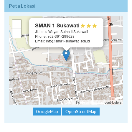
Peta Lokasi
×
+
SMAN 1 Sukawati
Jl. Lettu Wayan Sutha II Sukawati
−
Phone: +62-361-299628
Email: info@sma1-sukawati.sch.id
Leaflet
| ©
OpenStreetMap
contributors
GoogleMap
OpenStreetMap