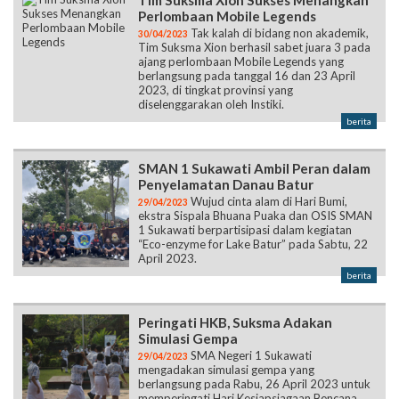
Tim Suksma Xion Sukses Menangkan
Perlombaan Mobile Legends
Tak kalah di bidang non akademik,
30/04/2023
Tim Suksma Xion berhasil sabet juara 3 pada
ajang perlombaan Mobile Legends yang
berlangsung pada tanggal 16 dan 23 April
2023, di tingkat provinsi yang
diselenggarakan oleh Instiki.
berita
SMAN 1 Sukawati Ambil Peran dalam
Penyelamatan Danau Batur
Wujud cinta alam di Hari Bumi,
29/04/2023
ekstra Sispala Bhuana Puaka dan OSIS SMAN
1 Sukawati berpartisipasi dalam kegiatan
“Eco-enzyme for Lake Batur” pada Sabtu, 22
April 2023.
berita
Peringati HKB, Suksma Adakan
Simulasi Gempa
SMA Negeri 1 Sukawati
29/04/2023
mengadakan simulasi gempa yang
berlangsung pada Rabu, 26 April 2023 untuk
memperingati Hari Kesiapsiagaan Bencana