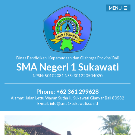
MENU
Dinas Pendidikan, Kepemudaan dan Olahraga
Provinsi Bali
SMA Negeri 1 Sukawati
NPSN: 50102081 NSS: 301220504020
Phone: +62 361 299628
Alamat:
Jalan Lettu Wayan Sutha II, Sukawati
Gianyar Bali 80582
E-mail: info@sma1-sukawati.sch.id