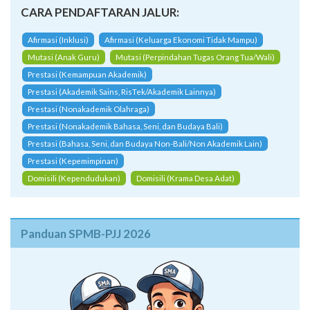
CARA PENDAFTARAN JALUR:
Afirmasi (Inklusi)
Afirmasi (Keluarga Ekonomi Tidak Mampu)
Mutasi (Anak Guru)
Mutasi (Perpindahan Tugas Orang Tua/Wali)
Prestasi (Kemampuan Akademik)
Prestasi (Akademik Sains, RisTek/Akademik Lainnya)
Prestasi (Nonakademik Olahraga)
Prestasi (Nonakademik Bahasa, Seni, dan Budaya Bali)
Prestasi (Bahasa, Seni, dan Budaya Non-Bali/Non Akademik Lain)
Prestasi (Kepemimpinan)
Domisili (Kependudukan)
Domisili (Krama Desa Adat)
Panduan SPMB-PJJ 2026