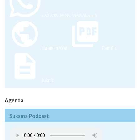
+62 878-8528-5958 (Ayumi)
Halaman Web
Pamflet
Juknis
Agenda
Suksma Podcast