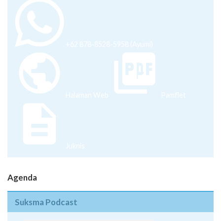
+62 878-8528-5958 (Ayumi)
Halaman Web
Pamflet
Juknis
Agenda
Suksma Podcast