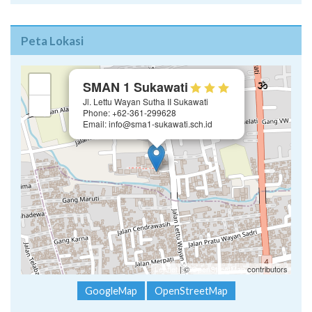
Peta Lokasi
×
+
SMAN 1 Sukawati
Jl. Lettu Wayan Sutha II Sukawati
−
Phone: +62-361-299628
Email: info@sma1-sukawati.sch.id
Leaflet
| ©
OpenStreetMap
contributors
GoogleMap
OpenStreetMap