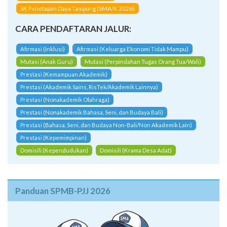
SK Penetapan Daya Tampung (SMA/K 2026)
CARA PENDAFTARAN JALUR:
Afirmasi (Inklusi)
Afirmasi (Keluarga Ekonomi Tidak Mampu)
Mutasi (Anak Guru)
Mutasi (Perpindahan Tugas Orang Tua/Wali)
Prestasi (Kemampuan Akademik)
Prestasi (Akademik Sains, RisTek/Akademik Lainnya)
Prestasi (Nonakademik Olahraga)
Prestasi (Nonakademik Bahasa, Seni, dan Budaya Bali)
Prestasi (Bahasa, Seni, dan Budaya Non-Bali/Non Akademik Lain)
Prestasi (Kepemimpinan)
Domisili (Kependudukan)
Domisili (Krama Desa Adat)
Panduan SPMB-PJJ 2026