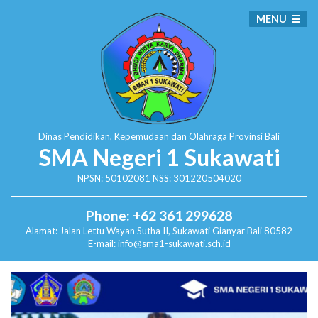
MENU
Dinas Pendidikan, Kepemudaan dan Olahraga
Provinsi Bali
SMA Negeri 1 Sukawati
NPSN: 50102081 NSS: 301220504020
Phone: +62 361 299628
Alamat:
Jalan Lettu Wayan Sutha II, Sukawati
Gianyar Bali 80582
E-mail: info@sma1-sukawati.sch.id