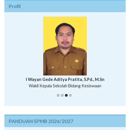
Profil
I Wayan Bawa Parmita, S.Pd
I Wayan Gede Aditya Pratita, S.Pd., M.Sn
Ni Wayan Nopi Sutantri, S.Pd.
Putu Suhartana, S.Pd.
Wakil Kepala Sekolah Bidang Kesiswaan
PANDUAN SPMB 2026/2027