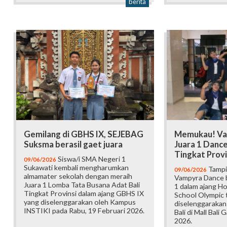
berita
Gemilang di GBHS IX, SEJEBAG
Memukau! Va
Suksma berasil gaet juara
Juara 1 Danc
Tingkat Provi
Siswa/i SMA Negeri 1
09/06/2026
Sukawati kembali mengharumkan
Tampi
09/06/2026
almamater sekolah dengan meraih
Vampyra Dance b
Juara 1 Lomba Tata Busana Adat Bali
1 dalam ajang H
Tingkat Provinsi dalam ajang GBHS IX
School Olympic t
yang diselenggarakan oleh Kampus
diselenggarakan
INSTIKI pada Rabu, 19 Februari 2026.
Bali di Mall Bali 
2026.