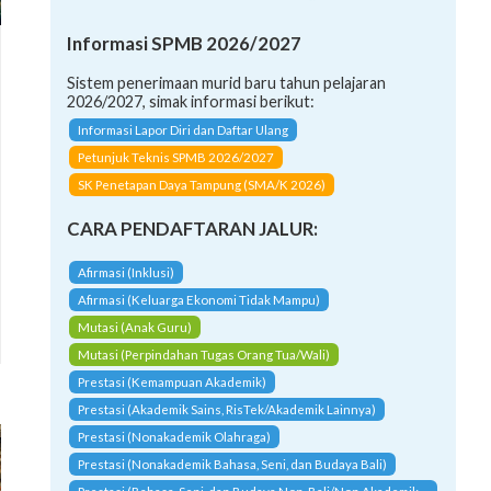
Informasi SPMB 2026/2027
Sistem penerimaan murid baru tahun pelajaran
2026/2027, simak informasi berikut:
Informasi Lapor Diri dan Daftar Ulang
Petunjuk Teknis SPMB 2026/2027
SK Penetapan Daya Tampung (SMA/K 2026)
CARA PENDAFTARAN JALUR:
Afirmasi (Inklusi)
Afirmasi (Keluarga Ekonomi Tidak Mampu)
Mutasi (Anak Guru)
Mutasi (Perpindahan Tugas Orang Tua/Wali)
Prestasi (Kemampuan Akademik)
Prestasi (Akademik Sains, RisTek/Akademik Lainnya)
Prestasi (Nonakademik Olahraga)
Prestasi (Nonakademik Bahasa, Seni, dan Budaya Bali)