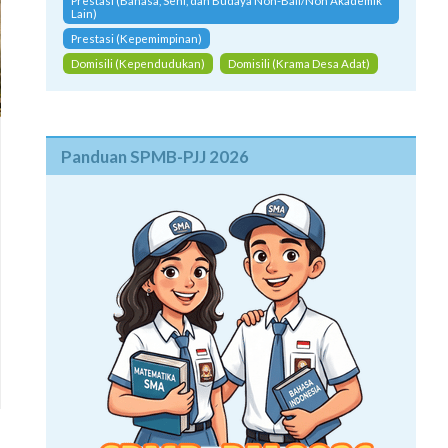
Prestasi (Bahasa, Seni, dan Budaya Non-Bali/Non Akademik
Lain)
Prestasi (Kepemimpinan)
Domisili (Kependudukan)
Domisili (Krama Desa Adat)
Panduan SPMB-PJJ 2026