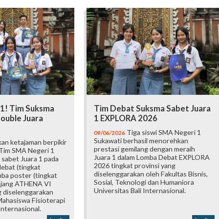
 1! Tim Suksma
Tim Debat Suksma Sabet Juara
ouble Juara
1 EXPLORA 2026
Tiga siswi SMA Negeri 1
09/06/2026
Sukawati berhasil menorehkan
an ketajaman berpikir
prestasi gemilang dengan meraih
 Tim SMA Negeri 1
Juara 1 dalam Lomba Debat EXPLORA
 sabet Juara 1 pada
2026 tingkat provinsi yang
ebat (tingkat
diselenggarakan oleh Fakultas Bisnis,
mba poster (tingkat
Sosial, Teknologi dan Humaniora
 ajang ATHENA VI
Universitas Bali Internasional.
 diselenggarakan
ahasiswa Fisioterapi
Internasional.