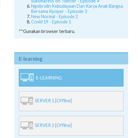
suksmafess on Twitter - Episode 4
Ngobrolin Kebudayaan Dan Karya Anak Bangsa
Bersama Kpoper - Episode 3
New Normal - Episode 2
Covid 19 - Episode 1
**Gunakan browser terbaru.
E-learning
E-LEARNING
SERVER 1 [Offline]
SERVER 2 [Offline]