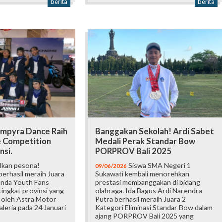
berita
berita
mpyra Dance Raih
Banggakan Sekolah! Ardi Sabet
e Competition
Medali Perak Standar Bow
nsi.
PORPROV Bali 2025
lkan pesona!
Siswa SMA Negeri 1
09/06/2026
erhasil meraih Juara
Sukawati kembali menorehkan
onda Youth Fans
prestasi membanggakan di bidang
ingkat provinsi yang
olahraga. Ida Bagus Ardi Narendra
 oleh Astra Motor
Putra berhasil meraih Juara 2
Galeria pada 24 Januari
Kategori Eliminasi Standar Bow dalam
ajang PORPROV Bali 2025 yang