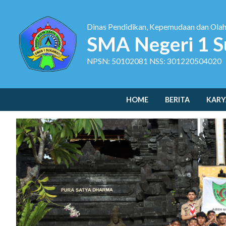
Dinas Pendidikan, Kepemudaan dan Ola
SMA Negeri 1 S
NPSN: 50102081 NSS: 301220504020
HOME
BERITA
KARY