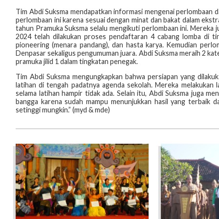
Tim Abdi Suksma mendapatkan informasi mengenai perlombaan dari
perlombaan ini karena sesuai dengan minat dan bakat dalam ekstr
tahun Pramuka Suksma selalu mengikuti perlombaan ini. Mereka j
2024 telah dilakukan proses pendaftaran 4 cabang lomba di tin
pioneering (menara pandang), dan hasta karya. Kemudian perl
Denpasar sekaligus pengumuman juara. Abdi Suksma meraih 2 kateg
pramuka jilid 1 dalam tingkatan penegak.
Tim Abdi Suksma mengungkapkan bahwa persiapan yang dilakukan
latihan di tengah padatnya agenda sekolah. Mereka melakukan l
selama latihan hampir tidak ada. Selain itu, Abdi Suksma juga 
bangga karena sudah mampu menunjukkan hasil yang terbaik dar
setinggi mungkin.” (myd & mde)