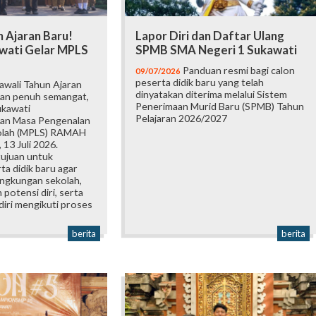
 Ajaran Baru!
Lapor Diri dan Daftar Ulang
wati Gelar MPLS
SPMB SMA Negeri 1 Sukawati
Panduan resmi bagi calon
09/07/2026
peserta didik baru yang telah
wali Tahun Ajaran
dinyatakan diterima melalui Sistem
an penuh semangat,
Penerimaan Murid Baru (SPMB) Tahun
ukawati
Pelajaran 2026/2027
an Masa Pengenalan
olah (MPLS) RAMAH
 13 Juli 2026.
tujuan untuk
a didik baru agar
ingkungan sekolah,
otensi diri, serta
iri mengikuti proses
berita
berita