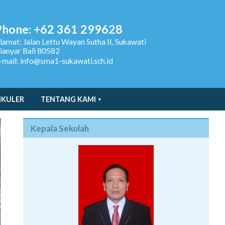
Phone: +62 361 299628
lamat:
Jalan Lettu Wayan Sutha II, Sukawati
ianyar Bali 80582
-mail: info@sma1-sukawati.sch.id
IKULER
TENTANG KAMI
Kepala Sekolah