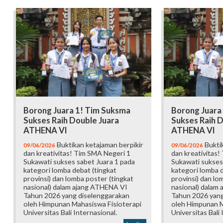
Borong Juara 1! Tim Suksma
Borong Juara
Sukses Raih Double Juara
Sukses Raih D
ATHENA VI
ATHENA VI
Buktikan ketajaman berpikir
Buktik
09/06/2026
09/06/2026
dan kreativitas! Tim SMA Negeri 1
dan kreativitas!
Sukawati sukses sabet Juara 1 pada
Sukawati sukses
kategori lomba debat (tingkat
kategori lomba d
provinsi) dan lomba poster (tingkat
provinsi) dan lo
nasional) dalam ajang ATHENA VI
nasional) dalam
Tahun 2026 yang diselenggarakan
Tahun 2026 yang
oleh Himpunan Mahasiswa Fisioterapi
oleh Himpunan M
Universitas Bali Internasional.
Universitas Bali 