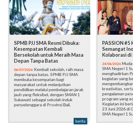
SPMB PJJ SMA Resmi Dibuka:
PASSION #5 K
Kesempatan Kembali
Semangat Ino
Bersekolah untuk Meraih Masa
Kolaborasi d
Depan Tanpa Batas
Muda b
24/06/2026
SMA Negeri 1 Su
Kembali sekolah, raih masa
06/07/2026
menghadirkan P
depan tanpa batas. SPMB PJJ SMA
kegiatan yang b
membuka kesempatan bagi
mengembangkan 
masyarakat untuk melanjutkan
kreativitas, ser
pendidikan melalui pembelajaran jarak
pengalaman pese
jauh yang fleksibel, dengan SMAN 1
program yang edu
Sukawati sebagai sekolah induk
Kegiatan ini ber
penyelenggara di Provinsi Bali.
23 Juni 2026 di
SMA Negeri 1 Su
berita