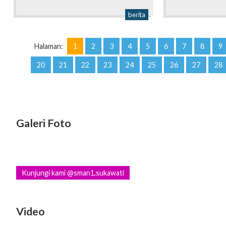
berita
Halaman:
1
2
3
4
5
6
7
8
9
20
21
22
23
24
25
26
27
28
Galeri Foto
Kunjungi kami @sman1.sukawati
Video