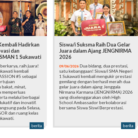
embali Hadirkan
Siswa/i Suksma Raih Dua Gelar
vasi dan
Juara dalam Ajang JENGNIRMA
i SMAN 1 Sukawati
2026
erkarya, raih juara!
Dua bidang, dua prestasi,
09/06/2026
kawati kembali
satu kebanggaan! Siswa/i SMA Negeri
ASSION #5 sebagai
1 Sukawati kembali mengukir prestasi
ertujuan
gemilang dengan berhasil meraih dua
bakat, minat,
gelar juara dalam ajang Jenggala
ta memperluas
Nirmana Karmana (JENGNIRMA) 2026
rta melalui berbagai
yang diselenggarakan oleh High
katif dan inovatif.
School Ambassador berkolaborasi
langsung pada Selasa,
bersama Siswa Siswi Berprestasi.
 GOR dan ruang kelas
kawati.
berita
berita