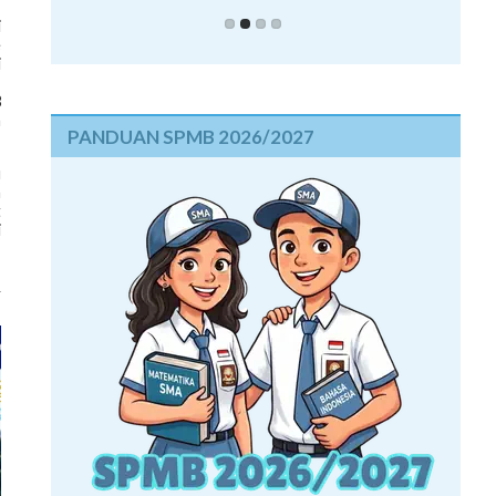
i
e
i
,
3
m
PANDUAN SPMB 2026/2027
u
n
t
i