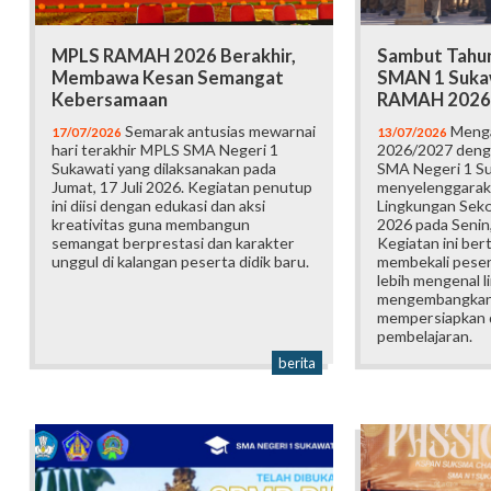
MPLS RAMAH 2026 Berakhir,
Sambut Tahun
Membawa Kesan Semangat
SMAN 1 Suka
Kebersamaan
RAMAH 2026
Semarak antusias mewarnai
Menga
17/07/2026
13/07/2026
hari terakhir MPLS SMA Negeri 1
2026/2027 deng
Sukawati yang dilaksanakan pada
SMA Negeri 1 S
Jumat, 17 Juli 2026. Kegiatan penutup
menyelenggarak
ini diisi dengan edukasi dan aksi
Lingkungan Sek
kreativitas guna membangun
2026 pada Senin,
semangat berprestasi dan karakter
Kegiatan ini ber
unggul di kalangan peserta didik baru.
membekali pesert
lebih mengenal l
mengembangkan p
mempersiapkan d
pembelajaran.
berita