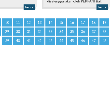
diselenggarakan oleh PERPANI Bali.
berita
berita
10
11
12
13
14
15
16
17
18
19
29
30
31
32
33
34
35
36
37
38
39
40
41
42
43
44
45
46
47
48