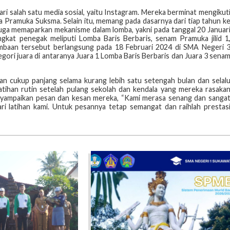
 salah satu media sosial, yaitu Instagram. Mereka berminat mengikut
a Pramuka Suksma. Selain itu, memang pada dasarnya dari tiap tahun k
uga memaparkan mekanisme dalam lomba, yakni pada tanggal 20 Januar
gkat penegak meliputi Lomba Baris Berbaris, senam Pramuka jilid 1
ombaan tersebut berlangsung pada 18 Februari 2024 di SMA Negeri 
ori juara di antaranya Juara 1 Lomba Baris Berbaris dan Juara 3 sena
 cukup panjang selama kurang lebih satu setengah bulan dan selal
atihan rutin setelah pulang sekolah dan kendala yang mereka rasaka
menyampaikan pesan dan kesan mereka, “Kami merasa senang dan sanga
i latihan kami. Untuk pesannya tetap semangat dan raihlah prestas