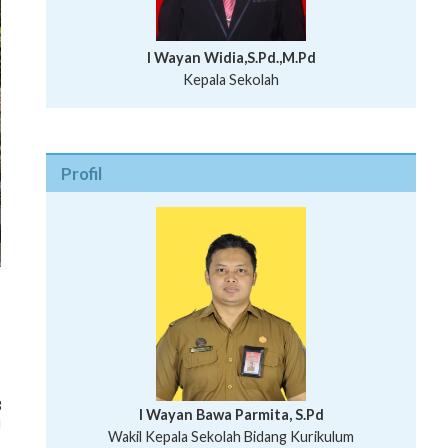
I Wayan Widia,S.Pd.,M.Pd
Kepala Sekolah
Profil
s
3
I Wayan Bawa Parmita, S.Pd
u
I Wayan Gede Aditya Pratita, S.Pd., M.Sn
Wakil Kepala Sekolah Bidang Kurikulum
Ni Wayan Nopi Sutantri, S.Pd.
Putu Suhartana, S.Pd.