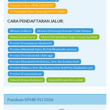
Petunjuk Teknis SPMB 2026/2027
SK Penetapan Daya Tampung (SMA/K 2026)
CARA PENDAFTARAN JALUR:
Afirmasi (Inklusi)
Afirmasi (Keluarga Ekonomi Tidak Mampu)
Mutasi (Anak Guru)
Mutasi (Perpindahan Tugas Orang Tua/Wali)
Prestasi (Kemampuan Akademik)
Prestasi (Akademik Sains, RisTek/Akademik Lainnya)
Prestasi (Nonakademik Olahraga)
Prestasi (Nonakademik Bahasa, Seni, dan Budaya Bali)
Prestasi (Bahasa, Seni, dan Budaya Non-Bali/Non Akademik Lain)
Prestasi (Kepemimpinan)
Domisili (Kependudukan)
Domisili (Krama Desa Adat)
Panduan SPMB-PJJ 2026