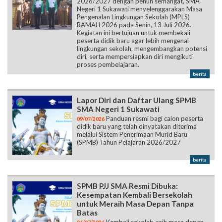
2026/2027 dengan penuh semangat, SMA
Negeri 1 Sukawati menyelenggarakan Masa
Pengenalan Lingkungan Sekolah (MPLS)
RAMAH 2026 pada Senin, 13 Juli 2026.
Kegiatan ini bertujuan untuk membekali
peserta didik baru agar lebih mengenal
lingkungan sekolah, mengembangkan potensi
diri, serta mempersiapkan diri mengikuti
proses pembelajaran.
berita
Lapor Diri dan Daftar Ulang SPMB
SMA Negeri 1 Sukawati
Panduan resmi bagi calon peserta
09/07/2026
didik baru yang telah dinyatakan diterima
melalui Sistem Penerimaan Murid Baru
(SPMB) Tahun Pelajaran 2026/2027
berita
SPMB PJJ SMA Resmi Dibuka:
Kesempatan Kembali Bersekolah
untuk Meraih Masa Depan Tanpa
Batas
Kembali sekolah, raih masa depan