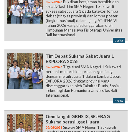
Buktikan ketajaman berpikir dan
09/06/2026
kreativitas! Tim SMA Negeri 1 Sukawati
sukses sabet Juara 1 pada kategori lomba
debat (tingkat provinsi) dan lomba poster
(tingkat nasional) dalam ajang ATHENA VI
Tahun 2026 yang diselenggarakan oleh
Himpunan Mahasiswa Fisioterapi Universitas
Bali Internasional.
berita
Tim Debat Suksma Sabet Juara 1
EXPLORA 2026
Tiga siswi SMA Negeri 1 Sukawati
09/06/2026
berhasil menorehkan prestasi gemilang
dengan meraih Juara 1 dalam Lomba Debat
EXPLORA 2026 tingkat provinsi yang
diselenggarakan oleh Fakultas Bisnis, Sosial,
Teknologi dan Humaniora Universitas Bali
Internasional.
berita
Gemilang di GBHS IX, SEJEBAG
Suksma berasil gaet juara
Siswa/i SMA Negeri 1 Sukawati
09/06/2026
kembali mengharumkan almamater sekolah