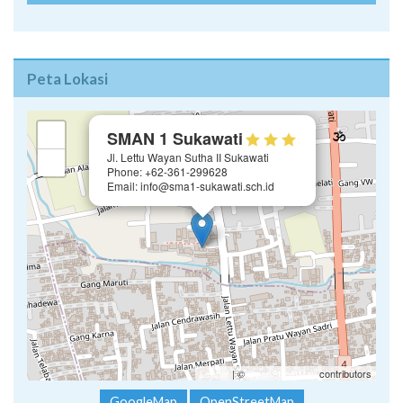
Peta Lokasi
×
+
SMAN 1 Sukawati
Jl. Lettu Wayan Sutha II Sukawati
−
Phone: +62-361-299628
Email: info@sma1-sukawati.sch.id
Leaflet
| ©
OpenStreetMap
contributors
GoogleMap
OpenStreetMap