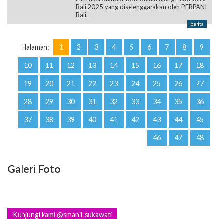
Bali 2025 yang diselenggarakan oleh PERPANI
Bali.
berita
Halaman:
1
2
3
4
5
6
7
8
9
10
11
12
13
14
15
16
17
18
19
20
21
22
23
24
25
26
27
28
29
30
31
32
33
34
35
36
37
38
39
40
41
42
43
44
45
46
47
48
Galeri Foto
Kunjungi kami @sman1.sukawati