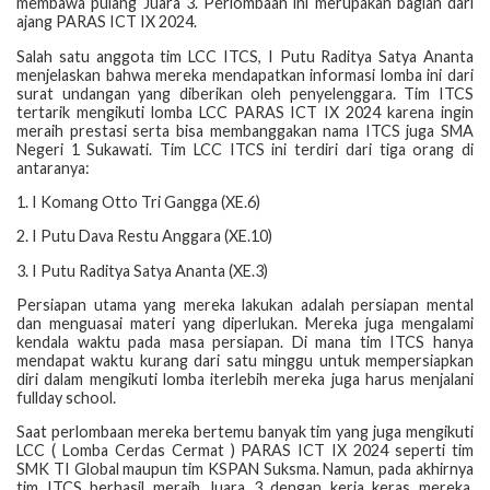
membawa pulang Juara 3. Perlombaan ini merupakan bagian dari
ajang PARAS ICT IX 2024.
Salah satu anggota tim LCC ITCS, I Putu Raditya Satya Ananta
menjelaskan bahwa mereka mendapatkan informasi lomba ini dari
surat undangan yang diberikan oleh penyelenggara. Tim ITCS
tertarik mengikuti lomba LCC PARAS ICT IX 2024 karena ingin
meraih prestasi serta bisa membanggakan nama ITCS juga SMA
Negeri 1 Sukawati. Tim LCC ITCS ini terdiri dari tiga orang di
antaranya:
1. I Komang Otto Tri Gangga (XE.6)
2. I Putu Dava Restu Anggara (XE.10)
3. I Putu Raditya Satya Ananta (XE.3)
Persiapan utama yang mereka lakukan adalah persiapan mental
dan menguasai materi yang diperlukan. Mereka juga mengalami
kendala waktu pada masa persiapan. Di mana tim ITCS hanya
mendapat waktu kurang dari satu minggu untuk mempersiapkan
diri dalam mengikuti lomba iterlebih mereka juga harus menjalani
fullday school.
Saat perlombaan mereka bertemu banyak tim yang juga mengikuti
LCC ( Lomba Cerdas Cermat ) PARAS ICT IX 2024 seperti tim
SMK TI Global maupun tim KSPAN Suksma. Namun, pada akhirnya
tim ITCS berhasil meraih Juara 3 dengan kerja keras mereka.