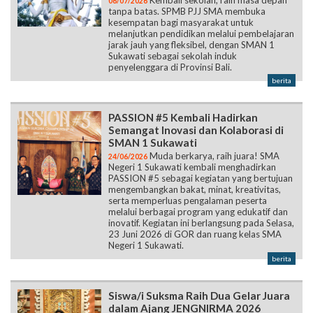
06/07/2026
tanpa batas. SPMB PJJ SMA membuka
kesempatan bagi masyarakat untuk
melanjutkan pendidikan melalui pembelajaran
jarak jauh yang fleksibel, dengan SMAN 1
Sukawati sebagai sekolah induk
penyelenggara di Provinsi Bali.
berita
PASSION #5 Kembali Hadirkan
Semangat Inovasi dan Kolaborasi di
SMAN 1 Sukawati
Muda berkarya, raih juara! SMA
24/06/2026
Negeri 1 Sukawati kembali menghadirkan
PASSION #5 sebagai kegiatan yang bertujuan
mengembangkan bakat, minat, kreativitas,
serta memperluas pengalaman peserta
melalui berbagai program yang edukatif dan
inovatif. Kegiatan ini berlangsung pada Selasa,
23 Juni 2026 di GOR dan ruang kelas SMA
Negeri 1 Sukawati.
berita
Siswa/i Suksma Raih Dua Gelar Juara
dalam Ajang JENGNIRMA 2026