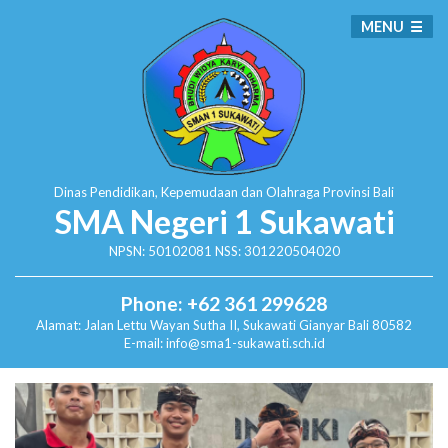
MENU
Dinas Pendidikan, Kepemudaan dan Olahraga
Provinsi Bali
SMA Negeri 1 Sukawati
NPSN: 50102081 NSS: 301220504020
Phone: +62 361 299628
Alamat:
Jalan Lettu Wayan Sutha II, Sukawati
Gianyar Bali 80582
E-mail: info@sma1-sukawati.sch.id