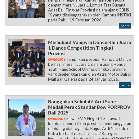
dengan meraih Juara 1 Lomba Tata Busana
Adat Bali Tingkat Provinsi dalam ajang GBHS
IX yang diselenggarakan oleh Kampus INSTIKI
pada Rabu, 19 Februari 2026.
berita
Memukau! Vampyra Dance Raih Juara
1 Dance Competition Tingkat
Provinsi.
Tampilkan pesona! Vampyra Dance
09/06/2026
berhasil meraih Juara 1 dalam ajang Honda
Youth Fans School Olympic tingkat provinsi
yang diselenggarakan oleh Astra Motor Bali di
Mall Bali Galeria pada 24 Januari 2026.
berita
Banggakan Sekolah! Ardi Sabet
Medali Perak Standar Bow PORPROV
Bali 2025
Siswa SMA Negeri 1 Sukawati
09/06/2026
kembali menorehkan prestasi membanggakan
di bidang olahraga. Ida Bagus Ardi Narendra
Putra berhasil meraih Juara 2 Kategori
Eliminasi Standar Bow dalam ajang PORPROV