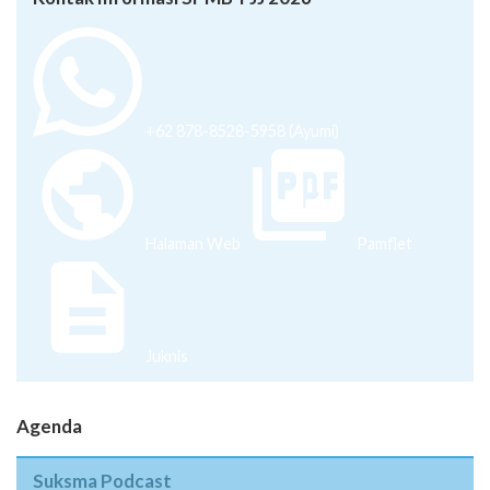
+62 878-8528-5958 (Ayumi)
Halaman Web
Pamflet
Juknis
Agenda
Suksma Podcast