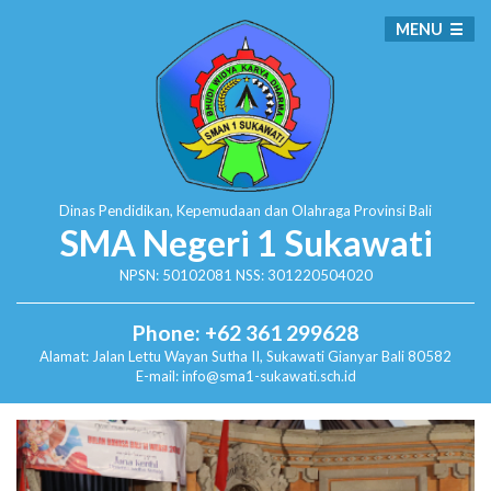
MENU
Dinas Pendidikan, Kepemudaan dan Olahraga
Provinsi Bali
SMA Negeri 1 Sukawati
NPSN: 50102081 NSS: 301220504020
Phone: +62 361 299628
Alamat:
Jalan Lettu Wayan Sutha II, Sukawati
Gianyar Bali 80582
E-mail: info@sma1-sukawati.sch.id