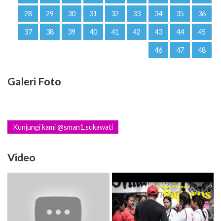
28
29
30
31
32
33
34
35
36
37
38
39
40
41
42
43
44
45
46
47
48
Galeri Foto
Kunjungi kami @sman1.sukawati
Video