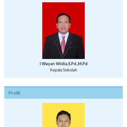
I Wayan Widia,S.Pd.,M.Pd
Kepala Sekolah
Profil