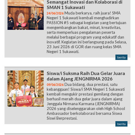
Semangat Inovasi dan Kolaborasi di
SMAN 1 Sukawati
Muda berkarya, raih juara! SMA
24/06/2026
Negeri 1 Sukawati kembali menghadirkan
PASSION #5 sebagai kegiatan yang bertujuan
mengembangkan bakat, minat, kreativitas,
serta memperluas pengalaman peserta
melalui berbagai program yang edukatif dan
inovatif. Kegiatan ini berlangsung pada Selasa,
23 Juni 2026 di GOR dan ruang kelas SMA
Negeri 1 Sukawati.
berita
Siswa/i Suksma Raih Dua Gelar Juara
dalam Ajang JENGNIRMA 2026
Dua bidang, dua prestasi, satu
09/06/2026
kebanggaan! Siswa/i SMA Negeri 1 Sukawati
kembali mengukir prestasi gemilang dengan
berhasil meraih dua gelar juara dalam ajang
Jenggala Nirmana Karmana (JENGNIRMA)
2026 yang diselenggarakan oleh High School
Ambassador berkolaborasi bersama Siswa
Siswi Berprestasi.
berita