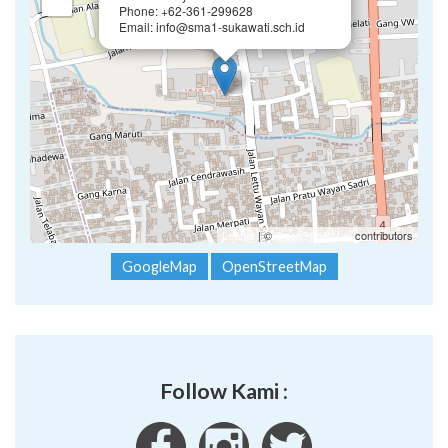
Jl. Lettu Wayan Sutha II Sukawati
−
Phone: +62-361-299628
Email: info@sma1-sukawati.sch.id
Leaflet
| ©
OpenStreetMap
contributors
GoogleMap
OpenStreetMap
Follow Kami :