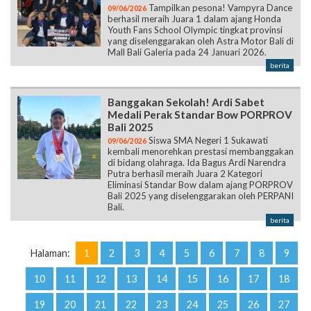
Tampilkan pesona! Vampyra Dance
09/06/2026
berhasil meraih Juara 1 dalam ajang Honda
Youth Fans School Olympic tingkat provinsi
yang diselenggarakan oleh Astra Motor Bali di
Mall Bali Galeria pada 24 Januari 2026.
berita
Banggakan Sekolah! Ardi Sabet
Medali Perak Standar Bow PORPROV
Bali 2025
Siswa SMA Negeri 1 Sukawati
09/06/2026
kembali menorehkan prestasi membanggakan
di bidang olahraga. Ida Bagus Ardi Narendra
Putra berhasil meraih Juara 2 Kategori
Eliminasi Standar Bow dalam ajang PORPROV
Bali 2025 yang diselenggarakan oleh PERPANI
Bali.
berita
Halaman:
1
2
3
4
5
6
7
8
9
10
11
12
13
14
15
16
17
18
19
20
21
22
23
24
25
26
27