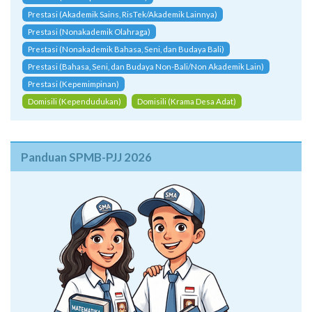
Prestasi (Kemampuan Akademik)
Prestasi (Akademik Sains, RisTek/Akademik Lainnya)
Prestasi (Nonakademik Olahraga)
Prestasi (Nonakademik Bahasa, Seni, dan Budaya Bali)
Prestasi (Bahasa, Seni, dan Budaya Non-Bali/Non Akademik Lain)
Prestasi (Kepemimpinan)
Domisili (Kependudukan)
Domisili (Krama Desa Adat)
Panduan SPMB-PJJ 2026