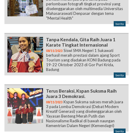
perlombaan fotografi tingkat provinsi yang
diselenggarakan oleh multimedia Universitas
Mahasaraswati Denpasar dengan tema
"Mental Health"
berita
Tanpa Kendala, Gita Raih Juara 1
Karate Tingkat Internasional
Siswi SMA Negeri 1 Sukawati
08/11/2023
berhasil meraih prestasi dalam ajang Sport
Tourism yang diadakan KONI Badung pada
19-22 Oktober 2023 di Gor Puri Krida,
Badung
berita
Terus Beraksi, Kspan Suksma Raih
Juara 3 Demokrasi.
Kspan Suksma sukses meraih juara
08/11/2023
3 pada Lomba Demokrasi (Debat Modern
Kreatif Generasi) yang diselenggarakan oleh
Yayasan Benteng Merah Putih dan
Nasionalisme Radikal di bawah naungan
Kementrian Dalam Negeri (Kemendagri)
berita