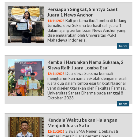
Persiapan Singkat, Shintya Gaet
Juara 1 News Anchor
Kali pertama ikuti lomba di bidang
14/11/2023
Jurnalis, siswi Suksma berhasil raih juara 1
dalam ajang perlombaan News Anchor yang
diselenggarakan oleh Universitas PGRI
Mahadewa Indonesia.
berita
Kembali Harumkan Nama Suksma, 2
Siswa Raih Juara Lomba Esai
Dua siswa Suksma kembali
12/11/2023
mengharumkan nama sekolah dengan meraih
juara dua dalam lomba esai tingkat Nasional
yang diselenggarakan oleh Fakultas Farmasi,
Universitas Sanata Dharma pada tanggal 8
Oktober 2023.
berita
Kendala Waktu bukan Halangan
Menjadi Juara Satu
Siswa SMA Negeri 1 Sukawati
12/11/2023
berhasil meraih juara pertama pada