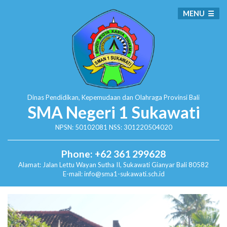
MENU
Dinas Pendidikan, Kepemudaan dan Olahraga
Provinsi Bali
SMA Negeri 1 Sukawati
NPSN: 50102081 NSS: 301220504020
Phone: +62 361 299628
Alamat:
Jalan Lettu Wayan Sutha II, Sukawati
Gianyar Bali 80582
E-mail: info@sma1-sukawati.sch.id