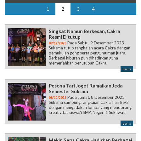
1
2
3
4
Singkat Namun Berkesan, Cakra
Resmi Ditutup
Pada Sabtu, 9 Desember 2023
09/12/2023
Suksma tutup rangkaian acara Cakra dengan
pemukulan gong serta pengumuman juara.
Berbagai hiburan pun dihadirkan guna
memeriahkan penutupan Cakra.
berita
Pesona Tari Joget Ramaikan Jeda
Semester Suksma
Pada Jumat, 8 Desember 2023
08/12/2023
Suksma sambung rangkaian Cakra hari ke-2
dengan mengadakan lomba yang mendorong
kreativitas siswa/i SMA Negeri 1 Sukawati.
berita
Makin Seru, Cakra Hadirkan Berbagai