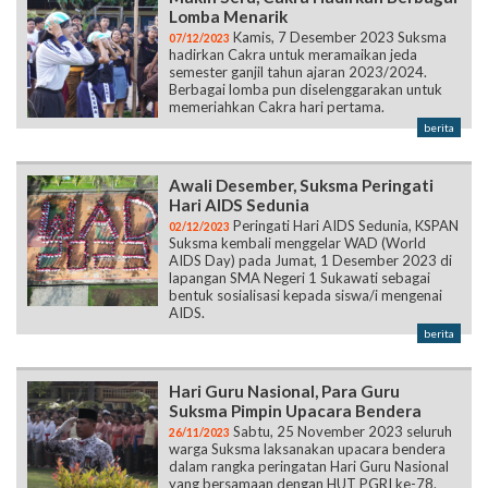
Lomba Menarik
Kamis, 7 Desember 2023 Suksma
07/12/2023
hadirkan Cakra untuk meramaikan jeda
semester ganjil tahun ajaran 2023/2024.
Berbagai lomba pun diselenggarakan untuk
memeriahkan Cakra hari pertama.
berita
Awali Desember, Suksma Peringati
Hari AIDS Sedunia
Peringati Hari AIDS Sedunia, KSPAN
02/12/2023
Suksma kembali menggelar WAD (World
AIDS Day) pada Jumat, 1 Desember 2023 di
lapangan SMA Negeri 1 Sukawati sebagai
bentuk sosialisasi kepada siswa/i mengenai
AIDS.
berita
Hari Guru Nasional, Para Guru
Suksma Pimpin Upacara Bendera
Sabtu, 25 November 2023 seluruh
26/11/2023
warga Suksma laksanakan upacara bendera
dalam rangka peringatan Hari Guru Nasional
yang bersamaan dengan HUT PGRI ke-78.