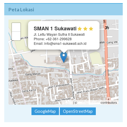
Peta Lokasi
×
+
SMAN 1 Sukawati
Jl. Lettu Wayan Sutha II Sukawati
−
Phone: +62-361-299628
Email: info@sma1-sukawati.sch.id
Leaflet
| ©
OpenStreetMap
contributors
GoogleMap
OpenStreetMap