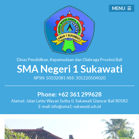
MENU
Dinas Pendidikan, Kepemudaan dan Olahraga
Provinsi Bali
SMA Negeri 1 Sukawati
NPSN: 50102081 NSS: 301220504020
Phone: +62 361 299628
Alamat:
Jalan Lettu Wayan Sutha II, Sukawati
Gianyar Bali 80582
E-mail: info@sma1-sukawati.sch.id