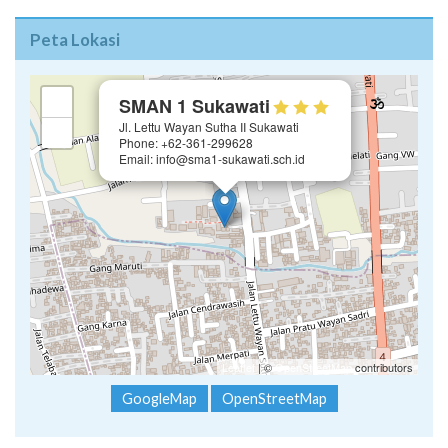
Peta Lokasi
×
+
SMAN 1 Sukawati
Jl. Lettu Wayan Sutha II Sukawati
−
Phone: +62-361-299628
Email: info@sma1-sukawati.sch.id
Leaflet
| ©
OpenStreetMap
contributors
GoogleMap
OpenStreetMap