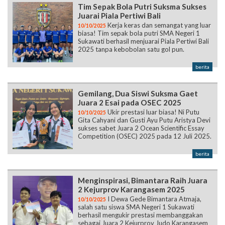
Tim Sepak Bola Putri Suksma Sukses
Juarai Piala Pertiwi Bali
Kerja keras dan semangat yang luar
10/10/2025
biasa! Tim sepak bola putri SMA Negeri 1
Sukawati berhasil menjuarai Piala Pertiwi Bali
2025 tanpa kebobolan satu gol pun.
berita
Gemilang, Dua Siswi Suksma Gaet
Juara 2 Esai pada OSEC 2025
Ukir prestasi luar biasa! Ni Putu
10/10/2025
Gita Cahyani dan Gusti Ayu Putu Aristya Devi
sukses sabet Juara 2 Ocean Scientific Essay
Competition (OSEC) 2025 pada 12 Juli 2025.
berita
Menginspirasi, Bimantara Raih Juara
2 Kejurprov Karangasem 2025
I Dewa Gede Bimantara Atmaja,
10/10/2025
salah satu siswa SMA Negeri 1 Sukawati
berhasil mengukir prestasi membanggakan
sebagai Juara 2 Kejurprov Judo Karangasem