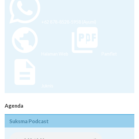
+62 878-8528-5958 (Ayumi)
Halaman Web
Pamflet
Juknis
Agenda
Suksma Podcast