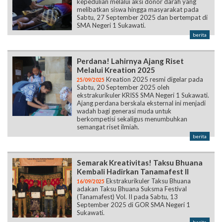
kepedulian melalui aksi donor darah yang
melibatkan siswa hingga masyarakat pada
Sabtu, 27 September 2025 dan bertempat di
SMA Negeri 1 Sukawati.
berita
Perdana! Lahirnya Ajang Riset
Melalui Kreation 2025
Kreation 2025 resmi digelar pada
25/09/2025
Sabtu, 20 September 2025 oleh
ekstrakurikuler KRISS SMA Negeri 1 Sukawati.
Ajang perdana berskala eksternal ini menjadi
wadah bagi generasi muda untuk
berkompetisi sekaligus menumbuhkan
semangat riset ilmiah.
berita
Semarak Kreativitas! Taksu Bhuana
Kembali Hadirkan Tanamafest II
Ekstrakurikuler Taksu Bhuana
16/09/2025
adakan Taksu Bhuana Suksma Festival
(Tanamafest) Vol. II pada Sabtu, 13
September 2025 di GOR SMA Negeri 1
Sukawati.