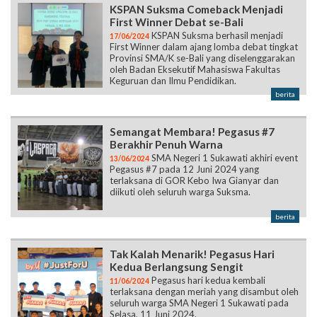
KSPAN Suksma Comeback Menjadi
First Winner Debat se-Bali
KSPAN Suksma berhasil menjadi
17/06/2024
First Winner dalam ajang lomba debat tingkat
Provinsi SMA/K se-Bali yang diselenggarakan
oleh Badan Eksekutif Mahasiswa Fakultas
Keguruan dan Ilmu Pendidikan.
berita
Semangat Membara! Pegasus #7
Berakhir Penuh Warna
SMA Negeri 1 Sukawati akhiri event
13/06/2024
Pegasus #7 pada 12 Juni 2024 yang
terlaksana di GOR Kebo Iwa Gianyar dan
diikuti oleh seluruh warga Suksma.
berita
Tak Kalah Menarik! Pegasus Hari
Kedua Berlangsung Sengit
Pegasus hari kedua kembali
11/06/2024
terlaksana dengan meriah yang disambut oleh
seluruh warga SMA Negeri 1 Sukawati pada
Selasa, 11 Juni 2024.