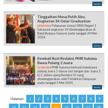
berita
Tinggalkan Masa Putih Abu,
Angkatan 34 Gelar Graduation
Pelepasan siswa/i SMA Negeri 1
29/05/2024
Sukawati angkatan 34 diselenggarakan di
Balai Budaya Gianyar pada tanggal 29 Mei
2024.
berita
Kembali Ikuti Redaksi, PMR Suksma
Bawa Pulang 2 Juara
PMR Suksma berhasil membawa
21/05/2024
pulang Juara 1 dance cuci tangan dan Juara 2
LCC dalam ajang Redaksi VI yang
diselenggarakan oleh Poltekkes Denpasar
pada tanggal 5 Mei 2024.
berita
Halaman:
1
2
3
4
5
6
7
8
9
10
11
12
13
14
15
16
17
18