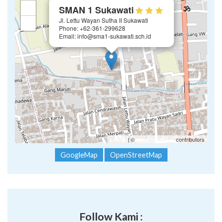
×
+
SMAN 1 Sukawati
Jl. Lettu Wayan Sutha II Sukawati
−
Phone: +62-361-299628
Email: info@sma1-sukawati.sch.id
Leaflet
| ©
OpenStreetMap
contributors
GoogleMap
OpenStreetMap
Follow Kami :