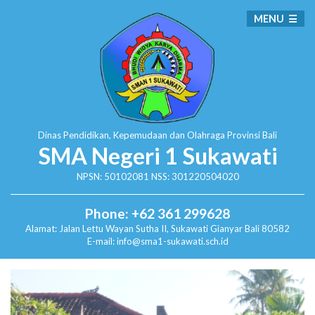
MENU
Dinas Pendidikan, Kepemudaan dan Olahraga
Provinsi Bali
SMA Negeri 1 Sukawati
NPSN: 50102081 NSS: 301220504020
Phone: +62 361 299628
Alamat:
Jalan Lettu Wayan Sutha II, Sukawati
Gianyar Bali 80582
E-mail: info@sma1-sukawati.sch.id