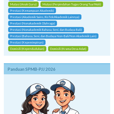
Mutasi (Anak Guru)
Mutasi (Perpindahan Tugas Orang Tua/Wali)
Prestasi (Kemampuan Akademik)
Prestasi (Akademik Sains, RisTek/Akademik Lainnya)
Prestasi (Nonakademik Olahraga)
Prestasi (Nonakademik Bahasa, Seni, dan Budaya Bali)
Prestasi (Bahasa, Seni, dan Budaya Non-Bali/Non Akademik Lain)
Prestasi (Kepemimpinan)
Domisili (Kependudukan)
Domisili (Krama Desa Adat)
Panduan SPMB-PJJ 2026