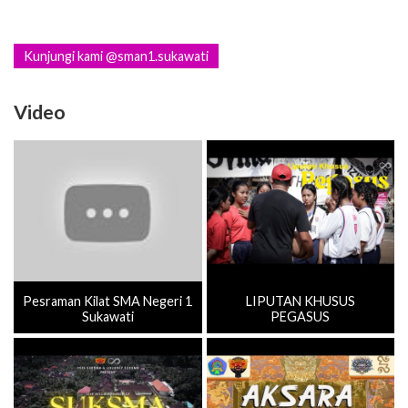
Kunjungi kami @sman1.sukawati
Video
Pesraman Kilat SMA Negeri 1
LIPUTAN KHUSUS
Sukawati
PEGASUS