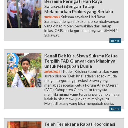
Bersama Peringati Hari Raya
Saraswati dengan Tetap
Melancarkan Prokes yang Berlaku
Suksma rayakan Hari Raya
30/03/2022
Saraswati dengan lakukan persembahyangan
yang dihadiri oleh perwakilan dari setiap
kelas, OSIS, serta guru dan pegawai SMAN 1
Sukawati.
berita
Kenali Dek Kris, Siswa Suksma Ketua
Terpilih FAD Gianyar dan Mimpinya
untuk Mengubah Dunia
I Kadek Krishna Suputra atau yang
30/03/2022
akrab disapa “Dek Kris” adalah sosok muda
dengan segudang prestasi. Siswa yang
menjabat sebagai Ketua Forum Anak Daerah
(FAD) Kabupaten Gianyar itu ternyata
memiliki mimpi yang terus ia perjuangkan agar
kelak ia bisa mewujudkan mimpinya itu.
Menjadi orang yang bisa mengubah dunia.
berita
Telah Terlaksana Rapat Koordinasi