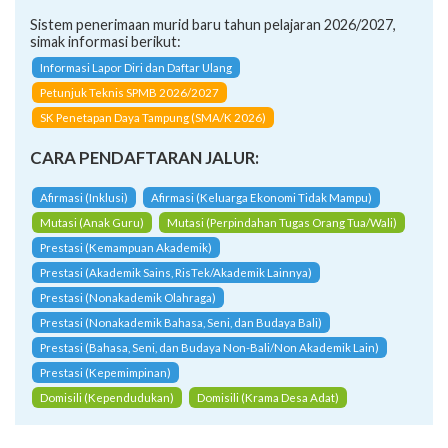
Sistem penerimaan murid baru tahun pelajaran 2026/2027,
simak informasi berikut:
Informasi Lapor Diri dan Daftar Ulang
Petunjuk Teknis SPMB 2026/2027
SK Penetapan Daya Tampung (SMA/K 2026)
CARA PENDAFTARAN JALUR:
Afirmasi (Inklusi)
Afirmasi (Keluarga Ekonomi Tidak Mampu)
Mutasi (Anak Guru)
Mutasi (Perpindahan Tugas Orang Tua/Wali)
Prestasi (Kemampuan Akademik)
Prestasi (Akademik Sains, RisTek/Akademik Lainnya)
Prestasi (Nonakademik Olahraga)
Prestasi (Nonakademik Bahasa, Seni, dan Budaya Bali)
Prestasi (Bahasa, Seni, dan Budaya Non-Bali/Non Akademik Lain)
Prestasi (Kepemimpinan)
Domisili (Kependudukan)
Domisili (Krama Desa Adat)