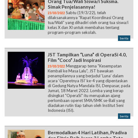
Orang Tua/Wali Siswa/i Suksma.
Simak Penjelasannya!
Sabtu (19/3/22), telah
23/03/2022
dilaksanakannya “Rapat Koordinasi Orang
tua/Wali” yang dihadiri oleh orang tua siswa/i
kelas X dan XI untuk membahas tentang
program-program sekolah.
berita
JST Tampilkan “Luna” di OperaSi 4.0,
Film “Coco” Jadi Inspirasi
Menggarap tema "Kesempatan
23/03/2022
Kembali ke Masa Lalu", JST bawakan
penampilannya yang berjudul ‘Luna’ dalam
acara ‘Operetnya ISI’ ke-4 yang dipentaskan
di Gedung Natya Mandala ISI, Denpasar, pada
Jumat, 18 Maret 2022. Lomba yang kerap
disingkat "OperaSi" itu merupakan ajang
perlombaan operet SMA/SMK se-Bali yang
diadakan rutin tiap tahun oleh Institut Seni
Indonesia (ISI).
berita
Bermodalkan 4 Hari Latihan, Pradiva