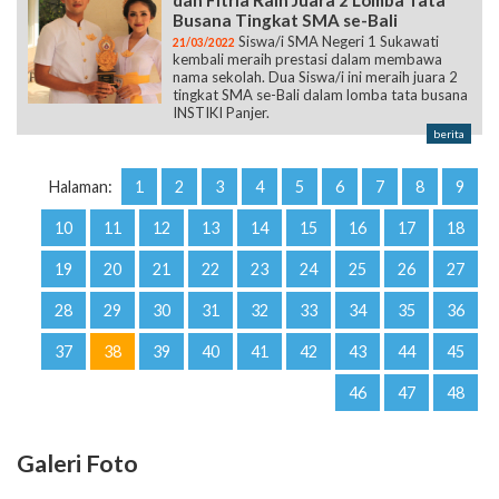
dan Fitria Raih Juara 2 Lomba Tata
Busana Tingkat SMA se-Bali
Siswa/i SMA Negeri 1 Sukawati
21/03/2022
kembali meraih prestasi dalam membawa
nama sekolah. Dua Siswa/i ini meraih juara 2
tingkat SMA se-Bali dalam lomba tata busana
INSTIKI Panjer.
berita
Halaman:
1
2
3
4
5
6
7
8
9
10
11
12
13
14
15
16
17
18
19
20
21
22
23
24
25
26
27
28
29
30
31
32
33
34
35
36
37
38
39
40
41
42
43
44
45
46
47
48
Galeri Foto