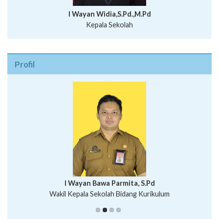
I Wayan Widia,S.Pd.,M.Pd
Kepala Sekolah
Profil
I Wayan Bawa Parmita, S.Pd
I Wayan Gede Aditya Pratita, S.Pd., M.Sn
Wakil Kepala Sekolah Bidang Kurikulum
Ni Wayan Nopi Sutantri, S.Pd.
Putu Suhartana, S.Pd.