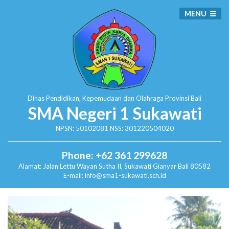
MENU
Dinas Pendidikan, Kepemudaan dan Olahraga
Provinsi Bali
SMA Negeri 1 Sukawati
NPSN: 50102081 NSS: 301220504020
Phone: +62 361 299628
Alamat:
Jalan Lettu Wayan Sutha II, Sukawati
Gianyar Bali 80582
E-mail: info@sma1-sukawati.sch.id