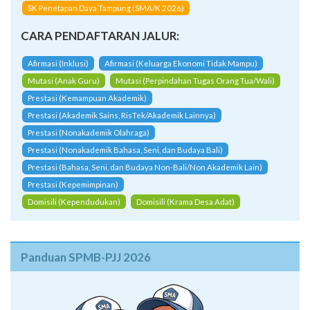
SK Penetapan Daya Tampung (SMA/K 2026)
CARA PENDAFTARAN JALUR:
Afirmasi (Inklusi)
Afirmasi (Keluarga Ekonomi Tidak Mampu)
Mutasi (Anak Guru)
Mutasi (Perpindahan Tugas Orang Tua/Wali)
Prestasi (Kemampuan Akademik)
Prestasi (Akademik Sains, RisTek/Akademik Lainnya)
Prestasi (Nonakademik Olahraga)
Prestasi (Nonakademik Bahasa, Seni, dan Budaya Bali)
Prestasi (Bahasa, Seni, dan Budaya Non-Bali/Non Akademik Lain)
Prestasi (Kepemimpinan)
Domisili (Kependudukan)
Domisili (Krama Desa Adat)
Panduan SPMB-PJJ 2026