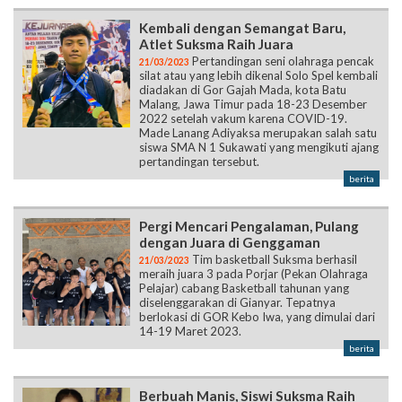
Kembali dengan Semangat Baru,
Atlet Suksma Raih Juara
Pertandingan seni olahraga pencak
21/03/2023
silat atau yang lebih dikenal Solo Spel kembali
diadakan di Gor Gajah Mada, kota Batu
Malang, Jawa Timur pada 18-23 Desember
2022 setelah vakum karena COVID-19.
Made Lanang Adiyaksa merupakan salah satu
siswa SMA N 1 Sukawati yang mengikuti ajang
pertandingan tersebut.
berita
Pergi Mencari Pengalaman, Pulang
dengan Juara di Genggaman
Tim basketball Suksma berhasil
21/03/2023
meraih juara 3 pada Porjar (Pekan Olahraga
Pelajar) cabang Basketball tahunan yang
diselenggarakan di Gianyar. Tepatnya
berlokasi di GOR Kebo Iwa, yang dimulai dari
14-19 Maret 2023.
berita
Berbuah Manis, Siswi Suksma Raih