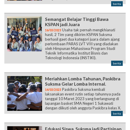
berita
Semangat Belajar Tinggi Bawa
KSPAN jadi Juara
Usaha tak pernah mengkhianati
16/03/2023
hasil, 2 Tim yang dikirim KSPAN Suksma
berhasil gaet dua kategori juara dalam ajang
perlombaan PARAS LVT VIII yang diadakan
oleh Himpunan Mahasiswa Program Studi
Teknik Informatika Institut Bisnis dan
Teknologi Indonesia (INSTIKI).
berita
Meriahkan Lomba Tahunan, Paskibra
Suksma Gelar Lomba Internal.
Paskibra Suksma kembali
14/03/2023
laksanakan event rutin setiap tahunnya pada
tanggal 10 Maret 2023 yang berlangsung di
lapangan basket SMA Negeri 1 Sukawati
dengan diikuti oleh anggota Paskibra kelas X.
berita
Edukasi Siswa, Suksma jadi Partisipan