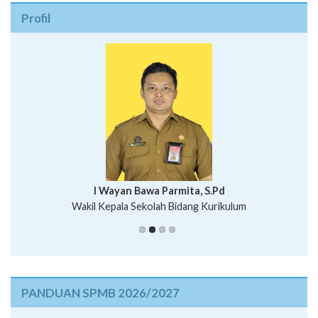
Profil
I Wayan Bawa Parmita, S.Pd
I Wayan Gede Aditya Pratita, S.Pd., M.Sn
Wakil Kepala Sekolah Bidang Kurikulum
Ni Wayan Nopi Sutantri, S.Pd.
Putu Suhartana, S.Pd.
PANDUAN SPMB 2026/2027