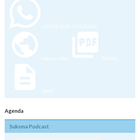
+62 878-8528-5958 (Ayumi)
Halaman Web
Pamflet
Juknis
Agenda
Suksma Podcast