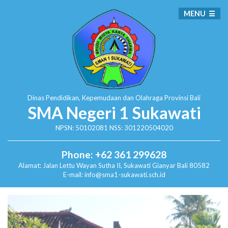
MENU
Dinas Pendidikan, Kepemudaan dan Olahraga
Provinsi Bali
SMA Negeri 1 Sukawati
NPSN: 50102081 NSS: 301220504020
Phone: +62 361 299628
Alamat:
Jalan Lettu Wayan Sutha II, Sukawati
Gianyar Bali 80582
E-mail: info@sma1-sukawati.sch.id