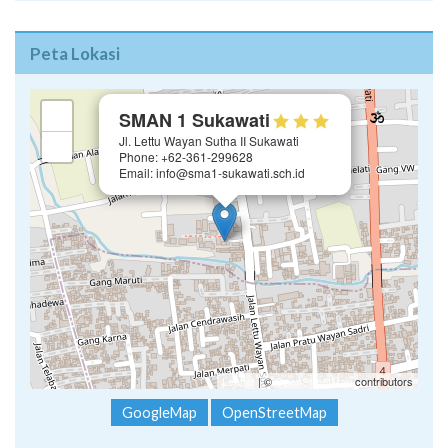
Peta Lokasi
×
+
SMAN 1 Sukawati
Jl. Lettu Wayan Sutha II Sukawati
−
Phone: +62-361-299628
Email: info@sma1-sukawati.sch.id
Leaflet
| ©
OpenStreetMap
contributors
GoogleMap
OpenStreetMap