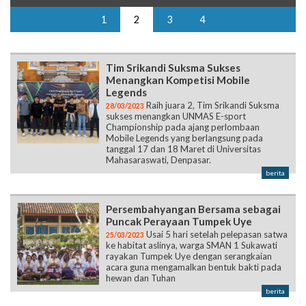
1
2
3
4
Tim Srikandi Suksma Sukses
Menangkan Kompetisi Mobile
Legends
Raih juara 2, Tim Srikandi Suksma
28/03/2023
sukses menangkan UNMAS E-sport
Championship pada ajang perlombaan
Mobile Legends yang berlangsung pada
tanggal 17 dan 18 Maret di Universitas
Mahasaraswati, Denpasar.
berita
Persembahyangan Bersama sebagai
Puncak Perayaan Tumpek Uye
Usai 5 hari setelah pelepasan satwa
25/03/2023
ke habitat aslinya, warga SMAN 1 Sukawati
rayakan Tumpek Uye dengan serangkaian
acara guna mengamalkan bentuk bakti pada
hewan dan Tuhan
berita