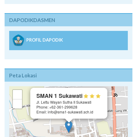
DAPODIKDASMEN
PROFIL DAPODIK
Peta Lokasi
×
+
SMAN 1 Sukawati
Jl. Lettu Wayan Sutha II Sukawati
−
Phone: +62-361-299628
Email: info@sma1-sukawati.sch.id