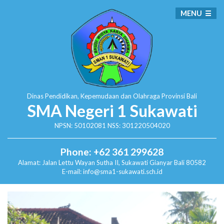
MENU
Dinas Pendidikan, Kepemudaan dan Olahraga
Provinsi Bali
SMA Negeri 1 Sukawati
NPSN: 50102081 NSS: 301220504020
Phone: +62 361 299628
Alamat:
Jalan Lettu Wayan Sutha II, Sukawati
Gianyar Bali 80582
E-mail: info@sma1-sukawati.sch.id