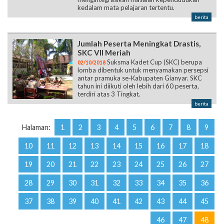
kedalam mata pelajaran tertentu.
berita
Jumlah Peserta Meningkat Drastis,
SKC VII Meriah
Suksma Kadet Cup (SKC) berupa
02/10/2018
lomba dibentuk untuk menyamakan persepsi
antar pramuka se-Kabupaten Gianyar. SKC
tahun ini diikuti oleh lebih dari 60 peserta,
terdiri atas 3 Tingkat.
berita
Halaman:
1
2
3
4
5
6
7
8
9
10
11
12
13
14
15
16
17
18
19
20
21
22
23
24
25
26
27
28
29
30
31
32
33
34
35
36
37
38
39
40
41
42
43
44
45
46
47
48