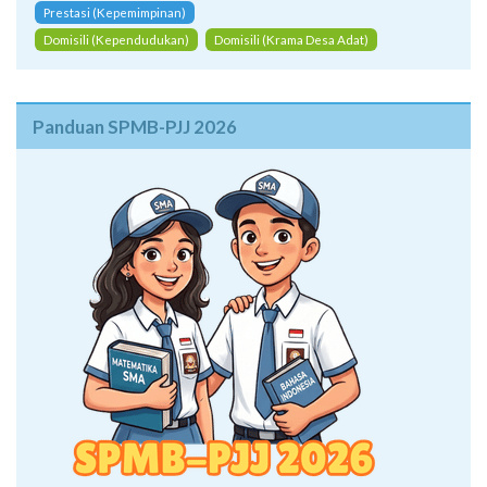
Prestasi (Kepemimpinan)
Domisili (Kependudukan)
Domisili (Krama Desa Adat)
Panduan SPMB-PJJ 2026