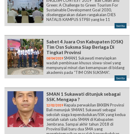
ENGLISH CONTEST 2019 “ Bali Clean and
Green: A Challenge to Green Tourism For
Sustainable Development Goal 2030,
diselenggarakan dalam rangakaian DIES
NATALIS KAMPUS STPBI yang ke 11
berita
Sabet 4 Juara Osn Kabupaten (OSK)
Tim Osn Suksma Siap Berlaga Di
Tingkat Provinsi
SMAN1 Sukawati menyiapkan
08/04/2019
wadah pembinaan khusus siswa-siswi yang
mempunyai minat dan kemampuan di bidang
akademis pada “TIM OSN SUKSMA”.
berita
SMAN 1 Sukawati ditunjuk sebagai
SSK. Mengapa ?
Kepala perwakilan BKKBN Provinsi
12/02/2019
Bali menunjuk SMAN1 Sukawati sebagai
sekolah siaga kependudukan/SSK yang kedua
setalah salah satu SMAN di Kabupaten
Jembrana. Sampai akhir tahun 2018 di
Provinsi Bali baru dua SMA yang
mengintegrasikan masalah kependudukan