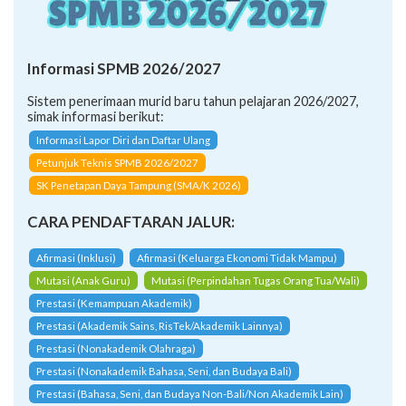
Informasi SPMB 2026/2027
Sistem penerimaan murid baru tahun pelajaran 2026/2027,
simak informasi berikut:
Informasi Lapor Diri dan Daftar Ulang
Petunjuk Teknis SPMB 2026/2027
SK Penetapan Daya Tampung (SMA/K 2026)
CARA PENDAFTARAN JALUR:
Afirmasi (Inklusi)
Afirmasi (Keluarga Ekonomi Tidak Mampu)
Mutasi (Anak Guru)
Mutasi (Perpindahan Tugas Orang Tua/Wali)
Prestasi (Kemampuan Akademik)
Prestasi (Akademik Sains, RisTek/Akademik Lainnya)
Prestasi (Nonakademik Olahraga)
Prestasi (Nonakademik Bahasa, Seni, dan Budaya Bali)
Prestasi (Bahasa, Seni, dan Budaya Non-Bali/Non Akademik Lain)