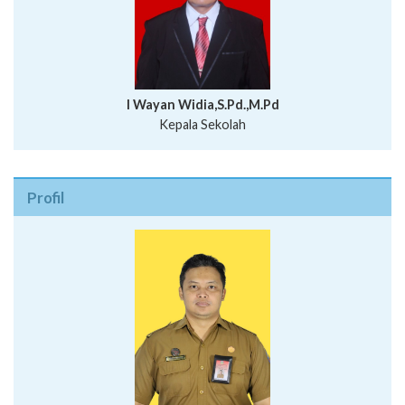
I Wayan Widia,S.Pd.,M.Pd
Kepala Sekolah
Profil