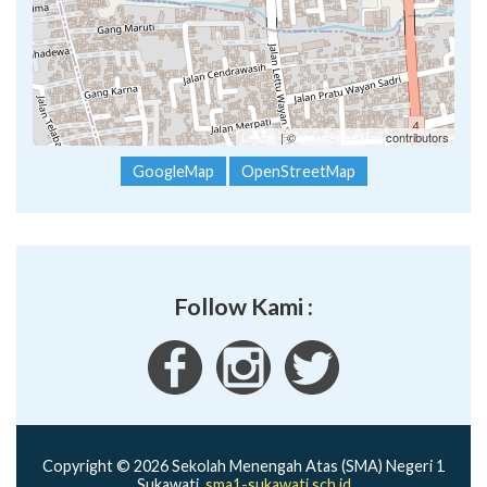
Leaflet
| ©
OpenStreetMap
contributors
GoogleMap
OpenStreetMap
Follow Kami :
Copyright © 2026 Sekolah Menengah Atas (SMA) Negeri 1
Sukawati.
sma1-sukawati.sch.id