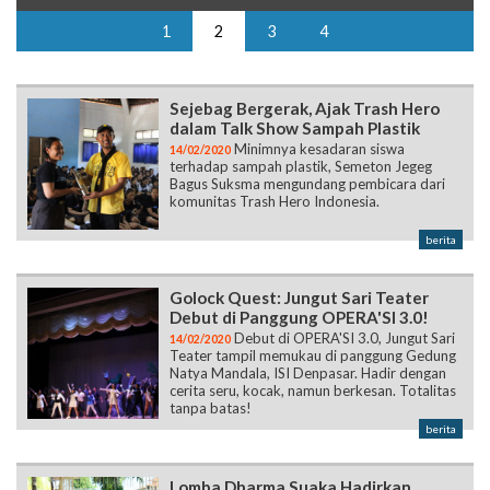
1
2
3
4
Sejebag Bergerak, Ajak Trash Hero
dalam Talk Show Sampah Plastik
Minimnya kesadaran siswa
14/02/2020
terhadap sampah plastik, Semeton Jegeg
Bagus Suksma mengundang pembicara dari
komunitas Trash Hero Indonesia.
berita
Golock Quest: Jungut Sari Teater
Debut di Panggung OPERA'SI 3.0!
Debut di OPERA'SI 3.0, Jungut Sari
14/02/2020
Teater tampil memukau di panggung Gedung
Natya Mandala, ISI Denpasar. Hadir dengan
cerita seru, kocak, namun berkesan. Totalitas
tanpa batas!
berita
Lomba Dharma Suaka Hadirkan