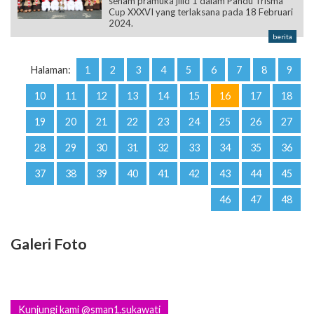
senam pramuka jilid 1 dalam Pandu Trisma
Cup XXXVI yang terlaksana pada 18 Februari
2024.
berita
Halaman:
1
2
3
4
5
6
7
8
9
10
11
12
13
14
15
16
17
18
19
20
21
22
23
24
25
26
27
28
29
30
31
32
33
34
35
36
37
38
39
40
41
42
43
44
45
46
47
48
Galeri Foto
Kunjungi kami @sman1.sukawati