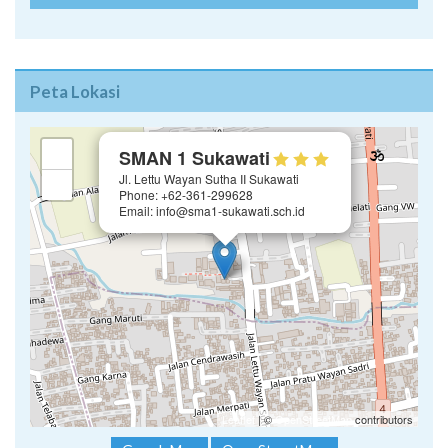
Peta Lokasi
×
+
SMAN 1 Sukawati
Jl. Lettu Wayan Sutha II Sukawati
−
Phone: +62-361-299628
Email: info@sma1-sukawati.sch.id
Leaflet
| ©
OpenStreetMap
contributors