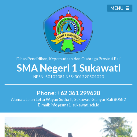
MENU
Dinas Pendidikan, Kepemudaan dan Olahraga
Provinsi Bali
SMA Negeri 1 Sukawati
NPSN: 50102081 NSS: 301220504020
Phone: +62 361 299628
Alamat:
Jalan Lettu Wayan Sutha II, Sukawati
Gianyar Bali 80582
E-mail: info@sma1-sukawati.sch.id