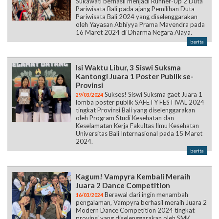
Sukawati berhasil menjadi Runner-Up 2 Duta
Pariwisata Bali pada ajang Pemilihan Duta
Pariwisata Bali 2024 yang diselenggarakan
oleh Yayasan Abhiyya Prama Mavendra pada
16 Maret 2024 di Dharma Negara Alaya.
berita
Isi Waktu Libur, 3 Siswi Suksma
Kantongi Juara 1 Poster Publik se-
Provinsi
Sukses! Siswi Suksma gaet Juara 1
29/03/2024
lomba poster publik SAFETY FESTIVAL 2024
tingkat Provinsi Bali yang diselenggarakan
oleh Program Studi Kesehatan dan
Keselamatan Kerja Fakultas Ilmu Kesehatan
Universitas Bali Internasional pada 15 Maret
2024.
berita
Kagum! Vampyra Kembali Meraih
Juara 2 Dance Competition
Berawal dari ingin menambah
16/03/2024
pengalaman, Vampyra berhasil meraih Juara 2
Modern Dance Competition 2024 tingkat
provinsi yang diselenggarakan oleh SMK