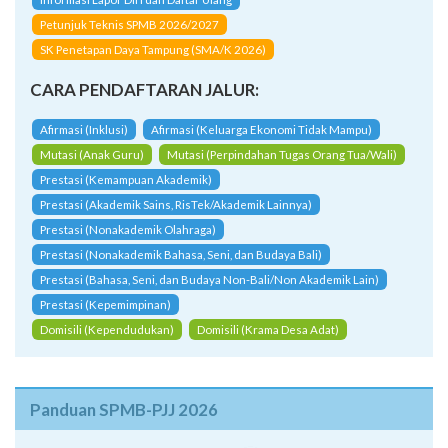
Petunjuk Teknis SPMB 2026/2027
SK Penetapan Daya Tampung (SMA/K 2026)
CARA PENDAFTARAN JALUR:
Afirmasi (Inklusi)
Afirmasi (Keluarga Ekonomi Tidak Mampu)
Mutasi (Anak Guru)
Mutasi (Perpindahan Tugas Orang Tua/Wali)
Prestasi (Kemampuan Akademik)
Prestasi (Akademik Sains, RisTek/Akademik Lainnya)
Prestasi (Nonakademik Olahraga)
Prestasi (Nonakademik Bahasa, Seni, dan Budaya Bali)
Prestasi (Bahasa, Seni, dan Budaya Non-Bali/Non Akademik Lain)
Prestasi (Kepemimpinan)
Domisili (Kependudukan)
Domisili (Krama Desa Adat)
Panduan SPMB-PJJ 2026