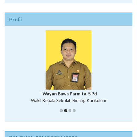
Profil
I Wayan Bawa Parmita, S.Pd
I Wayan Gede Aditya Pratita, S.Pd., M.Sn
Wakil Kepala Sekolah Bidang Kurikulum
Ni Wayan Nopi Sutantri, S.Pd.
Putu Suhartana, S.Pd.