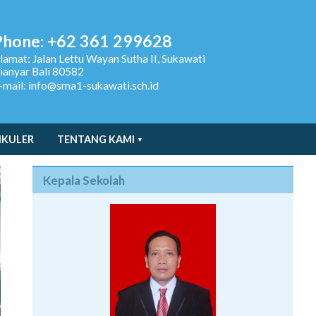
Phone: +62 361 299628
lamat:
Jalan Lettu Wayan Sutha II, Sukawati
ianyar Bali 80582
-mail: info@sma1-sukawati.sch.id
IKULER
TENTANG KAMI
Kepala Sekolah