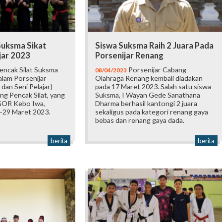
 Suksma Sikat
Siswa Suksma Raih 2 Juara Pada
jar 2023
Porsenijar Renang
encak Silat Suksma
Porsenijar Cabang
08/04/2023
alam Porsenijar
Olahraga Renang kembali diadakan
dan Seni Pelajar)
pada 17 Maret 2023. Salah satu siswa
ng Pencak Silat, yang
Suksma, I Wayan Gede Sanathana
 GOR Kebo Iwa,
Dharma berhasil kantongi 2 juara
7-29 Maret 2023.
sekaligus pada kategori renang gaya
bebas dan renang gaya dada.
berita
berita