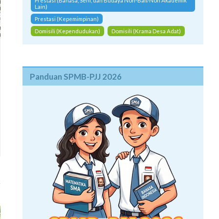
Prestasi (Bahasa, Seni, dan Budaya Non-Bali/Non Akademik
Lain)
Prestasi (Kepemimpinan)
Domisili (Kependudukan)
Domisili (Krama Desa Adat)
Panduan SPMB-PJJ 2026