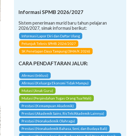
Informasi SPMB 2026/2027
Sistem penerimaan murid baru tahun pelajaran
2026/2027, simak informasi berikut:
Informasi Lapor Diri dan Daftar Ulang
Petunjuk Teknis SPMB 2026/2027
SK Penetapan Daya Tampung (SMA/K 2026)
CARA PENDAFTARAN JALUR:
Afirmasi (Inklusi)
Afirmasi (Keluarga Ekonomi Tidak Mampu)
Mutasi (Anak Guru)
Mutasi (Perpindahan Tugas Orang Tua/Wali)
Prestasi (Kemampuan Akademik)
Prestasi (Akademik Sains, RisTek/Akademik Lainnya)
Prestasi (Nonakademik Olahraga)
Prestasi (Nonakademik Bahasa, Seni, dan Budaya Bali)