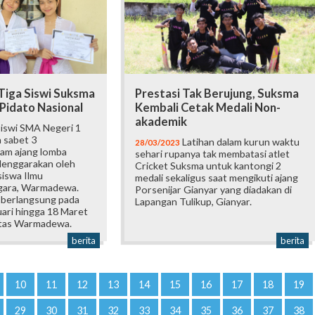
Tiga Siswi Suksma
Prestasi Tak Berujung, Suksma
Pidato Nasional
Kembali Cetak Medali Non-
akademik
siswi SMA Negeri 1
 sabet 3
Latihan dalam kurun waktu
28/03/2023
am ajang lomba
sehari rupanya tak membatasi atlet
elenggarakan oleh
Cricket Suksma untuk kantongi 2
iswa Ilmu
medali sekaligus saat mengikuti ajang
egara, Warmadewa.
Porsenijar Gianyar yang diadakan di
 berlangsung pada
Lapangan Tulikup, Gianyar.
uari hingga 18 Maret
itas Warmadewa.
berita
berita
10
11
12
13
14
15
16
17
18
19
29
30
31
32
33
34
35
36
37
38