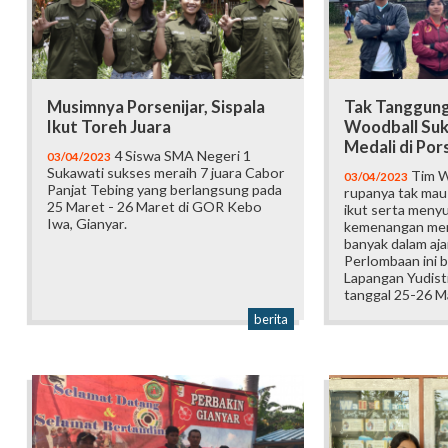
Musimnya Porsenijar, Sispala
Tak Tanggung
Ikut Toreh Juara
Woodball Suk
Medali di Por
4 Siswa SMA Negeri 1
03/04/2023
Sukawati sukses meraih 7 juara Cabor
Tim W
03/04/2023
Panjat Tebing yang berlangsung pada
rupanya tak mau k
25 Maret - 26 Maret di GOR Kebo
ikut serta men
Iwa, Gianyar.
kemenangan mer
banyak dalam aja
Perlombaan ini b
Lapangan Yudist
tanggal 25-26 M
berita