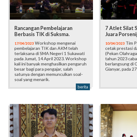
Rancangan Pembelajaran
7 Atlet Silat
Berbasis TIK di Suksma.
Juara Porseni
Workshop mengenai
Tim P
17/04/2023
10/04/2023
pembelajaran TIK dan AKM telah
cetak prestasi d
terlaksana di SMA Negeri 1 Sukawati
(Pekan Olahraga 
pada Jumat, 14 April 2023. Workshop
tahun 2023 caba
kali ini banyak menghasilkan pengaruh
berlangsung di
besar bagi para pengajar, salah
Gianyar, pada 2
satunya dengan memunculkan soal-
soal yang menarik.
berita