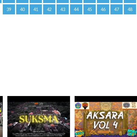
39
40
41
42
43
44
45
46
47
48