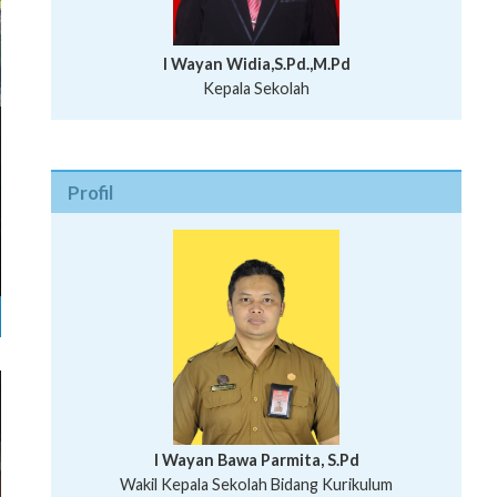
I Wayan Widia,S.Pd.,M.Pd
Kepala Sekolah
Profil
I Wayan Bawa Parmita, S.Pd
I Wayan Gede Aditya Pratita, S.Pd., M.Sn
Wakil Kepala Sekolah Bidang Kurikulum
Ni Wayan Nopi Sutantri, S.Pd.
Putu Suhartana, S.Pd.