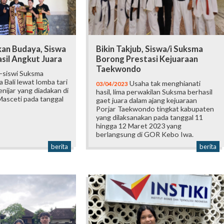
kan Budaya, Siswa
Bikin Takjub, Siswa/i Suksma
sil Angkut Juara
Borong Prestasi Kejuaraan
Taekwondo
-siswi Suksma
 Bali lewat lomba tari
Usaha tak menghianati
03/04/2023
enijar yang diadakan di
hasil, lima perwakilan Suksma berhasil
asceti pada tanggal
gaet juara dalam ajang kejuaraan
Porjar Taekwondo tingkat kabupaten
yang dilaksanakan pada tanggal 11
hingga 12 Maret 2023 yang
berlangsung di GOR Kebo Iwa.
berita
berita