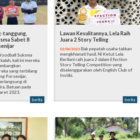
-tanggung,
Lawan Kesulitannya, Lela Raih
sma Sabet 8
Juara 2 Story Telling
senijar
Bak pepatah usaha takkan
02/04/2023
mengkhianati hasil, Ni Ketut Lela
oodball Suksma
Berliani raih juara 2 dalam Efection
alah, kali ini mereka
Story Telling Competition yang
yumbangkan
diselenggarakan oleh English Club of
eka yang terbilang
Instiki.
ng Porsenijar.
erlangsung di
ira, Batuan pada
aret 2023.
berita
berita