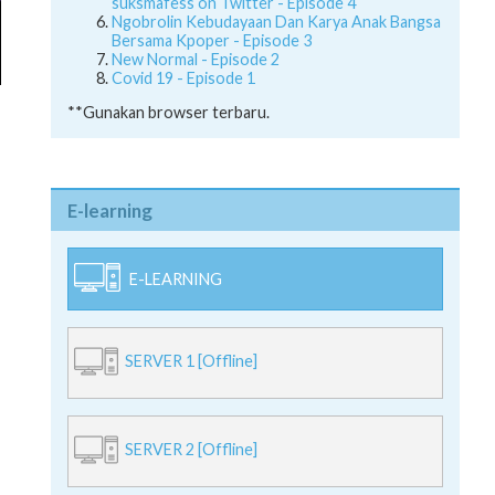
suksmafess on Twitter - Episode 4
Ngobrolin Kebudayaan Dan Karya Anak Bangsa
Bersama Kpoper - Episode 3
New Normal - Episode 2
Covid 19 - Episode 1
**Gunakan browser terbaru.
E-learning
E-LEARNING
SERVER 1 [Offline]
SERVER 2 [Offline]