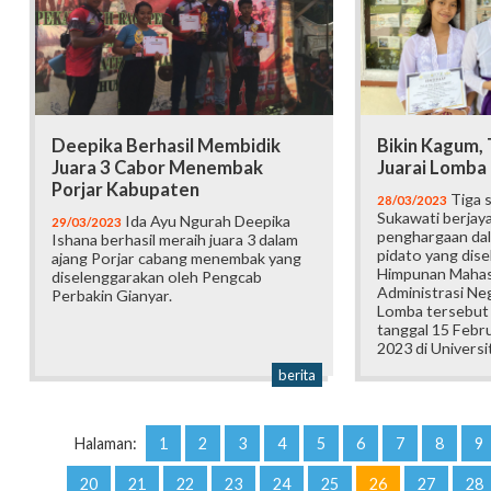
Deepika Berhasil Membidik
Bikin Kagum, 
Juara 3 Cabor Menembak
Juarai Lomba 
Porjar Kabupaten
Tiga 
28/03/2023
Sukawati berjaya
Ida Ayu Ngurah Deepika
29/03/2023
penghargaan dal
Ishana berhasil meraih juara 3 dalam
pidato yang dis
ajang Porjar cabang menembak yang
Himpunan Mahas
diselenggarakan oleh Pengcab
Administrasi N
Perbakin Gianyar.
Lomba tersebut
tanggal 15 Febr
2023 di Univers
berita
Halaman:
1
2
3
4
5
6
7
8
9
20
21
22
23
24
25
26
27
28