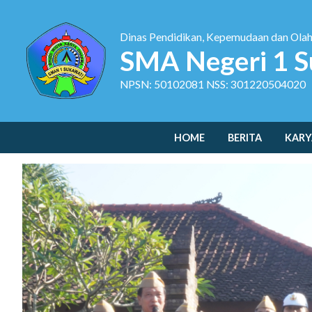
Dinas Pendidikan, Kepemudaan dan Ola
SMA Negeri 1 S
NPSN: 50102081 NSS: 301220504020
HOME
BERITA
KARY