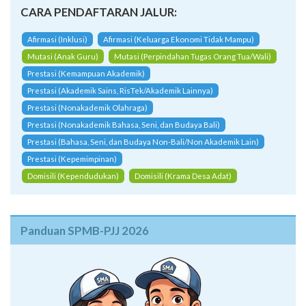
CARA PENDAFTARAN JALUR:
Afirmasi (Inklusi)
Afirmasi (Keluarga Ekonomi Tidak Mampu)
Mutasi (Anak Guru)
Mutasi (Perpindahan Tugas Orang Tua/Wali)
Prestasi (Kemampuan Akademik)
Prestasi (Akademik Sains, RisTek/Akademik Lainnya)
Prestasi (Nonakademik Olahraga)
Prestasi (Nonakademik Bahasa, Seni, dan Budaya Bali)
Prestasi (Bahasa, Seni, dan Budaya Non-Bali/Non Akademik Lain)
Prestasi (Kepemimpinan)
Domisili (Kependudukan)
Domisili (Krama Desa Adat)
Panduan SPMB-PJJ 2026