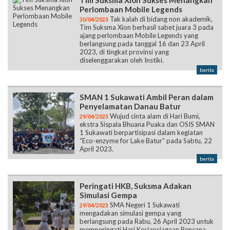
Tim Suksma Xion Sukses Menangkan
Perlombaan Mobile Legends
Tak kalah di bidang non akademik,
30/04/2023
Tim Suksma Xion berhasil sabet juara 3 pada
ajang perlombaan Mobile Legends yang
berlangsung pada tanggal 16 dan 23 April
2023, di tingkat provinsi yang
diselenggarakan oleh Instiki.
berita
SMAN 1 Sukawati Ambil Peran dalam
Penyelamatan Danau Batur
Wujud cinta alam di Hari Bumi,
29/04/2023
ekstra Sispala Bhuana Puaka dan OSIS SMAN
1 Sukawati berpartisipasi dalam kegiatan
“Eco-enzyme for Lake Batur” pada Sabtu, 22
April 2023.
berita
Peringati HKB, Suksma Adakan
Simulasi Gempa
SMA Negeri 1 Sukawati
29/04/2023
mengadakan simulasi gempa yang
berlangsung pada Rabu, 26 April 2023 untuk
memperingati Hari Kesiapsiagaan Bencana