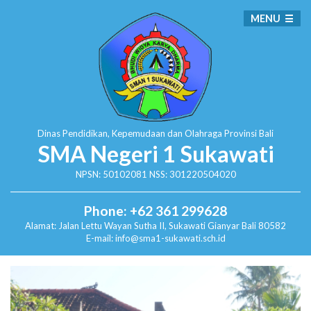
MENU
Dinas Pendidikan, Kepemudaan dan Olahraga
Provinsi Bali
SMA Negeri 1 Sukawati
NPSN: 50102081 NSS: 301220504020
Phone: +62 361 299628
Alamat:
Jalan Lettu Wayan Sutha II, Sukawati
Gianyar Bali 80582
E-mail: info@sma1-sukawati.sch.id