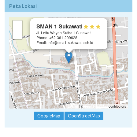
Peta Lokasi
×
+
SMAN 1 Sukawati
Jl. Lettu Wayan Sutha II Sukawati
−
Phone: +62-361-299628
Email: info@sma1-sukawati.sch.id
Leaflet
| ©
OpenStreetMap
contributors
GoogleMap
OpenStreetMap