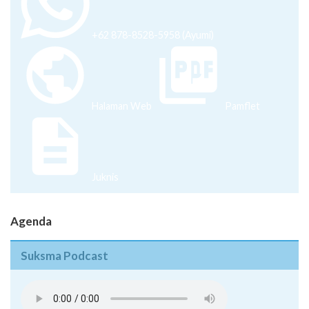
+62 878-8528-5958 (Ayumi)
Halaman Web
Pamflet
Juknis
Agenda
Suksma Podcast