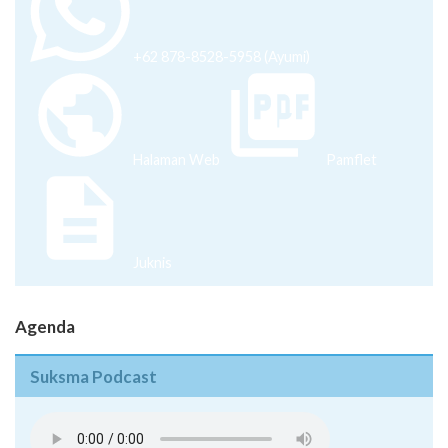
+62 878-8528-5958 (Ayumi)
Halaman Web
Pamflet
Juknis
Agenda
Suksma Podcast