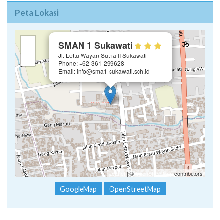
Peta Lokasi
×
+
SMAN 1 Sukawati
Jl. Lettu Wayan Sutha II Sukawati
−
Phone: +62-361-299628
Email: info@sma1-sukawati.sch.id
Leaflet
| ©
OpenStreetMap
contributors
GoogleMap
OpenStreetMap