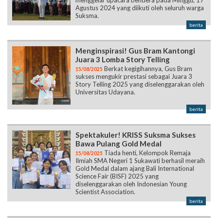
menggelar upacara bendera pada Minggu, 17
Agustus 2024 yang diikuti oleh seluruh warga
Suksma.
berita
Menginspirasi! Gus Bram Kantongi
Juara 3 Lomba Story Telling
Berkat kegigihannya, Gus Bram
15/08/2025
sukses mengukir prestasi sebagai Juara 3
Story Telling 2025 yang diselenggarakan oleh
Universitas Udayana.
berita
Spektakuler! KRISS Suksma Sukses
Bawa Pulang Gold Medal
Tiada henti, Kelompok Remaja
15/08/2025
Ilmiah SMA Negeri 1 Sukawati berhasil meraih
Gold Medal dalam ajang Bali International
Science Fair (BISF) 2025 yang
diselenggarakan oleh Indonesian Young
Scientist Association.
berita