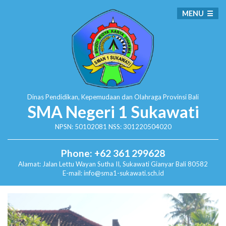
MENU
Dinas Pendidikan, Kepemudaan dan Olahraga
Provinsi Bali
SMA Negeri 1 Sukawati
NPSN: 50102081 NSS: 301220504020
Phone: +62 361 299628
Alamat:
Jalan Lettu Wayan Sutha II, Sukawati
Gianyar Bali 80582
E-mail: info@sma1-sukawati.sch.id