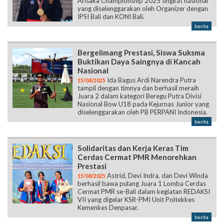
Arisaka Championship 2025 tingkat nasional
yang diselenggarakan oleh Organizer dengan
IPSI Bali dan KONI Bali.
berita
Bergelimang Prestasi, Siswa Suksma
Buktikan Daya Saingnya di Kancah
Nasional
Ida Bagus Ardi Narendra Putra
15/08/2025
tampil dengan timnya dan berhasil meraih
Juara 2 dalam kategori Beregu Putra Divisi
Nasional Bow U18 pada Kejurnas Junior yang
diselenggarakan oleh PB PERPANI Indonesia.
berita
Solidaritas dan Kerja Keras Tim
Cerdas Cermat PMR Menorehkan
Prestasi
Astrid, Devi Indra, dan Devi Winda
15/08/2025
berhasil bawa pulang Juara 1 Lomba Cerdas
Cermat PMR se-Bali dalam kegiatan REDAKSI
VII yang digelar KSR-PMI Unit Poltekkes
Kemenkes Denpasar.
berita