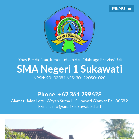
MENU
Dinas Pendidikan, Kepemudaan dan Olahraga
Provinsi Bali
SMA Negeri 1 Sukawati
NPSN: 50102081 NSS: 301220504020
Phone: +62 361 299628
Alamat:
Jalan Lettu Wayan Sutha II, Sukawati
Gianyar Bali 80582
E-mail: info@sma1-sukawati.sch.id