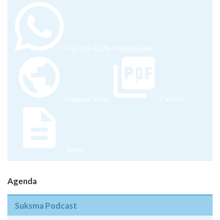
+62 878-8528-5958 (Ayumi)
Halaman Web
Pamflet
Juknis
Agenda
Suksma Podcast