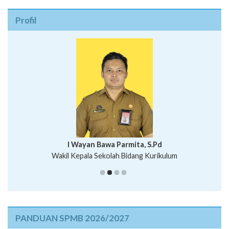
Profil
I Wayan Bawa Parmita, S.Pd
I Wayan Gede Aditya Pratita, S.Pd., M.Sn
Wakil Kepala Sekolah Bidang Kurikulum
Ni Wayan Nopi Sutantri, S.Pd.
Putu Suhartana, S.Pd.
PANDUAN SPMB 2026/2027