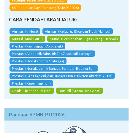
Petunjuk Teknis SPMB 2026/2027
SK Penetapan Daya Tampung (SMA/K 2026)
CARA PENDAFTARAN JALUR:
Afirmasi (Inklusi)
Afirmasi (Keluarga Ekonomi Tidak Mampu)
Mutasi (Anak Guru)
Mutasi (Perpindahan Tugas Orang Tua/Wali)
Prestasi (Kemampuan Akademik)
Prestasi (Akademik Sains, RisTek/Akademik Lainnya)
Prestasi (Nonakademik Olahraga)
Prestasi (Nonakademik Bahasa, Seni, dan Budaya Bali)
Prestasi (Bahasa, Seni, dan Budaya Non-Bali/Non Akademik Lain)
Prestasi (Kepemimpinan)
Domisili (Kependudukan)
Domisili (Krama Desa Adat)
Panduan SPMB-PJJ 2026