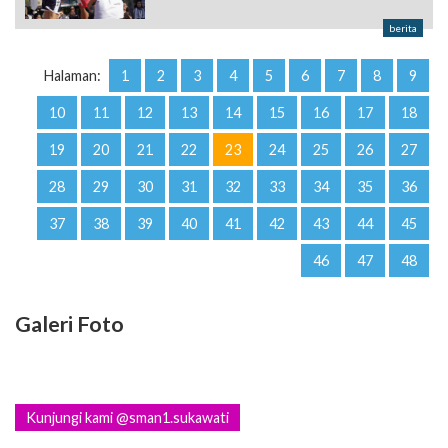
berita
Halaman:
1
2
3
4
5
6
7
8
9
10
11
12
13
14
15
16
17
18
19
20
21
22
23
24
25
26
27
28
29
30
31
32
33
34
35
36
37
38
39
40
41
42
43
44
45
46
47
48
Galeri Foto
Kunjungi kami @sman1.sukawati