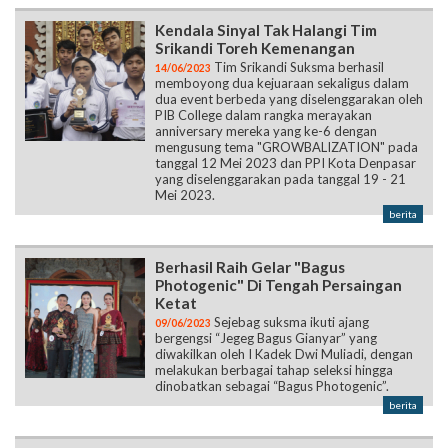
Kendala Sinyal Tak Halangi Tim
Srikandi Toreh Kemenangan
Tim Srikandi Suksma berhasil
14/06/2023
memboyong dua kejuaraan sekaligus dalam
dua event berbeda yang diselenggarakan oleh
PIB College dalam rangka merayakan
anniversary mereka yang ke-6 dengan
mengusung tema "GROWBALIZATION" pada
tanggal 12 Mei 2023 dan PPI Kota Denpasar
yang diselenggarakan pada tanggal 19 - 21
Mei 2023.
berita
Berhasil Raih Gelar "Bagus
Photogenic" Di Tengah Persaingan
Ketat
Sejebag suksma ikuti ajang
09/06/2023
bergengsi “Jegeg Bagus Gianyar” yang
diwakilkan oleh I Kadek Dwi Muliadi, dengan
melakukan berbagai tahap seleksi hingga
dinobatkan sebagai “Bagus Photogenic”.
berita