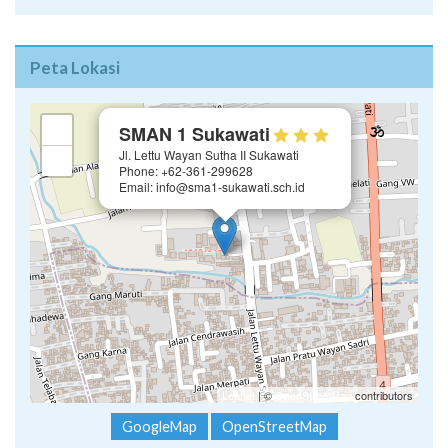
Peta Lokasi
×
+
SMAN 1 Sukawati
Jl. Lettu Wayan Sutha II Sukawati
−
Phone: +62-361-299628
Email: info@sma1-sukawati.sch.id
Leaflet
| ©
OpenStreetMap
contributors
GoogleMap
OpenStreetMap