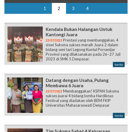
1
2
3
4
Kendala Bukan Halangan Untuk
Kantongi Juara
Prestasi yang membanggakan, 4
23/07/2023
siswi Suksma sukses meraih Juara 2 dalam
bidang seni tari Legong Kuntul Porsenijar
Provinsi yang dilaksanakan pada 26–27 Juli
2023 di SMK 5 Denpasar.
berita
Datang dengan Usaha, Pulang
Membawa 6 Juara
Membanggakan! KSPAN Suksma
23/07/2023
sukses juarai 4 bidang lomba Hardiknas
Festival yang diadakan oleh BEM FKIP
Universitas Mahasaraswati Denpasar
berita
Tim Suksma Sabet 4 Kejuaraan