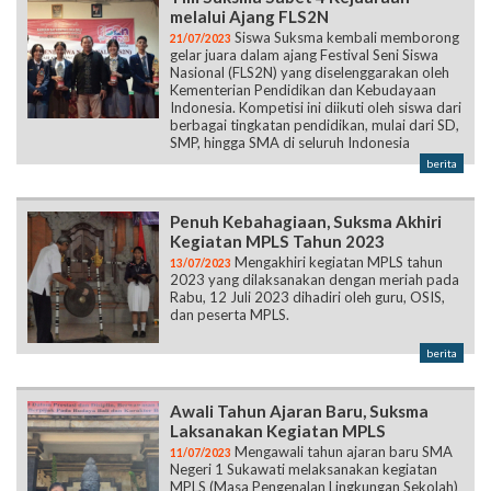
melalui Ajang FLS2N
Siswa Suksma kembali memborong
21/07/2023
gelar juara dalam ajang Festival Seni Siswa
Nasional (FLS2N) yang diselenggarakan oleh
Kementerian Pendidikan dan Kebudayaan
Indonesia. Kompetisi ini diikuti oleh siswa dari
berbagai tingkatan pendidikan, mulai dari SD,
SMP, hingga SMA di seluruh Indonesia
berita
Penuh Kebahagiaan, Suksma Akhiri
Kegiatan MPLS Tahun 2023
Mengakhiri kegiatan MPLS tahun
13/07/2023
2023 yang dilaksanakan dengan meriah pada
Rabu, 12 Juli 2023 dihadiri oleh guru, OSIS,
dan peserta MPLS.
berita
Awali Tahun Ajaran Baru, Suksma
Laksanakan Kegiatan MPLS
Mengawali tahun ajaran baru SMA
11/07/2023
Negeri 1 Sukawati melaksanakan kegiatan
MPLS (Masa Pengenalan Lingkungan Sekolah)