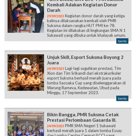
Kembali Adakan Kegiatan Donor
Darah
Kegiatan donor darah yang ketiga
29/09/2023
kalinya dilaksanakan kembali oleh PMR
Suksma dalam rangka HUT PMI ke-78.
Kegiatan ini dilakukan di lingkungan SMA N 1
Sukawati yang dibuka untuk khalayak umum.
berita
Unjuk Skill, Esport Suksma Boyong 2
Juara
Lagi-lagi suguhkan prestasi, Tim
24/09/2023
Xion dan Tim Srikandi dari ekstrakurikuler
esport Suksma berhasil meraih juara pada
lomba Saosaka Cup yang diselenggarakan di
Warung Rameva, Kedewatan, Ubud pada
Minggu, 17 September 2023.
berita
Bikin Bangga, PMR Suksma Cetak
Prestasi Perlombaan Gasarda III.
PMR SMA Negeri 1 Sukawati
24/09/2023
berhasil meraih juara 1 dalam lomba Essay
dan Lomba Cerdas Cermat (LCC) yang