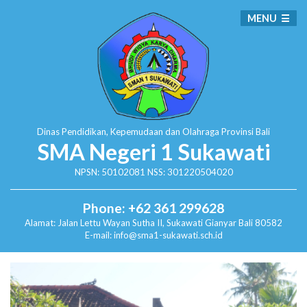
MENU
Dinas Pendidikan, Kepemudaan dan Olahraga
Provinsi Bali
SMA Negeri 1 Sukawati
NPSN: 50102081 NSS: 301220504020
Phone: +62 361 299628
Alamat:
Jalan Lettu Wayan Sutha II, Sukawati
Gianyar Bali 80582
E-mail: info@sma1-sukawati.sch.id