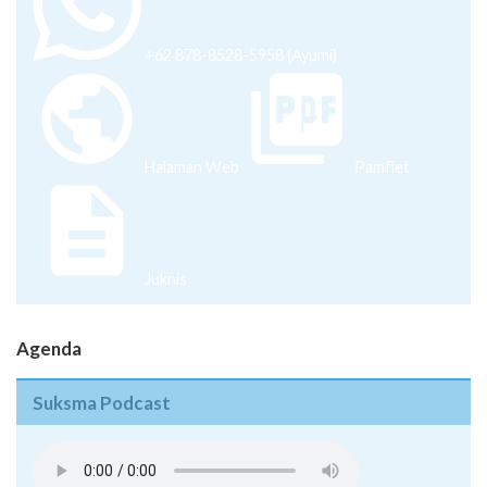
+62 878-8528-5958 (Ayumi)
Halaman Web
Pamflet
Juknis
Agenda
Suksma Podcast