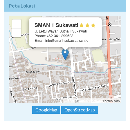
Peta Lokasi
×
+
SMAN 1 Sukawati
Jl. Lettu Wayan Sutha II Sukawati
−
Phone: +62-361-299628
Email: info@sma1-sukawati.sch.id
Leaflet
| ©
OpenStreetMap
contributors
GoogleMap
OpenStreetMap