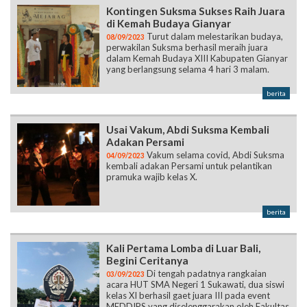
Kontingen Suksma Sukses Raih Juara
di Kemah Budaya Gianyar
Turut dalam melestarikan budaya,
08/09/2023
perwakilan Suksma berhasil meraih juara
dalam Kemah Budaya XIII Kabupaten Gianyar
yang berlangsung selama 4 hari 3 malam.
berita
Usai Vakum, Abdi Suksma Kembali
Adakan Persami
Vakum selama covid, Abdi Suksma
04/09/2023
kembali adakan Persami untuk pelantikan
pramuka wajib kelas X.
berita
Kali Pertama Lomba di Luar Bali,
Begini Ceritanya
Di tengah padatnya rangkaian
03/09/2023
acara HUT SMA Negeri 1 Sukawati, dua siswi
kelas XI berhasil gaet juara III pada event
MEDDIPS yang diselenggarakan oleh Fakultas