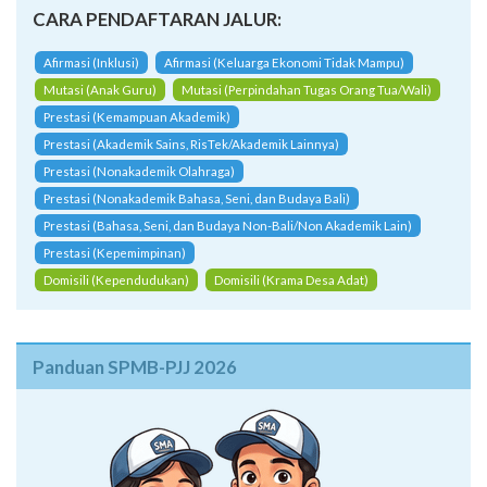
CARA PENDAFTARAN JALUR:
Afirmasi (Inklusi)
Afirmasi (Keluarga Ekonomi Tidak Mampu)
Mutasi (Anak Guru)
Mutasi (Perpindahan Tugas Orang Tua/Wali)
Prestasi (Kemampuan Akademik)
Prestasi (Akademik Sains, RisTek/Akademik Lainnya)
Prestasi (Nonakademik Olahraga)
Prestasi (Nonakademik Bahasa, Seni, dan Budaya Bali)
Prestasi (Bahasa, Seni, dan Budaya Non-Bali/Non Akademik Lain)
Prestasi (Kepemimpinan)
Domisili (Kependudukan)
Domisili (Krama Desa Adat)
Panduan SPMB-PJJ 2026