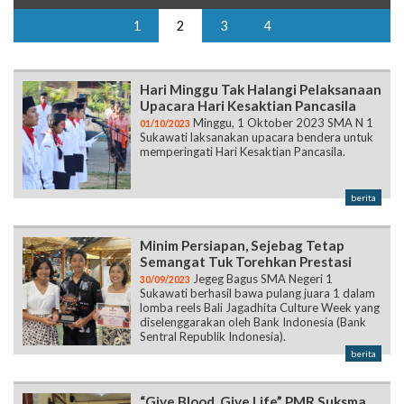
1
2
3
4
Hari Minggu Tak Halangi Pelaksanaan
Upacara Hari Kesaktian Pancasila
Minggu, 1 Oktober 2023 SMA N 1
01/10/2023
Sukawati laksanakan upacara bendera untuk
memperingati Hari Kesaktian Pancasila.
berita
Minim Persiapan, Sejebag Tetap
Semangat Tuk Torehkan Prestasi
Jegeg Bagus SMA Negeri 1
30/09/2023
Sukawati berhasil bawa pulang juara 1 dalam
lomba reels Bali Jagadhita Culture Week yang
diselenggarakan oleh Bank Indonesia (Bank
Sentral Republik Indonesia).
berita
“Give Blood, Give Life” PMR Suksma