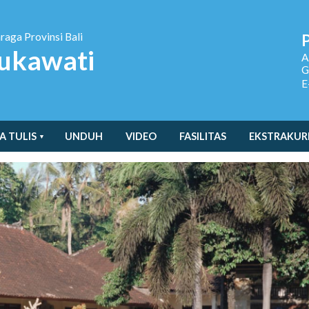
hraga
Provinsi Bali
ukawati
A
G
E
A TULIS
UNDUH
VIDEO
FASILITAS
EKSTRAKUR