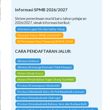
Informasi SPMB 2026/2027
Sistem penerimaan murid baru tahun pelajaran
2026/2027, simak informasi berikut:
Informasi Lapor Diri dan Daftar Ulang
Petunjuk Teknis SPMB 2026/2027
SK Penetapan Daya Tampung (SMA/K 2026)
CARA PENDAFTARAN JALUR:
Afirmasi (Inklusi)
Afirmasi (Keluarga Ekonomi Tidak Mampu)
Mutasi (Anak Guru)
Mutasi (Perpindahan Tugas Orang Tua/Wali)
Prestasi (Kemampuan Akademik)
Prestasi (Akademik Sains, RisTek/Akademik Lainnya)
Prestasi (Nonakademik Olahraga)
Prestasi (Nonakademik Bahasa, Seni, dan Budaya Bali)