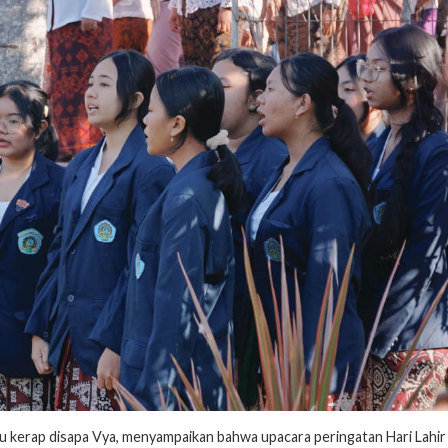
tau kerap disapa Vya, menyampaikan bahwa upacara peringatan Hari Lahir