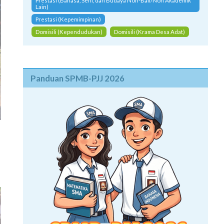
Prestasi (Bahasa, Seni, dan Budaya Non-Bali/Non Akademik
Lain)
Prestasi (Kepemimpinan)
Domisili (Kependudukan)
Domisili (Krama Desa Adat)
Panduan SPMB-PJJ 2026