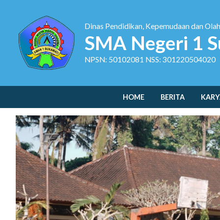
Dinas Pendidikan, Kepemudaan dan Ola
SMA Negeri 1 S
NPSN: 50102081 NSS: 301220504020
HOME
BERITA
KARY