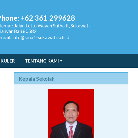
Phone: +62 361 299628
lamat:
Jalan Lettu Wayan Sutha II, Sukawati
ianyar Bali 80582
-mail: info@sma1-sukawati.sch.id
IKULER
TENTANG KAMI
Kepala Sekolah