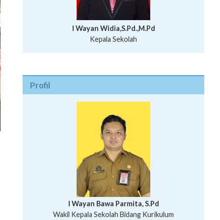
I Wayan Widia,S.Pd.,M.Pd
Kepala Sekolah
Profil
n
I Wayan Bawa Parmita, S.Pd
I Wayan Gede Aditya Pratita, S.Pd., M.Sn
Wakil Kepala Sekolah Bidang Kurikulum
Ni Wayan Nopi Sutantri, S.Pd.
Putu Suhartana, S.Pd.
Wakil Kepala Sekolah Bidang Kesiswaan