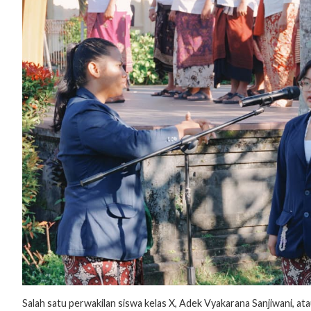
Salah satu perwakilan siswa kelas X, Adek Vyakarana Sanjiwani, a