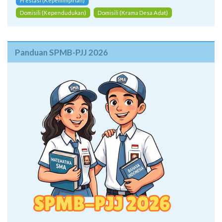
Prestasi (Kepemimpinan)
Domisili (Kependudukan)
Domisili (Krama Desa Adat)
Panduan SPMB-PJJ 2026