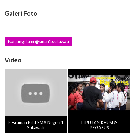
Galeri Foto
Kunjungi kami @sman1.sukawati
Video
Pesraman Kilat SMA Negeri 1
LIPUTAN KHUSUS
Sukawati
PEGASUS