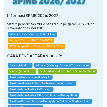
Informasi SPMB 2026/2027
Sistem penerimaan murid baru tahun pelajaran 2026/2027,
simak informasi berikut:
Informasi Lapor Diri dan Daftar Ulang
Petunjuk Teknis SPMB 2026/2027
SK Penetapan Daya Tampung (SMA/K 2026)
CARA PENDAFTARAN JALUR:
Afirmasi (Inklusi)
Afirmasi (Keluarga Ekonomi Tidak Mampu)
Mutasi (Anak Guru)
Mutasi (Perpindahan Tugas Orang Tua/Wali)
Prestasi (Kemampuan Akademik)
Prestasi (Akademik Sains, RisTek/Akademik Lainnya)
Prestasi (Nonakademik Olahraga)
Prestasi (Nonakademik Bahasa, Seni, dan Budaya Bali)
Prestasi (Bahasa, Seni, dan Budaya Non-Bali/Non Akademik Lain)