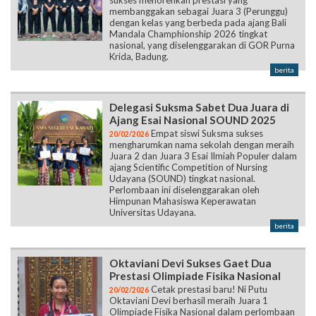
sukses menorehkan prestasi yang
membanggakan sebagai Juara 3 (Perunggu)
dengan kelas yang berbeda pada ajang Bali
Mandala Champhionship 2026 tingkat
nasional, yang diselenggarakan di GOR Purna
Krida, Badung.
berita
Delegasi Suksma Sabet Dua Juara di
Ajang Esai Nasional SOUND 2025
Empat siswi Suksma sukses
20/02/2026
mengharumkan nama sekolah dengan meraih
Juara 2 dan Juara 3 Esai Ilmiah Populer dalam
ajang Scientific Competition of Nursing
Udayana (SOUND) tingkat nasional.
Perlombaan ini diselenggarakan oleh
Himpunan Mahasiswa Keperawatan
Universitas Udayana.
berita
Oktaviani Devi Sukses Gaet Dua
Prestasi Olimpiade Fisika Nasional
Cetak prestasi baru! Ni Putu
20/02/2026
Oktaviani Devi berhasil meraih Juara 1
Olimpiade Fisika Nasional dalam perlombaan