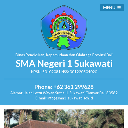
MENU
Dinas Pendidikan, Kepemudaan dan Olahraga
Provinsi Bali
SMA Negeri 1 Sukawati
NPSN: 50102081 NSS: 301220504020
Phone: +62 361 299628
Alamat:
Jalan Lettu Wayan Sutha II, Sukawati
Gianyar Bali 80582
E-mail: info@sma1-sukawati.sch.id