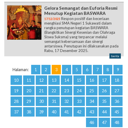
Gelora Semangat dan Euforia Resmi
Menutup Kegiatan BASWARA
Respon positif dan keceriaan
17/12/2025
menghiasi SMA Negeri 1 Sukawati dalam
rangka penutupan kegiatan BASWARA
(Bangkitkan Sinergi Kesenian dan Olahraga
Siswa Suksma) yang terpancar melalui
semangat kebersamaan dan sinergi
antarsiswa. Penutupan ini dilaksanakan pada
Rabu, 17 Desember 2025.
berita
Halaman:
1
2
3
4
5
6
7
8
9
10
11
12
13
14
15
16
17
18
19
20
21
22
23
24
25
26
27
28
29
30
31
32
33
34
35
36
37
38
39
40
41
42
43
44
45
46
47
48