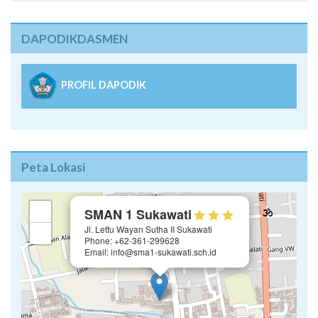
DAPODIKDASMEN
PROFIL DAPODIK
Peta Lokasi
×
+
SMAN 1 Sukawati
Jl. Lettu Wayan Sutha II Sukawati
−
Phone: +62-361-299628
Email: info@sma1-sukawati.sch.id