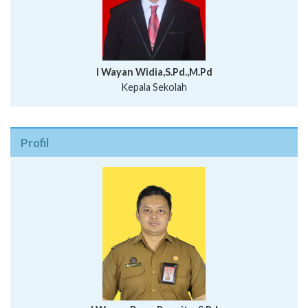
I Wayan Widia,S.Pd.,M.Pd
Kepala Sekolah
Profil