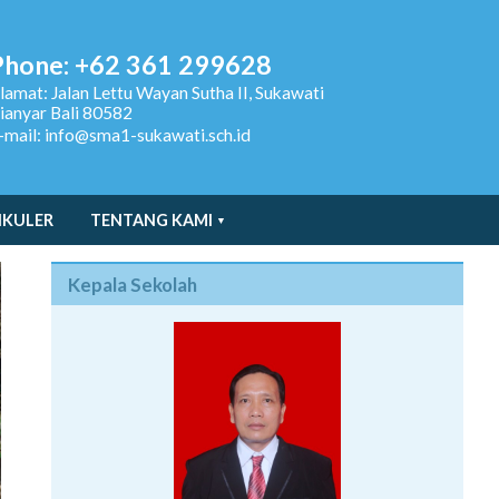
Phone: +62 361 299628
lamat:
Jalan Lettu Wayan Sutha II, Sukawati
ianyar Bali 80582
-mail: info@sma1-sukawati.sch.id
IKULER
TENTANG KAMI
Kepala Sekolah