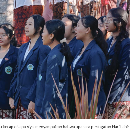
tau kerap disapa Vya, menyampaikan bahwa upacara peringatan Hari Lahir