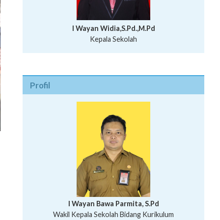
I Wayan Widia,S.Pd.,M.Pd
Kepala Sekolah
Profil
n
I Wayan Bawa Parmita, S.Pd
I Wayan Gede Aditya Pratita, S.Pd., M.Sn
Wakil Kepala Sekolah Bidang Kurikulum
Ni Wayan Nopi Sutantri, S.Pd.
Putu Suhartana, S.Pd.
Wakil Kepala Sekolah Bidang Kesiswaan