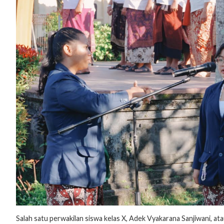
Salah satu perwakilan siswa kelas X, Adek Vyakarana Sanjiwani, a