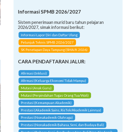
Informasi SPMB 2026/2027
Sistem penerimaan murid baru tahun pelajaran
2026/2027, simak informasi berikut:
Informasi Lapor Diri dan Daftar Ulang
Petunjuk Teknis SPMB 2026/2027
SK Penetapan Daya Tampung (SMA/K 2026)
CARA PENDAFTARAN JALUR:
Afirmasi (Inklusi)
Afirmasi (Keluarga Ekonomi Tidak Mampu)
Mutasi (Anak Guru)
Mutasi (Perpindahan Tugas Orang Tua/Wali)
Prestasi (Kemampuan Akademik)
Prestasi (Akademik Sains, RisTek/Akademik Lainnya)
Prestasi (Nonakademik Olahraga)
Prestasi (Nonakademik Bahasa, Seni, dan Budaya Bali)