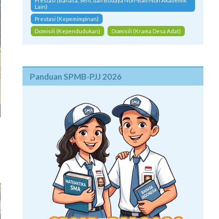
Prestasi (Bahasa, Seni, dan Budaya Non-Bali/Non Akademik
Lain)
Prestasi (Kepemimpinan)
Domisili (Kependudukan)
Domisili (Krama Desa Adat)
Panduan SPMB-PJJ 2026