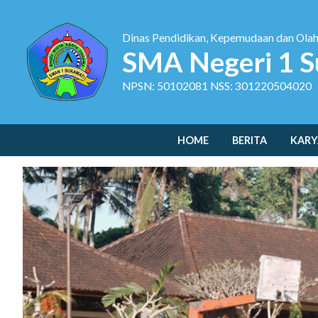
Dinas Pendidikan, Kepemudaan dan Ola
SMA Negeri 1 S
NPSN: 50102081 NSS: 301220504020
HOME
BERITA
KARY