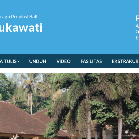
hraga
Provinsi Bali
ukawati
A
G
E
A TULIS
UNDUH
VIDEO
FASILITAS
EKSTRAKUR