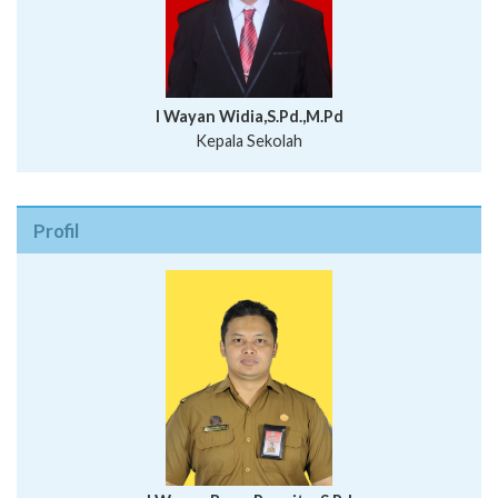
I Wayan Widia,S.Pd.,M.Pd
Kepala Sekolah
Profil