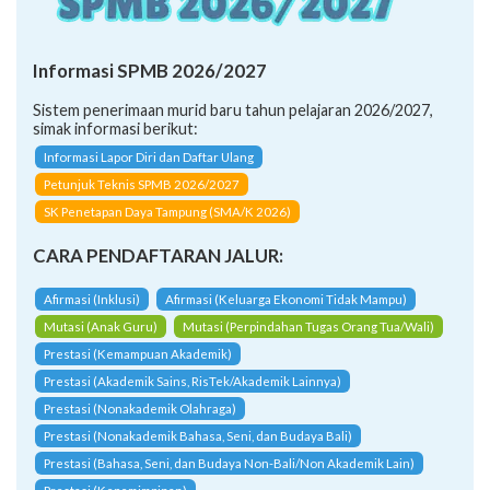
Informasi SPMB 2026/2027
Sistem penerimaan murid baru tahun pelajaran 2026/2027,
simak informasi berikut:
Informasi Lapor Diri dan Daftar Ulang
Petunjuk Teknis SPMB 2026/2027
SK Penetapan Daya Tampung (SMA/K 2026)
CARA PENDAFTARAN JALUR:
Afirmasi (Inklusi)
Afirmasi (Keluarga Ekonomi Tidak Mampu)
Mutasi (Anak Guru)
Mutasi (Perpindahan Tugas Orang Tua/Wali)
Prestasi (Kemampuan Akademik)
Prestasi (Akademik Sains, RisTek/Akademik Lainnya)
Prestasi (Nonakademik Olahraga)
Prestasi (Nonakademik Bahasa, Seni, dan Budaya Bali)
Prestasi (Bahasa, Seni, dan Budaya Non-Bali/Non Akademik Lain)