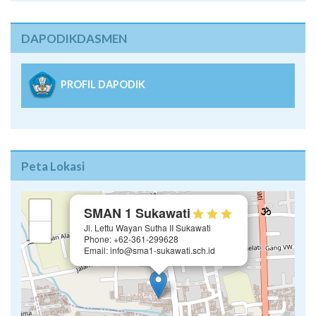
DAPODIKDASMEN
PROFIL DAPODIK
Peta Lokasi
×
+
SMAN 1 Sukawati
Jl. Lettu Wayan Sutha II Sukawati
−
Phone: +62-361-299628
Email: info@sma1-sukawati.sch.id