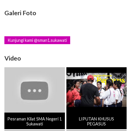
Galeri Foto
Kunjungi kami @sman1.sukawati
Video
Pesraman Kilat SMA Negeri 1
LIPUTAN KHUSUS
Sukawati
PEGASUS