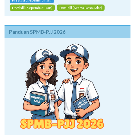
Prestasi (Kepemimpinan)
Domisili (Kependudukan)
Domisili (Krama Desa Adat)
Panduan SPMB-PJJ 2026