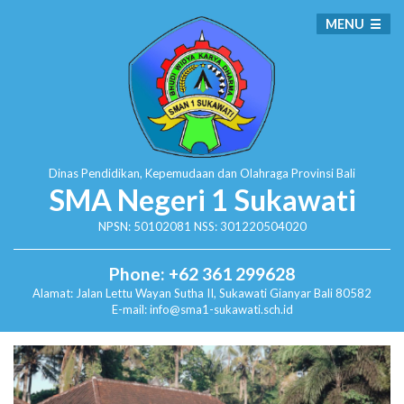
MENU
Dinas Pendidikan, Kepemudaan dan Olahraga
Provinsi Bali
SMA Negeri 1 Sukawati
NPSN: 50102081 NSS: 301220504020
Phone: +62 361 299628
Alamat:
Jalan Lettu Wayan Sutha II, Sukawati
Gianyar Bali 80582
E-mail: info@sma1-sukawati.sch.id