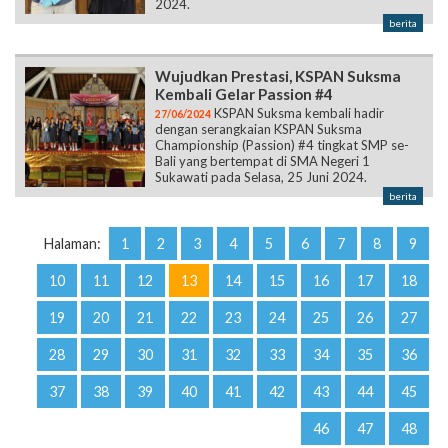
2024.
berita
Wujudkan Prestasi, KSPAN Suksma
Kembali Gelar Passion #4
KSPAN Suksma kembali hadir
27/06/2024
dengan serangkaian KSPAN Suksma
Championship (Passion) #4 tingkat SMP se-
Bali yang bertempat di SMA Negeri 1
Sukawati pada Selasa, 25 Juni 2024.
berita
Halaman:
1
2
3
4
5
6
7
8
9
10
11
12
13
14
15
16
17
18
19
20
21
22
23
24
25
26
27
28
29
30
31
32
33
34
35
36
37
38
39
40
41
42
43
44
45
46
47
48