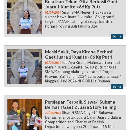
Bulatkan Tekad, Gita Berhasil Gaet
Juara 1 Kumite +66 Kg Putri
Siswi SMA Negeri 1 Sukawati
02/07/2024
sukses bawa Juara 1 kumite +66 kg putri
tingkat SMA/K cabang olahraga karate di
Porjar Provinsi Bali tahun 2024.
berita
Meski Sakit, Dayu Kirana Berhasil
Gaet Juara 1 Kumite -66 Kg Putri
Ida Ayu Kirana Maheswari berhasil
02/07/2024
meraih Juara 1 kumite -66 kg putri tingkat
SMA/K cabang olahraga karate di Porjar
Provinsi Bali Tahun 2024 yang pada tanggal 4
hingga 6 Juni 2024 di GOR Lila Bhuana.
berita
Persiapan Terbaik, Siswa/i Suksma
Berhasil Gaet 2 Juara Story Telling
Siswa/i SMA Negeri 1 Sukawati
27/06/2024
berhasil mencetak Juara 1 dan Juara 3 dalam
Competition and Charity of English
Department Udayana 2024 pada 15 Mei