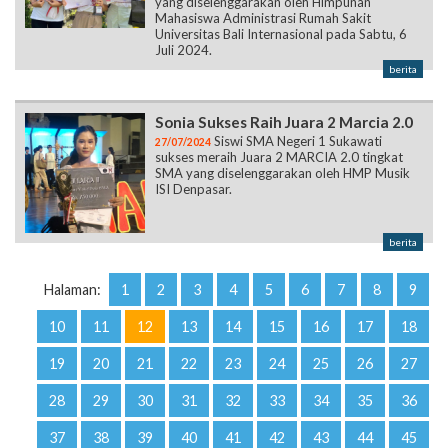
yang diselenggarakan oleh Himpunan
Mahasiswa Administrasi Rumah Sakit
Universitas Bali Internasional pada Sabtu, 6
Juli 2024.
berita
Sonia Sukses Raih Juara 2 Marcia 2.0
Siswi SMA Negeri 1 Sukawati
27/07/2024
sukses meraih Juara 2 MARCIA 2.0 tingkat
SMA yang diselenggarakan oleh HMP Musik
ISI Denpasar.
berita
Halaman:
1
2
3
4
5
6
7
8
9
10
11
12
13
14
15
16
17
18
19
20
21
22
23
24
25
26
27
28
29
30
31
32
33
34
35
36
37
38
39
40
41
42
43
44
45