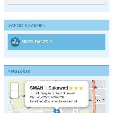
DAPODIKDASMEN
PROFIL DAPODIK
Peta Lokasi
×
+
SMAN 1 Sukawati
Jl. Lettu Wayan Sutha II Sukawati
−
Phone: +62-361-299628
Email: info@sma1-sukawati.sch.id