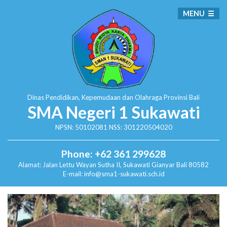
MENU
Dinas Pendidikan, Kepemudaan dan Olahraga
Provinsi Bali
SMA Negeri 1 Sukawati
NPSN: 50102081 NSS: 301220504020
Phone: +62 361 299628
Alamat:
Jalan Lettu Wayan Sutha II, Sukawati
Gianyar Bali 80582
E-mail: info@sma1-sukawati.sch.id