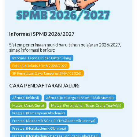
Informasi SPMB 2026/2027
Sistem penerimaan murid baru tahun pelajaran 2026/2027,
simak informasi berikut:
Informasi Lapor Diri dan Daftar Ulang
Petunjuk Teknis SPMB 2026/2027
SK Penetapan Daya Tampung (SMA/K 2026)
CARA PENDAFTARAN JALUR:
Afirmasi (Inklusi)
Afirmasi (Keluarga Ekonomi Tidak Mampu)
Mutasi (Anak Guru)
Mutasi (Perpindahan Tugas Orang Tua/Wali)
Prestasi (Kemampuan Akademik)
Prestasi (Akademik Sains, RisTek/Akademik Lainnya)
Prestasi (Nonakademik Olahraga)
Prestasi (Nonakademik Bahasa, Seni, dan Budaya Bali)