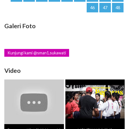
46
47
48
Galeri Foto
Kunjungi kami @sman1.sukawati
Video