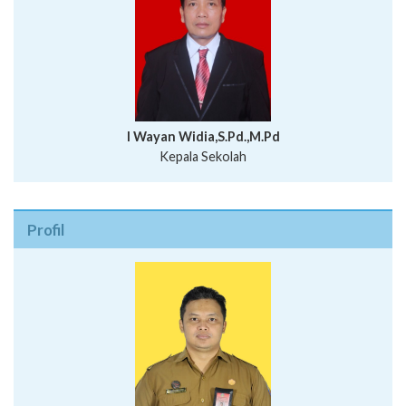
I Wayan Widia,S.Pd.,M.Pd
Kepala Sekolah
Profil