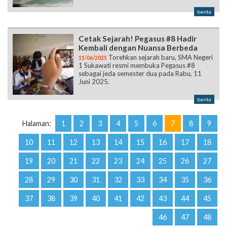
berita
Cetak Sejarah! Pegasus #8 Hadir
Kembali dengan Nuansa Berbeda
Torehkan sejarah baru, SMA Negeri
11/06/2025
1 Sukawati resmi membuka Pegasus #8
sebagai jeda semester dua pada Rabu, 11
Juni 2025.
berita
Halaman:
1
2
3
4
5
6
7
8
9
10
11
12
13
14
15
16
17
18
19
20
21
22
23
24
25
26
27
28
29
30
31
32
33
34
35
36
37
38
39
40
41
42
43
44
45
46
47
48