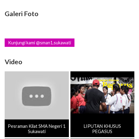
Galeri Foto
Kunjungi kami @sman1.sukawati
Video
Pesraman Kilat SMA Negeri 1
LIPUTAN KHUSUS
Sukawati
PEGASUS