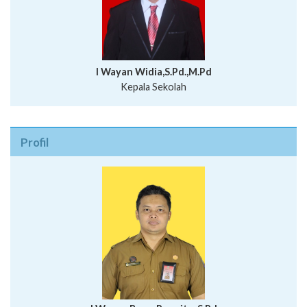
I Wayan Widia,S.Pd.,M.Pd
Kepala Sekolah
Profil