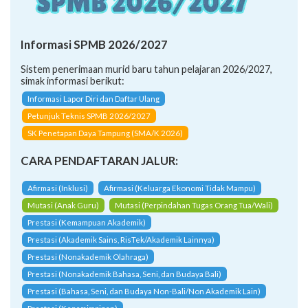
Informasi SPMB 2026/2027
Sistem penerimaan murid baru tahun pelajaran 2026/2027,
simak informasi berikut:
Informasi Lapor Diri dan Daftar Ulang
Petunjuk Teknis SPMB 2026/2027
SK Penetapan Daya Tampung (SMA/K 2026)
CARA PENDAFTARAN JALUR:
Afirmasi (Inklusi)
Afirmasi (Keluarga Ekonomi Tidak Mampu)
Mutasi (Anak Guru)
Mutasi (Perpindahan Tugas Orang Tua/Wali)
Prestasi (Kemampuan Akademik)
Prestasi (Akademik Sains, RisTek/Akademik Lainnya)
Prestasi (Nonakademik Olahraga)
Prestasi (Nonakademik Bahasa, Seni, dan Budaya Bali)
Prestasi (Bahasa, Seni, dan Budaya Non-Bali/Non Akademik Lain)