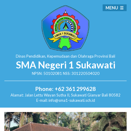
MENU
Dinas Pendidikan, Kepemudaan dan Olahraga
Provinsi Bali
SMA Negeri 1 Sukawati
NPSN: 50102081 NSS: 301220504020
Phone: +62 361 299628
Alamat:
Jalan Lettu Wayan Sutha II, Sukawati
Gianyar Bali 80582
E-mail: info@sma1-sukawati.sch.id