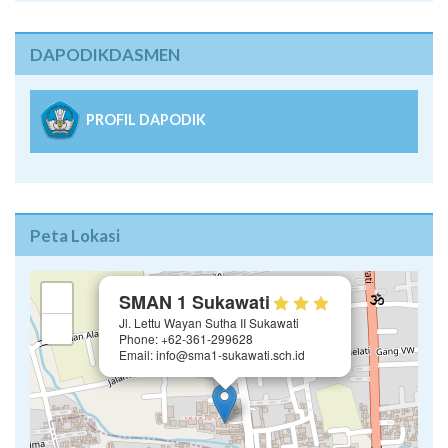
DAPODIKDASMEN
PROFIL DAPODIK
Peta Lokasi
×
+
SMAN 1 Sukawati
Jl. Lettu Wayan Sutha II Sukawati
−
Phone: +62-361-299628
Email: info@sma1-sukawati.sch.id