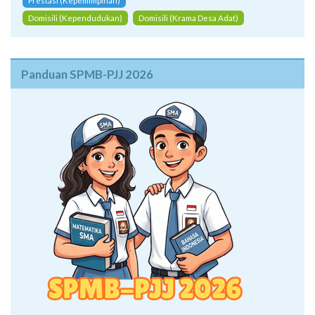
Prestasi (Kepemimpinan)
Domisili (Kependudukan)
Domisili (Krama Desa Adat)
Panduan SPMB-PJJ 2026