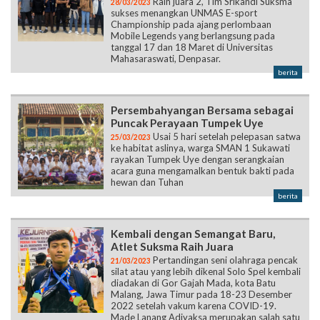
Raih juara 2, Tim Srikandi Suksma
28/03/2023
sukses menangkan UNMAS E-sport
Championship pada ajang perlombaan
Mobile Legends yang berlangsung pada
tanggal 17 dan 18 Maret di Universitas
Mahasaraswati, Denpasar.
berita
Persembahyangan Bersama sebagai
Puncak Perayaan Tumpek Uye
Usai 5 hari setelah pelepasan satwa
25/03/2023
ke habitat aslinya, warga SMAN 1 Sukawati
rayakan Tumpek Uye dengan serangkaian
acara guna mengamalkan bentuk bakti pada
hewan dan Tuhan
berita
Kembali dengan Semangat Baru,
Atlet Suksma Raih Juara
Pertandingan seni olahraga pencak
21/03/2023
silat atau yang lebih dikenal Solo Spel kembali
diadakan di Gor Gajah Mada, kota Batu
Malang, Jawa Timur pada 18-23 Desember
2022 setelah vakum karena COVID-19.
Made Lanang Adiyaksa merupakan salah satu