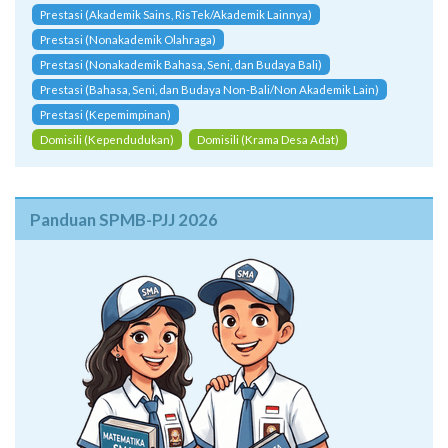
Prestasi (Akademik Sains, RisTek/Akademik Lainnya)
Prestasi (Nonakademik Olahraga)
Prestasi (Nonakademik Bahasa, Seni, dan Budaya Bali)
Prestasi (Bahasa, Seni, dan Budaya Non-Bali/Non Akademik Lain)
Prestasi (Kepemimpinan)
Domisili (Kependudukan)
Domisili (Krama Desa Adat)
Panduan SPMB-PJJ 2026