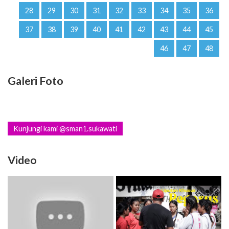
28
29
30
31
32
33
34
35
36
37
38
39
40
41
42
43
44
45
46
47
48
Galeri Foto
Kunjungi kami @sman1.sukawati
Video