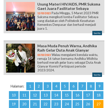
Usung Materi HIV/AIDS, PMR Suksma
Gaet Juara Fasilitator Sebaya
Pada Minggu, 5 Maret 2023 PMR
12/03/2023
Suksma mengikuti lomba Fasilitator Sebaya
yang diadakan oleh Politeknik Kesehatan
Kemenkes Denpasar dan berhasil menjadi
juara 1.
berita
Masa Muda Penuh Warna, Andhika
Raih Gelar Duta Anak Gianyar
Walau mengalami kendala waktu,
03/03/2023
remaja 16 tahun bernama Andhika Widhita
berhasil meraih gelar baru sebagai Duta Anak
Gianyar Komisi Partisipasi periode
2023/2024.
berita
Halaman:
1
2
3
4
5
6
7
8
9
10
11
12
13
14
15
16
17
18
19
20
21
22
23
24
25
26
27