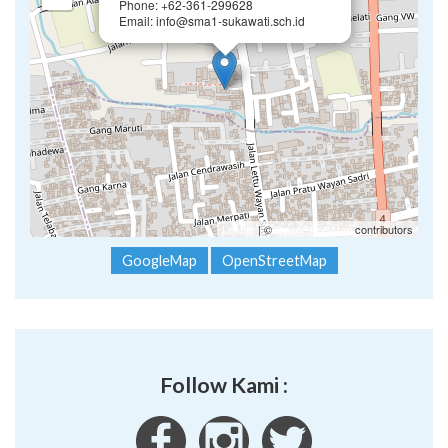
Phone: +62-361-299628
Email: info@sma1-sukawati.sch.id
Leaflet
| ©
OpenStreetMap
contributors
GoogleMap
OpenStreetMap
Follow Kami :