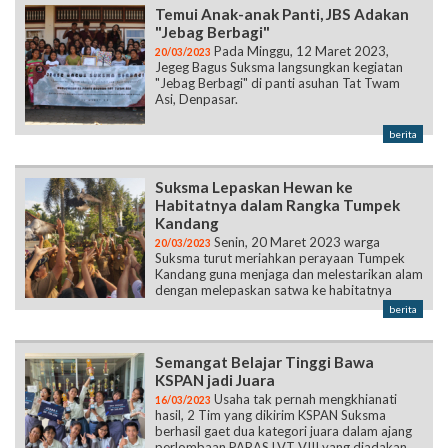
Temui Anak-anak Panti, JBS Adakan
"Jebag Berbagi"
Pada Minggu, 12 Maret 2023,
20/03/2023
Jegeg Bagus Suksma langsungkan kegiatan
"Jebag Berbagi" di panti asuhan Tat Twam
Asi, Denpasar.
berita
Suksma Lepaskan Hewan ke
Habitatnya dalam Rangka Tumpek
Kandang
Senin, 20 Maret 2023 warga
20/03/2023
Suksma turut meriahkan perayaan Tumpek
Kandang guna menjaga dan melestarikan alam
dengan melepaskan satwa ke habitatnya
berita
Semangat Belajar Tinggi Bawa
KSPAN jadi Juara
Usaha tak pernah mengkhianati
16/03/2023
hasil, 2 Tim yang dikirim KSPAN Suksma
berhasil gaet dua kategori juara dalam ajang
perlombaan PARAS LVT VIII yang diadakan