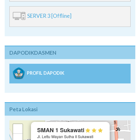
SERVER 3 [Offline]
DAPODIKDASMEN
PROFIL DAPODIK
Peta Lokasi
×
+
SMAN 1 Sukawati
Jl. Lettu Wayan Sutha II Sukawati
−