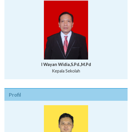
I Wayan Widia,S.Pd.,M.Pd
Kepala Sekolah
Profil