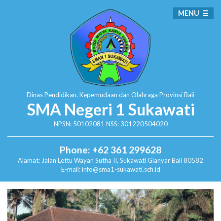
MENU
Dinas Pendidikan, Kepemudaan dan Olahraga
Provinsi Bali
SMA Negeri 1 Sukawati
NPSN: 50102081 NSS: 301220504020
Phone: +62 361 299628
Alamat:
Jalan Lettu Wayan Sutha II, Sukawati
Gianyar Bali 80582
E-mail: info@sma1-sukawati.sch.id