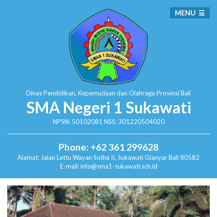
MENU
Dinas Pendidikan, Kepemudaan dan Olahraga
Provinsi Bali
SMA Negeri 1 Sukawati
NPSN: 50102081 NSS: 301220504020
Phone: +62 361 299628
Alamat:
Jalan Lettu Wayan Sutha II, Sukawati
Gianyar Bali 80582
E-mail: info@sma1-sukawati.sch.id