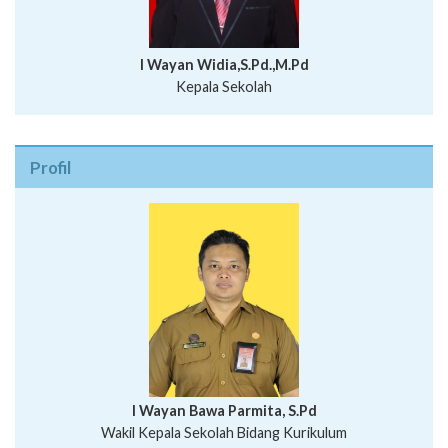
I Wayan Widia,S.Pd.,M.Pd
Kepala Sekolah
Profil
I Wayan Bawa Parmita, S.Pd
I Wayan Gede Aditya Pratita, S.Pd., M.Sn
Wakil Kepala Sekolah Bidang Kurikulum
Ni Wayan Nopi Sutantri, S.Pd.
Putu Suhartana, S.Pd.