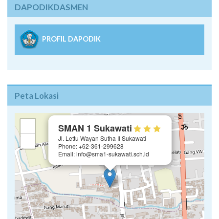
DAPODIKDASMEN
PROFIL DAPODIK
Peta Lokasi
×
+
SMAN 1 Sukawati
Jl. Lettu Wayan Sutha II Sukawati
−
Phone: +62-361-299628
Email: info@sma1-sukawati.sch.id