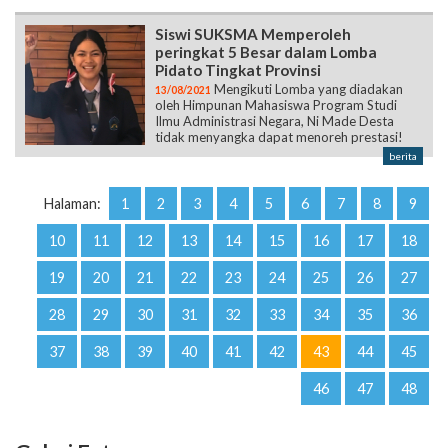
Siswi SUKSMA Memperoleh
peringkat 5 Besar dalam Lomba
Pidato Tingkat Provinsi
Mengikuti Lomba yang diadakan
13/08/2021
oleh Himpunan Mahasiswa Program Studi
Ilmu Administrasi Negara, Ni Made Desta
tidak menyangka dapat menoreh prestasi!
berita
Halaman:
1
2
3
4
5
6
7
8
9
10
11
12
13
14
15
16
17
18
19
20
21
22
23
24
25
26
27
28
29
30
31
32
33
34
35
36
37
38
39
40
41
42
43
44
45
46
47
48