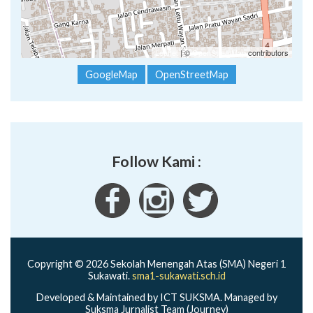
Leaflet
| ©
OpenStreetMap
contributors
GoogleMap
OpenStreetMap
Follow Kami :
Copyright © 2026 Sekolah Menengah Atas (SMA) Negeri 1
Sukawati.
sma1-sukawati.sch.id
Developed & Maintained by ICT SUKSMA. Managed by
Suksma Jurnalist Team (Journey)