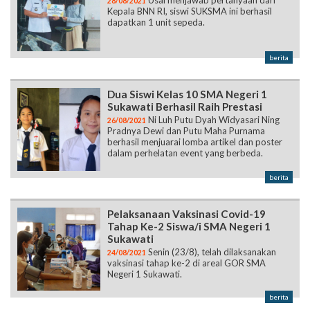
Usai menjawab pertanyaan dari
28/08/2021
Kepala BNN RI, siswi SUKSMA ini berhasil
dapatkan 1 unit sepeda.
berita
Dua Siswi Kelas 10 SMA Negeri 1
Sukawati Berhasil Raih Prestasi
Ni Luh Putu Dyah Widyasari Ning
26/08/2021
Pradnya Dewi dan Putu Maha Purnama
berhasil menjuarai lomba artikel dan poster
dalam perhelatan event yang berbeda.
berita
Pelaksanaan Vaksinasi Covid-19
Tahap Ke-2 Siswa/i SMA Negeri 1
Sukawati
Senin (23/8), telah dilaksanakan
24/08/2021
vaksinasi tahap ke-2 di areal GOR SMA
Negeri 1 Sukawati.
berita