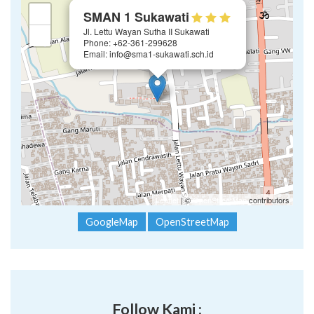
×
+
SMAN 1 Sukawati
Jl. Lettu Wayan Sutha II Sukawati
−
Phone: +62-361-299628
Email: info@sma1-sukawati.sch.id
Leaflet
| ©
OpenStreetMap
contributors
GoogleMap
OpenStreetMap
Follow Kami :