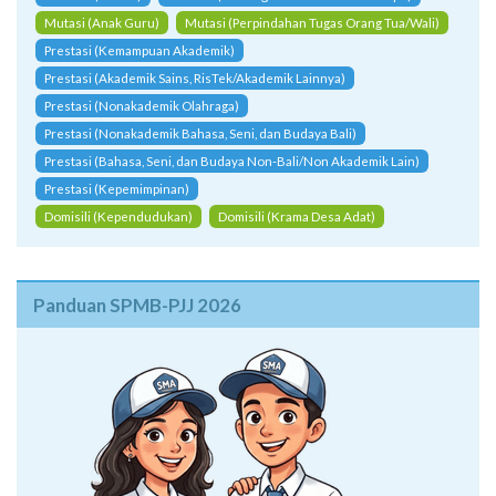
Mutasi (Anak Guru)
Mutasi (Perpindahan Tugas Orang Tua/Wali)
Prestasi (Kemampuan Akademik)
Prestasi (Akademik Sains, RisTek/Akademik Lainnya)
Prestasi (Nonakademik Olahraga)
Prestasi (Nonakademik Bahasa, Seni, dan Budaya Bali)
Prestasi (Bahasa, Seni, dan Budaya Non-Bali/Non Akademik Lain)
Prestasi (Kepemimpinan)
Domisili (Kependudukan)
Domisili (Krama Desa Adat)
Panduan SPMB-PJJ 2026