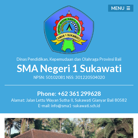
MENU
Dinas Pendidikan, Kepemudaan dan Olahraga
Provinsi Bali
SMA Negeri 1 Sukawati
NPSN: 50102081 NSS: 301220504020
Phone: +62 361 299628
Alamat:
Jalan Lettu Wayan Sutha II, Sukawati
Gianyar Bali 80582
E-mail: info@sma1-sukawati.sch.id