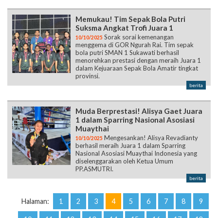
Memukau! Tim Sepak Bola Putri
Suksma Angkat Trofi Juara 1
Sorak sorai kemenangan
10/10/2025
menggema di GOR Ngurah Rai. Tim sepak
bola putri SMAN 1 Sukawati berhasil
menorehkan prestasi dengan meraih Juara 1
dalam Kejuaraan Sepak Bola Amatir tingkat
provinsi.
berita
Muda Berprestasi! Alisya Gaet Juara
1 dalam Sparring Nasional Asosiasi
Muaythai
Mengesankan! Alisya Revadianty
10/10/2025
berhasil meraih Juara 1 dalam Sparring
Nasional Asosiasi Muaythai Indonesia yang
diselenggarakan oleh Ketua Umum
PP.ASMUTRI.
berita
Halaman:
1
2
3
4
5
6
7
8
9