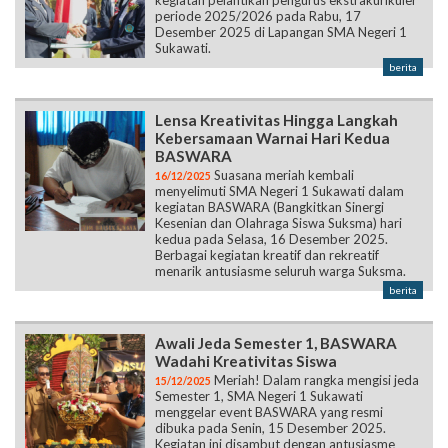
kegiatan pelantikan pengurus ekstrakurikuler
periode 2025/2026 pada Rabu, 17
Desember 2025 di Lapangan SMA Negeri 1
Sukawati.
berita
Lensa Kreativitas Hingga Langkah
Kebersamaan Warnai Hari Kedua
BASWARA
Suasana meriah kembali
16/12/2025
menyelimuti SMA Negeri 1 Sukawati dalam
kegiatan BASWARA (Bangkitkan Sinergi
Kesenian dan Olahraga Siswa Suksma) hari
kedua pada Selasa, 16 Desember 2025.
Berbagai kegiatan kreatif dan rekreatif
menarik antusiasme seluruh warga Suksma.
berita
Awali Jeda Semester 1, BASWARA
Wadahi Kreativitas Siswa
Meriah! Dalam rangka mengisi jeda
15/12/2025
Semester 1, SMA Negeri 1 Sukawati
menggelar event BASWARA yang resmi
dibuka pada Senin, 15 Desember 2025.
Kegiatan ini disambut dengan antusiasme