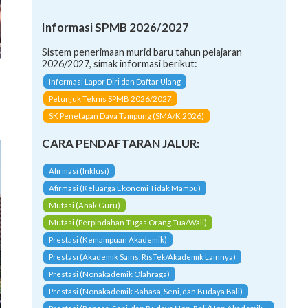
Informasi SPMB 2026/2027
Sistem penerimaan murid baru tahun pelajaran
2026/2027, simak informasi berikut:
Informasi Lapor Diri dan Daftar Ulang
Petunjuk Teknis SPMB 2026/2027
SK Penetapan Daya Tampung (SMA/K 2026)
CARA PENDAFTARAN JALUR:
Afirmasi (Inklusi)
Afirmasi (Keluarga Ekonomi Tidak Mampu)
Mutasi (Anak Guru)
Mutasi (Perpindahan Tugas Orang Tua/Wali)
Prestasi (Kemampuan Akademik)
Prestasi (Akademik Sains, RisTek/Akademik Lainnya)
Prestasi (Nonakademik Olahraga)
Prestasi (Nonakademik Bahasa, Seni, dan Budaya Bali)