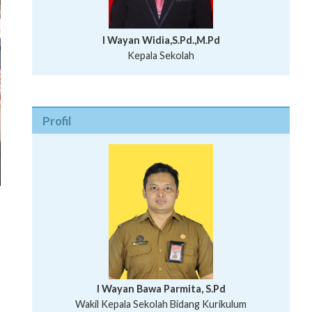
I Wayan Widia,S.Pd.,M.Pd
Kepala Sekolah
Profil
n
I Wayan Bawa Parmita, S.Pd
I Wayan Gede Aditya Pratita, S.Pd., M.Sn
Wakil Kepala Sekolah Bidang Kurikulum
Ni Wayan Nopi Sutantri, S.Pd.
Putu Suhartana, S.Pd.
Wakil Kepala Sekolah Bidang Kesiswaan