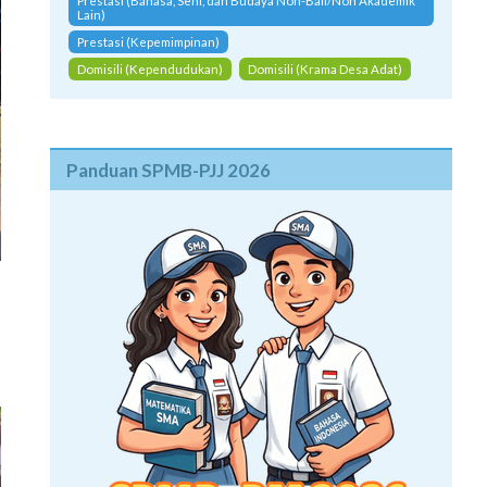
Prestasi (Bahasa, Seni, dan Budaya Non-Bali/Non Akademik
Lain)
Prestasi (Kepemimpinan)
Domisili (Kependudukan)
Domisili (Krama Desa Adat)
Panduan SPMB-PJJ 2026