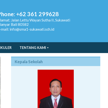
Phone: +62 361 299628
lamat:
Jalan Lettu Wayan Sutha II, Sukawati
ianyar Bali 80582
-mail: info@sma1-sukawati.sch.id
IKULER
TENTANG KAMI
Kepala Sekolah