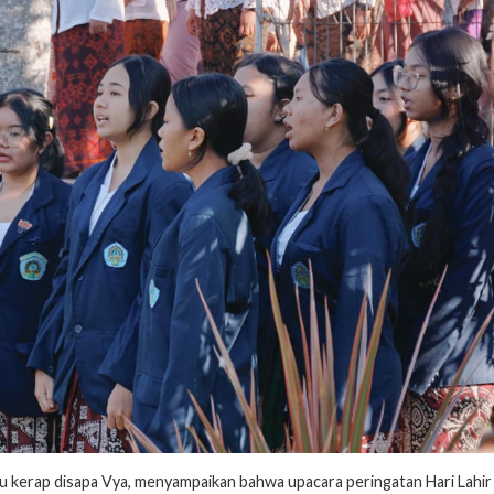
tau kerap disapa Vya, menyampaikan bahwa upacara peringatan Hari Lahir