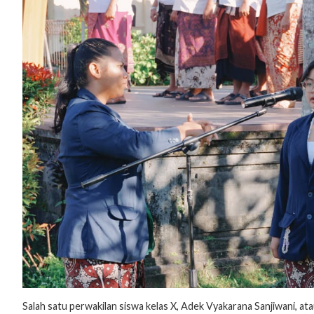
Salah satu perwakilan siswa kelas X, Adek Vyakarana Sanjiwani, a