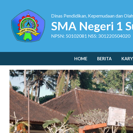
Dinas Pendidikan, Kepemudaan dan Ola
SMA Negeri 1 S
NPSN: 50102081 NSS: 301220504020
HOME
BERITA
KARY