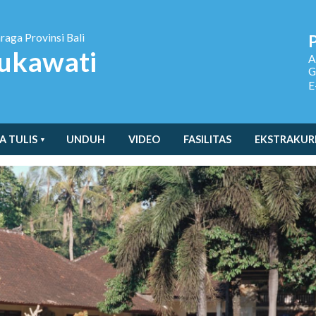
hraga
Provinsi Bali
ukawati
A
G
E
A TULIS
UNDUH
VIDEO
FASILITAS
EKSTRAKUR