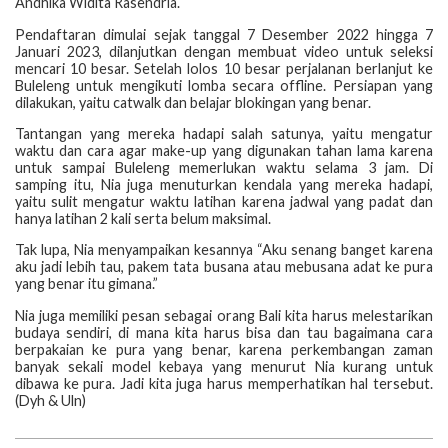
Andhika Widita Rasendria.
Pendaftaran dimulai sejak tanggal 7 Desember 2022 hingga 7
Januari 2023, dilanjutkan dengan membuat video untuk seleksi
mencari 10 besar. Setelah lolos 10 besar perjalanan berlanjut ke
Buleleng untuk mengikuti lomba secara offline. Persiapan yang
dilakukan, yaitu catwalk dan belajar blokingan yang benar.
Tantangan yang mereka hadapi salah satunya, yaitu mengatur
waktu dan cara agar make-up yang digunakan tahan lama karena
untuk sampai Buleleng memerlukan waktu selama 3 jam. Di
samping itu, Nia juga menuturkan kendala yang mereka hadapi,
yaitu sulit mengatur waktu latihan karena jadwal yang padat dan
hanya latihan 2 kali serta belum maksimal.
Tak lupa, Nia menyampaikan kesannya “Aku senang banget karena
aku jadi lebih tau, pakem tata busana atau mebusana adat ke pura
yang benar itu gimana.”
Nia juga memiliki pesan sebagai orang Bali kita harus melestarikan
budaya sendiri, di mana kita harus bisa dan tau bagaimana cara
berpakaian ke pura yang benar, karena perkembangan zaman
banyak sekali model kebaya yang menurut Nia kurang untuk
dibawa ke pura. Jadi kita juga harus memperhatikan hal tersebut.
(Dyh & Uln)