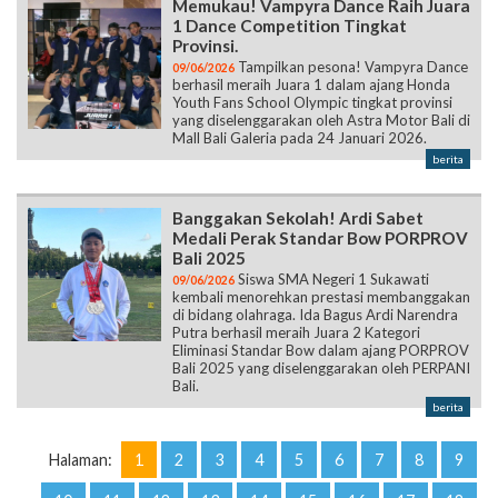
Memukau! Vampyra Dance Raih Juara
1 Dance Competition Tingkat
Provinsi.
Tampilkan pesona! Vampyra Dance
09/06/2026
berhasil meraih Juara 1 dalam ajang Honda
Youth Fans School Olympic tingkat provinsi
yang diselenggarakan oleh Astra Motor Bali di
Mall Bali Galeria pada 24 Januari 2026.
berita
Banggakan Sekolah! Ardi Sabet
Medali Perak Standar Bow PORPROV
Bali 2025
Siswa SMA Negeri 1 Sukawati
09/06/2026
kembali menorehkan prestasi membanggakan
di bidang olahraga. Ida Bagus Ardi Narendra
Putra berhasil meraih Juara 2 Kategori
Eliminasi Standar Bow dalam ajang PORPROV
Bali 2025 yang diselenggarakan oleh PERPANI
Bali.
berita
Halaman:
1
2
3
4
5
6
7
8
9