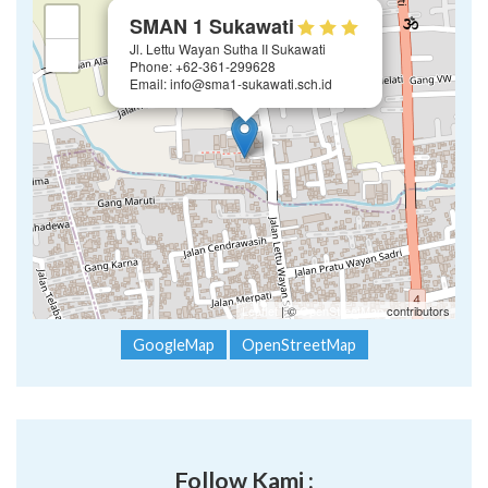
×
+
SMAN 1 Sukawati
Jl. Lettu Wayan Sutha II Sukawati
−
Phone: +62-361-299628
Email: info@sma1-sukawati.sch.id
Leaflet
| ©
OpenStreetMap
contributors
GoogleMap
OpenStreetMap
Follow Kami :