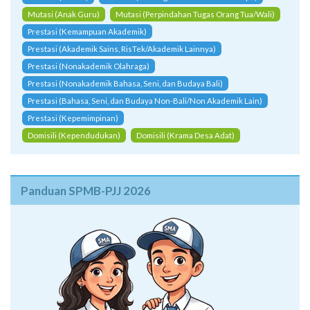
Mutasi (Anak Guru)
Mutasi (Perpindahan Tugas Orang Tua/Wali)
Prestasi (Kemampuan Akademik)
Prestasi (Akademik Sains, RisTek/Akademik Lainnya)
Prestasi (Nonakademik Olahraga)
Prestasi (Nonakademik Bahasa, Seni, dan Budaya Bali)
Prestasi (Bahasa, Seni, dan Budaya Non-Bali/Non Akademik Lain)
Prestasi (Kepemimpinan)
Domisili (Kependudukan)
Domisili (Krama Desa Adat)
Panduan SPMB-PJJ 2026