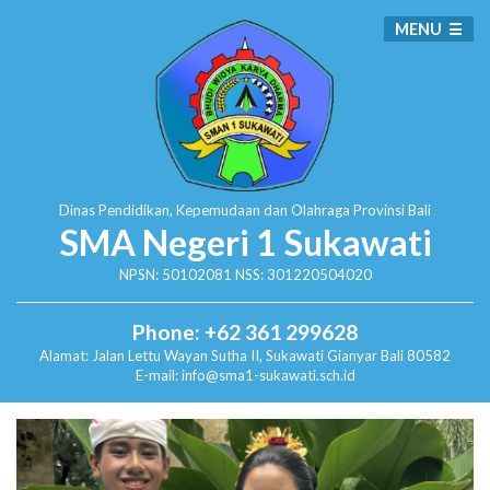
MENU
Dinas Pendidikan, Kepemudaan dan Olahraga
Provinsi Bali
SMA Negeri 1 Sukawati
NPSN: 50102081 NSS: 301220504020
Phone: +62 361 299628
Alamat:
Jalan Lettu Wayan Sutha II, Sukawati
Gianyar Bali 80582
E-mail: info@sma1-sukawati.sch.id