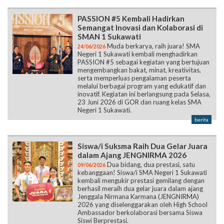
PASSION #5 Kembali Hadirkan
Semangat Inovasi dan Kolaborasi di
SMAN 1 Sukawati
Muda berkarya, raih juara! SMA
24/06/2026
Negeri 1 Sukawati kembali menghadirkan
PASSION #5 sebagai kegiatan yang bertujuan
mengembangkan bakat, minat, kreativitas,
serta memperluas pengalaman peserta
melalui berbagai program yang edukatif dan
inovatif. Kegiatan ini berlangsung pada Selasa,
23 Juni 2026 di GOR dan ruang kelas SMA
Negeri 1 Sukawati.
berita
Siswa/i Suksma Raih Dua Gelar Juara
dalam Ajang JENGNIRMA 2026
Dua bidang, dua prestasi, satu
09/06/2026
kebanggaan! Siswa/i SMA Negeri 1 Sukawati
kembali mengukir prestasi gemilang dengan
berhasil meraih dua gelar juara dalam ajang
Jenggala Nirmana Karmana (JENGNIRMA)
2026 yang diselenggarakan oleh High School
Ambassador berkolaborasi bersama Siswa
Siswi Berprestasi.