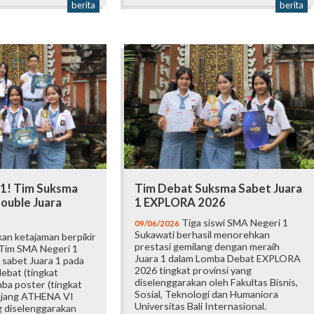
berita
berita
 1! Tim Suksma
Tim Debat Suksma Sabet Juara
ouble Juara
1 EXPLORA 2026
Tiga siswi SMA Negeri 1
09/06/2026
Sukawati berhasil menorehkan
an ketajaman berpikir
prestasi gemilang dengan meraih
 Tim SMA Negeri 1
Juara 1 dalam Lomba Debat EXPLORA
 sabet Juara 1 pada
2026 tingkat provinsi yang
ebat (tingkat
diselenggarakan oleh Fakultas Bisnis,
mba poster (tingkat
Sosial, Teknologi dan Humaniora
 ajang ATHENA VI
Universitas Bali Internasional.
 diselenggarakan