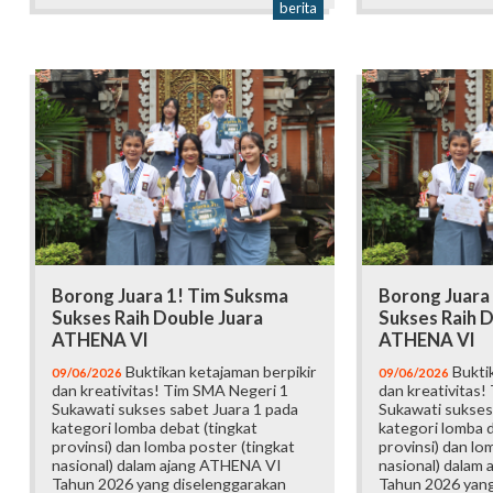
berita
Borong Juara 1! Tim Suksma
Borong Juara
Sukses Raih Double Juara
Sukses Raih D
ATHENA VI
ATHENA VI
Buktikan ketajaman berpikir
Buktik
09/06/2026
09/06/2026
dan kreativitas! Tim SMA Negeri 1
dan kreativitas!
Sukawati sukses sabet Juara 1 pada
Sukawati sukses
kategori lomba debat (tingkat
kategori lomba d
provinsi) dan lomba poster (tingkat
provinsi) dan lo
nasional) dalam ajang ATHENA VI
nasional) dalam
Tahun 2026 yang diselenggarakan
Tahun 2026 yang