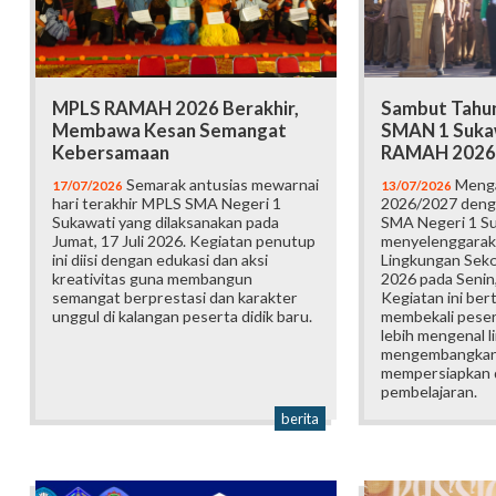
MPLS RAMAH 2026 Berakhir,
Sambut Tahun
Membawa Kesan Semangat
SMAN 1 Suka
Kebersamaan
RAMAH 2026
Semarak antusias mewarnai
Menga
17/07/2026
13/07/2026
hari terakhir MPLS SMA Negeri 1
2026/2027 deng
Sukawati yang dilaksanakan pada
SMA Negeri 1 S
Jumat, 17 Juli 2026. Kegiatan penutup
menyelenggarak
ini diisi dengan edukasi dan aksi
Lingkungan Sek
kreativitas guna membangun
2026 pada Senin,
semangat berprestasi dan karakter
Kegiatan ini ber
unggul di kalangan peserta didik baru.
membekali pesert
lebih mengenal l
mengembangkan p
mempersiapkan d
pembelajaran.
berita