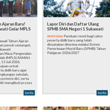
 Ajaran Baru!
Lapor Diri dan Daftar Ulang
wati Gelar MPLS
SPMB SMA Negeri 1 Sukawati
Panduan resmi bagi calon
09/07/2026
peserta didik baru yang telah
wali Tahun Ajaran
dinyatakan diterima melalui Sistem
an penuh semangat,
Penerimaan Murid Baru (SPMB) Tahun
ukawati
Pelajaran 2026/2027
an Masa Pengenalan
olah (MPLS) RAMAH
 13 Juli 2026.
tujuan untuk
a didik baru agar
ingkungan sekolah,
otensi diri, serta
iri mengikuti proses
berita
berita