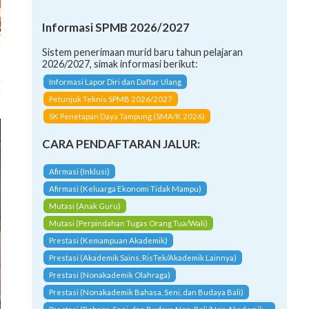
Informasi SPMB 2026/2027
a
Sistem penerimaan murid baru tahun pelajaran
2
2026/2027, simak informasi berikut:
n
Informasi Lapor Diri dan Daftar Ulang
a
Petunjuk Teknis SPMB 2026/2027
SK Penetapan Daya Tampung (SMA/K 2026)
CARA PENDAFTARAN JALUR:
Afirmasi (Inklusi)
Afirmasi (Keluarga Ekonomi Tidak Mampu)
Mutasi (Anak Guru)
Mutasi (Perpindahan Tugas Orang Tua/Wali)
Prestasi (Kemampuan Akademik)
Prestasi (Akademik Sains, RisTek/Akademik Lainnya)
Prestasi (Nonakademik Olahraga)
Prestasi (Nonakademik Bahasa, Seni, dan Budaya Bali)