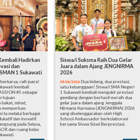
embali Hadirkan
Siswa/i Suksma Raih Dua Gelar
vasi dan
Juara dalam Ajang JENGNIRMA
i SMAN 1 Sukawati
2026
erkarya, raih juara!
Dua bidang, dua prestasi,
09/06/2026
kawati kembali
satu kebanggaan! Siswa/i SMA Negeri
ASSION #5 sebagai
1 Sukawati kembali mengukir prestasi
ertujuan
gemilang dengan berhasil meraih dua
bakat, minat,
gelar juara dalam ajang Jenggala
ta memperluas
Nirmana Karmana (JENGNIRMA) 2026
rta melalui berbagai
yang diselenggarakan oleh High
katif dan inovatif.
School Ambassador berkolaborasi
langsung pada Selasa,
bersama Siswa Siswi Berprestasi.
 GOR dan ruang kelas
kawati.