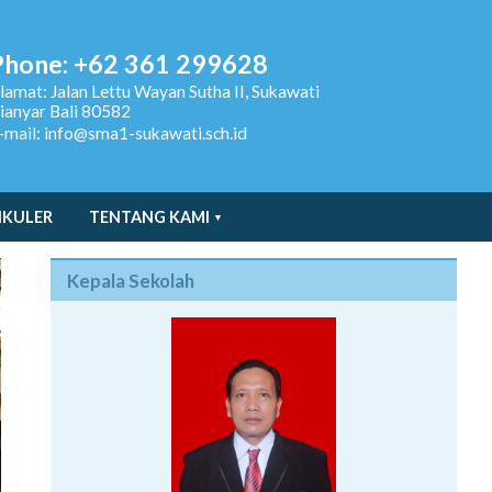
Phone: +62 361 299628
lamat:
Jalan Lettu Wayan Sutha II, Sukawati
ianyar Bali 80582
-mail: info@sma1-sukawati.sch.id
IKULER
TENTANG KAMI
Kepala Sekolah