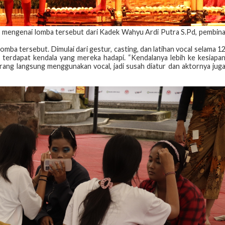
mengenai lomba tersebut dari Kadek Wahyu Ardi Putra S.Pd, pembin
mba tersebut. Dimulai dari gestur, casting, dan latihan vocal selama 1
tu, terdapat kendala yang mereka hadapi. “Kendalanya lebih ke kesiapa
rang langsung menggunakan vocal, jadi susah diatur dan aktornya jug