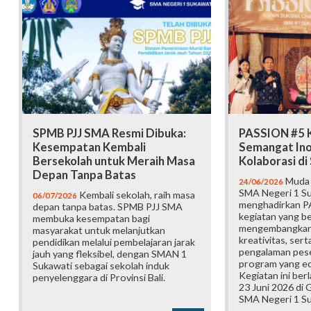
SPMB PJJ SMA Resmi Dibuka:
PASSION #5 K
Kesempatan Kembali
Semangat Ino
Bersekolah untuk Meraih Masa
Kolaborasi d
Depan Tanpa Batas
Muda b
24/06/2026
SMA Negeri 1 Su
Kembali sekolah, raih masa
06/07/2026
menghadirkan P
depan tanpa batas. SPMB PJJ SMA
kegiatan yang b
membuka kesempatan bagi
mengembangkan 
masyarakat untuk melanjutkan
kreativitas, ser
pendidikan melalui pembelajaran jarak
pengalaman pese
jauh yang fleksibel, dengan SMAN 1
program yang edu
Sukawati sebagai sekolah induk
Kegiatan ini ber
penyelenggara di Provinsi Bali.
23 Juni 2026 di
SMA Negeri 1 Su