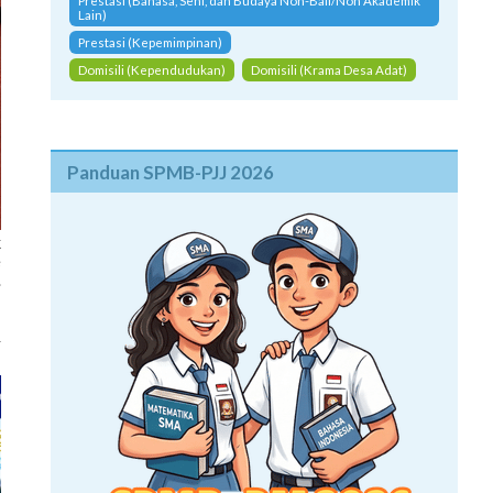
Prestasi (Bahasa, Seni, dan Budaya Non-Bali/Non Akademik
Lain)
Prestasi (Kepemimpinan)
Domisili (Kependudukan)
Domisili (Krama Desa Adat)
Panduan SPMB-PJJ 2026
k
e
.