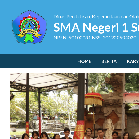
Dinas Pendidikan, Kepemudaan dan Ola
SMA Negeri 1 S
NPSN: 50102081 NSS: 301220504020
HOME
BERITA
KARY