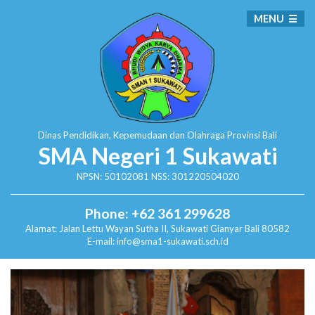
MENU
Dinas Pendidikan, Kepemudaan dan Olahraga
Provinsi Bali
SMA Negeri 1 Sukawati
NPSN: 50102081 NSS: 301220504020
Phone: +62 361 299628
Alamat:
Jalan Lettu Wayan Sutha II, Sukawati
Gianyar Bali 80582
E-mail: info@sma1-sukawati.sch.id