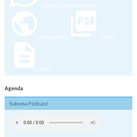
+62 878-8528-5958 (Ayumi)
Halaman Web
Pamflet
Juknis
Agenda
Suksma Podcast