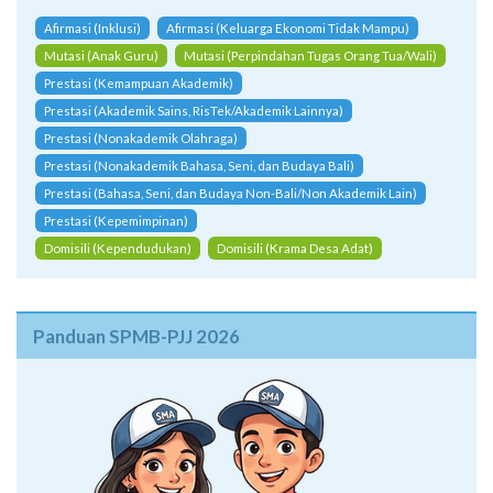
Afirmasi (Inklusi)
Afirmasi (Keluarga Ekonomi Tidak Mampu)
Mutasi (Anak Guru)
Mutasi (Perpindahan Tugas Orang Tua/Wali)
Prestasi (Kemampuan Akademik)
Prestasi (Akademik Sains, RisTek/Akademik Lainnya)
Prestasi (Nonakademik Olahraga)
Prestasi (Nonakademik Bahasa, Seni, dan Budaya Bali)
Prestasi (Bahasa, Seni, dan Budaya Non-Bali/Non Akademik Lain)
Prestasi (Kepemimpinan)
Domisili (Kependudukan)
Domisili (Krama Desa Adat)
Panduan SPMB-PJJ 2026