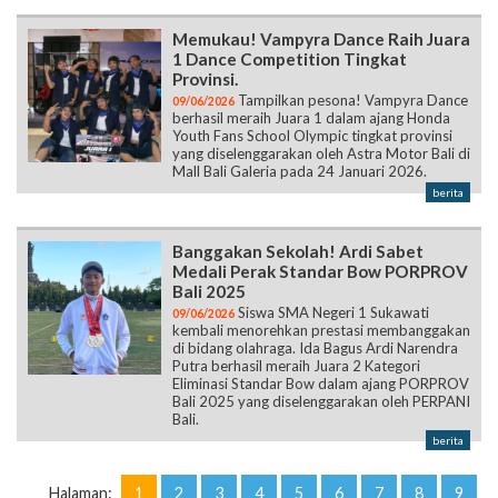
Memukau! Vampyra Dance Raih Juara
1 Dance Competition Tingkat
Provinsi.
Tampilkan pesona! Vampyra Dance
09/06/2026
berhasil meraih Juara 1 dalam ajang Honda
Youth Fans School Olympic tingkat provinsi
yang diselenggarakan oleh Astra Motor Bali di
Mall Bali Galeria pada 24 Januari 2026.
berita
Banggakan Sekolah! Ardi Sabet
Medali Perak Standar Bow PORPROV
Bali 2025
Siswa SMA Negeri 1 Sukawati
09/06/2026
kembali menorehkan prestasi membanggakan
di bidang olahraga. Ida Bagus Ardi Narendra
Putra berhasil meraih Juara 2 Kategori
Eliminasi Standar Bow dalam ajang PORPROV
Bali 2025 yang diselenggarakan oleh PERPANI
Bali.
berita
Halaman:
1
2
3
4
5
6
7
8
9