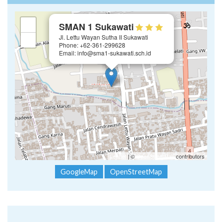
×
+
SMAN 1 Sukawati
Jl. Lettu Wayan Sutha II Sukawati
−
Phone: +62-361-299628
Email: info@sma1-sukawati.sch.id
Leaflet
| ©
OpenStreetMap
contributors
GoogleMap
OpenStreetMap