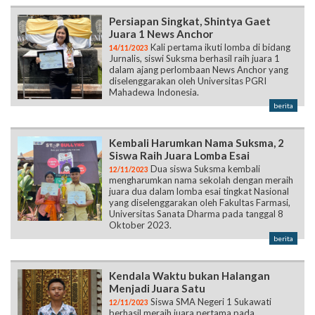
Persiapan Singkat, Shintya Gaet
Juara 1 News Anchor
Kali pertama ikuti lomba di bidang
14/11/2023
Jurnalis, siswi Suksma berhasil raih juara 1
dalam ajang perlombaan News Anchor yang
diselenggarakan oleh Universitas PGRI
Mahadewa Indonesia.
berita
Kembali Harumkan Nama Suksma, 2
Siswa Raih Juara Lomba Esai
Dua siswa Suksma kembali
12/11/2023
mengharumkan nama sekolah dengan meraih
juara dua dalam lomba esai tingkat Nasional
yang diselenggarakan oleh Fakultas Farmasi,
Universitas Sanata Dharma pada tanggal 8
Oktober 2023.
berita
Kendala Waktu bukan Halangan
Menjadi Juara Satu
Siswa SMA Negeri 1 Sukawati
12/11/2023
berhasil meraih juara pertama pada