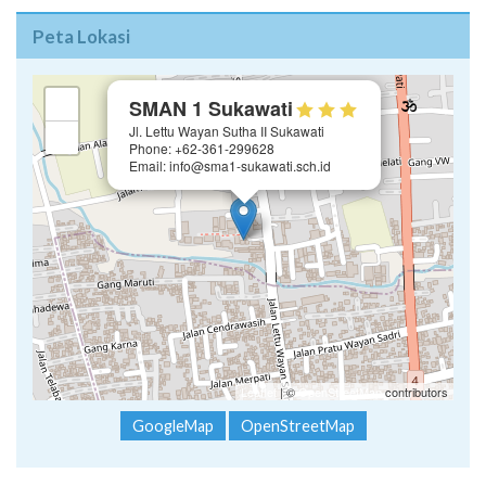
Peta Lokasi
×
+
SMAN 1 Sukawati
Jl. Lettu Wayan Sutha II Sukawati
−
Phone: +62-361-299628
Email: info@sma1-sukawati.sch.id
Leaflet
| ©
OpenStreetMap
contributors
GoogleMap
OpenStreetMap