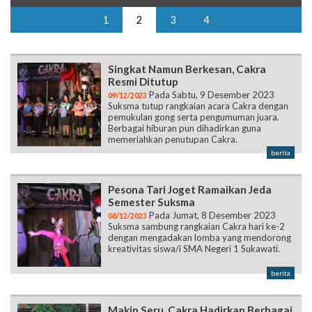
1
2
3
4
Singkat Namun Berkesan, Cakra
Resmi Ditutup
Pada Sabtu, 9 Desember 2023
09/12/2023
Suksma tutup rangkaian acara Cakra dengan
pemukulan gong serta pengumuman juara.
Berbagai hiburan pun dihadirkan guna
memeriahkan penutupan Cakra.
berita
Pesona Tari Joget Ramaikan Jeda
Semester Suksma
Pada Jumat, 8 Desember 2023
08/12/2023
Suksma sambung rangkaian Cakra hari ke-2
dengan mengadakan lomba yang mendorong
kreativitas siswa/i SMA Negeri 1 Sukawati.
berita
Makin Seru, Cakra Hadirkan Berbagai