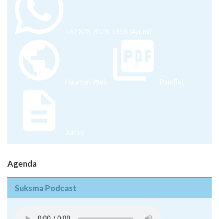
+62 878-8528-5958 (Ayumi)
Halaman Web
Pamflet
Juknis
Agenda
Suksma Podcast