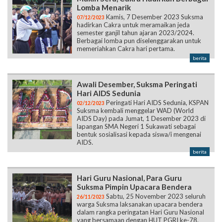
Lomba Menarik
Kamis, 7 Desember 2023 Suksma
07/12/2023
hadirkan Cakra untuk meramaikan jeda
semester ganjil tahun ajaran 2023/2024.
Berbagai lomba pun diselenggarakan untuk
memeriahkan Cakra hari pertama.
berita
Awali Desember, Suksma Peringati
Hari AIDS Sedunia
Peringati Hari AIDS Sedunia, KSPAN
02/12/2023
Suksma kembali menggelar WAD (World
AIDS Day) pada Jumat, 1 Desember 2023 di
lapangan SMA Negeri 1 Sukawati sebagai
bentuk sosialisasi kepada siswa/i mengenai
AIDS.
berita
Hari Guru Nasional, Para Guru
Suksma Pimpin Upacara Bendera
Sabtu, 25 November 2023 seluruh
26/11/2023
warga Suksma laksanakan upacara bendera
dalam rangka peringatan Hari Guru Nasional
yang bersamaan dengan HUT PGRI ke-78.