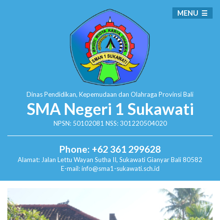
MENU
Dinas Pendidikan, Kepemudaan dan Olahraga
Provinsi Bali
SMA Negeri 1 Sukawati
NPSN: 50102081 NSS: 301220504020
Phone: +62 361 299628
Alamat:
Jalan Lettu Wayan Sutha II, Sukawati
Gianyar Bali 80582
E-mail: info@sma1-sukawati.sch.id