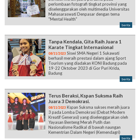
perlombaan fotografi tingkat provinsi yang
diselenggarakan oleh multimedia Universitas
Mahasaraswati Denpasar dengan tema
"Mental Health"
berita
Tanpa Kendala, Gita Raih Juara 1
Karate Tingkat Internasional
Siswi SMA Negeri 1 Sukawati
08/11/2023
berhasil meraih prestasi dalam ajang Sport
Tourism yang diadakan KONI Badung pada
19-22 Oktober 2023 di Gor Puri Krida,
Badung
berita
Terus Beraksi, Kspan Suksma Raih
Juara 3 Demokrasi.
Kspan Suksma sukses meraih juara
08/11/2023
3 pada Lomba Demokrasi (Debat Modern
Kreatif Generasi) yang diselenggarakan oleh
Yayasan Benteng Merah Putih dan
Nasionalisme Radikal di bawah naungan
Kementrian Dalam Negeri (Kemendagri)
berita