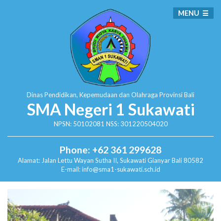
MENU
Dinas Pendidikan, Kepemudaan dan Olahraga
Provinsi Bali
SMA Negeri 1 Sukawati
NPSN: 50102081 NSS: 301220504020
Phone: +62 361 299628
Alamat:
Jalan Lettu Wayan Sutha II, Sukawati
Gianyar Bali 80582
E-mail: info@sma1-sukawati.sch.id