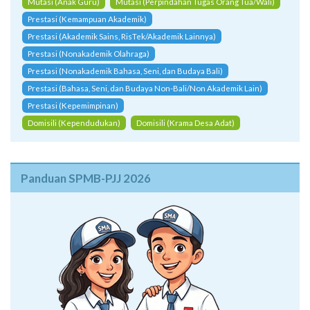
Mutasi (Anak Guru)
Mutasi (Perpindahan Tugas Orang Tua/Wali)
Prestasi (Kemampuan Akademik)
Prestasi (Akademik Sains, RisTek/Akademik Lainnya)
Prestasi (Nonakademik Olahraga)
Prestasi (Nonakademik Bahasa, Seni, dan Budaya Bali)
Prestasi (Bahasa, Seni, dan Budaya Non-Bali/Non Akademik Lain)
Prestasi (Kepemimpinan)
Domisili (Kependudukan)
Domisili (Krama Desa Adat)
Panduan SPMB-PJJ 2026