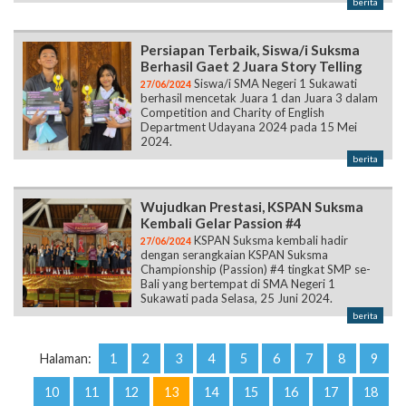
berita
Persiapan Terbaik, Siswa/i Suksma
Berhasil Gaet 2 Juara Story Telling
Siswa/i SMA Negeri 1 Sukawati
27/06/2024
berhasil mencetak Juara 1 dan Juara 3 dalam
Competition and Charity of English
Department Udayana 2024 pada 15 Mei
2024.
berita
Wujudkan Prestasi, KSPAN Suksma
Kembali Gelar Passion #4
KSPAN Suksma kembali hadir
27/06/2024
dengan serangkaian KSPAN Suksma
Championship (Passion) #4 tingkat SMP se-
Bali yang bertempat di SMA Negeri 1
Sukawati pada Selasa, 25 Juni 2024.
berita
Halaman:
1
2
3
4
5
6
7
8
9
10
11
12
13
14
15
16
17
18