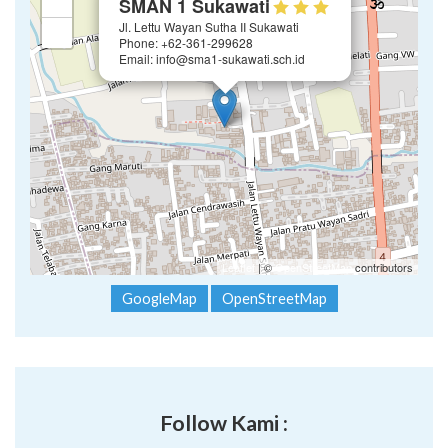
+
SMAN 1 Sukawati
Jl. Lettu Wayan Sutha II Sukawati
−
Phone: +62-361-299628
Email: info@sma1-sukawati.sch.id
Leaflet
| ©
OpenStreetMap
contributors
GoogleMap
OpenStreetMap
Follow Kami :