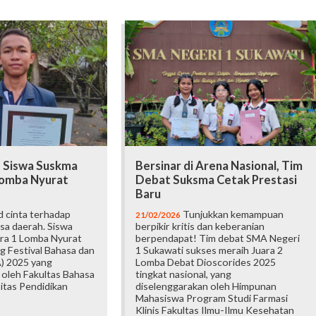
, Siswa Suskma
Bersinar di Arena Nasional, Tim
 Lomba Nyurat
Debat Suksma Cetak Prestasi
Baru
 cinta terhadap
Tunjukkan kemampuan
21/02/2026
sa daerah. Siswa
berpikir kritis dan keberanian
ra 1 Lomba Nyurat
berpendapat! Tim debat SMA Negeri
g Festival Bahasa dan
1 Sukawati sukses meraih Juara 2
) 2025 yang
Lomba Debat Dioscorides 2025
 oleh Fakultas Bahasa
tingkat nasional, yang
itas Pendidikan
diselenggarakan oleh Himpunan
Mahasiswa Program Studi Farmasi
Klinis Fakultas Ilmu-Ilmu Kesehatan