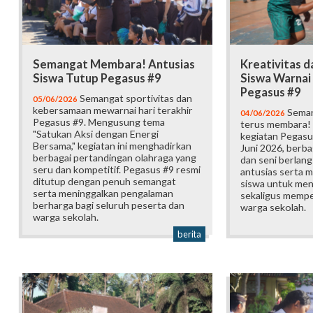
Semangat Membara! Antusias
Kreativitas 
Siswa Tutup Pegasus #9
Siswa Warnai
Pegasus #9
Semangat sportivitas dan
05/06/2026
kebersamaan mewarnai hari terakhir
Seman
04/06/2026
Pegasus #9. Mengusung tema
terus membara! 
"Satukan Aksi dengan Energi
kegiatan Pegasu
Bersama," kegiatan ini menghadirkan
Juni 2026, berba
berbagai pertandingan olahraga yang
dan seni berlan
seru dan kompetitif. Pegasus #9 resmi
antusias serta m
ditutup dengan penuh semangat
siswa untuk me
serta meninggalkan pengalaman
sekaligus memp
berharga bagi seluruh peserta dan
warga sekolah.
warga sekolah.
berita