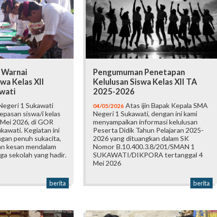
 Warnai
Pengumuman Penetapan
wa Kelas XII
Kelulusan Siswa Kelas XII TA
wati
2025-2026
egeri 1 Sukawati
Atas ijin Bapak Kepala SMA
04/05/2026
epasan siswa/i kelas
Negeri 1 Sukawati, dengan ini kami
 Mei 2026, di GOR
menyampaikan informasi kelulusan
awati. Kegiatan ini
Peserta Didik Tahun Pelajaran 2025-
gan penuh sukacita,
2026 yang dituangkan dalam SK
an kesan mendalam
Nomor B.10.400.3.8/201/SMAN 1
ga sekolah yang hadir.
SUKAWATI/DIKPORA tertanggal 4
Mei 2026
berita
berita