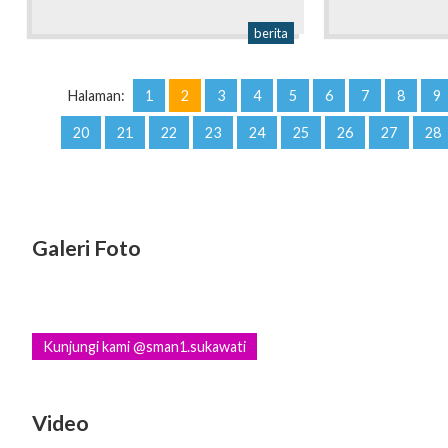
berita
Halaman:
1
2
3
4
5
6
7
8
9
20
21
22
23
24
25
26
27
28
Galeri Foto
Kunjungi kami @sman1.sukawati
Video