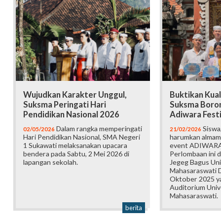
Wujudkan Karakter Unggul,
Buktikan Kual
Suksma Peringati Hari
Suksma Boron
Pendidikan Nasional 2026
Adiwara Festi
Dalam rangka memperingati
Siswa
02/05/2026
21/02/2026
Hari Pendidikan Nasional, SMA Negeri
harumkan almam
1 Sukawati melaksanakan upacara
event ADIWARA 
bendera pada Sabtu, 2 Mei 2026 di
Perlombaan ini 
lapangan sekolah.
Jegeg Bagus Uni
Mahasaraswati 
Oktober 2025 y
Auditorium Univ
Mahasaraswati.
berita