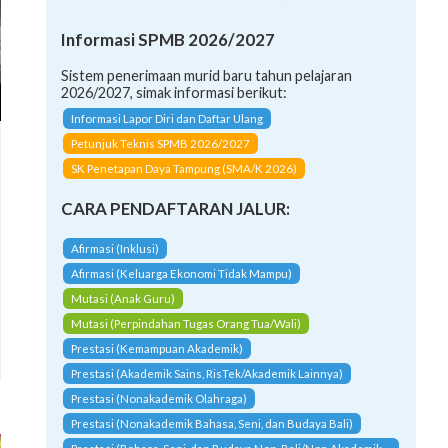
Informasi SPMB 2026/2027
Sistem penerimaan murid baru tahun pelajaran
2026/2027, simak informasi berikut:
Informasi Lapor Diri dan Daftar Ulang
Petunjuk Teknis SPMB 2026/2027
SK Penetapan Daya Tampung (SMA/K 2026)
CARA PENDAFTARAN JALUR:
Afirmasi (Inklusi)
Afirmasi (Keluarga Ekonomi Tidak Mampu)
Mutasi (Anak Guru)
Mutasi (Perpindahan Tugas Orang Tua/Wali)
Prestasi (Kemampuan Akademik)
Prestasi (Akademik Sains, RisTek/Akademik Lainnya)
Prestasi (Nonakademik Olahraga)
Prestasi (Nonakademik Bahasa, Seni, dan Budaya Bali)