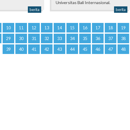
Universitas Bali Internasional.
berita
berita
10
11
12
13
14
15
16
17
18
19
29
30
31
32
33
34
35
36
37
38
39
40
41
42
43
44
45
46
47
48