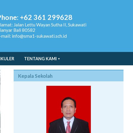
Phone: +62 361 299628
lamat:
Jalan Lettu Wayan Sutha II, Sukawati
ianyar Bali 80582
-mail: info@sma1-sukawati.sch.id
IKULER
TENTANG KAMI
Kepala Sekolah