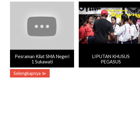
Pesraman Kilat SMA Negeri
LIPUTAN KHUSUS
1 Sukawati
PEGASUS
Selengkapnya ≫