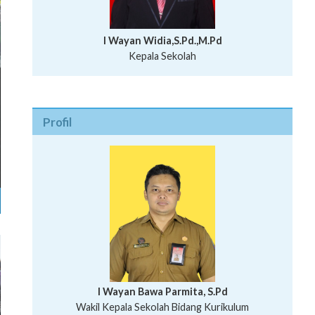
I Wayan Widia,S.Pd.,M.Pd
Kepala Sekolah
Profil
I Wayan Bawa Parmita, S.Pd
I Wayan Gede Aditya Pratita, S.Pd., M.Sn
Wakil Kepala Sekolah Bidang Kurikulum
Ni Wayan Nopi Sutantri, S.Pd.
Putu Suhartana, S.Pd.