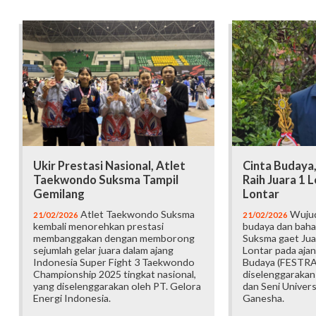
Ukir Prestasi Nasional, Atlet
Cinta Budaya
Taekwondo Suksma Tampil
Raih Juara 1
Gemilang
Lontar
Atlet Taekwondo Suksma
Wujud
21/02/2026
21/02/2026
kembali menorehkan prestasi
budaya dan baha
membanggakan dengan memborong
Suksma gaet Jua
sejumlah gelar juara dalam ajang
Lontar pada ajan
Indonesia Super Fight 3 Taekwondo
Budaya (FESTRA
Championship 2025 tingkat nasional,
diselenggarakan
yang diselenggarakan oleh PT. Gelora
dan Seni Univers
Energi Indonesia.
Ganesha.