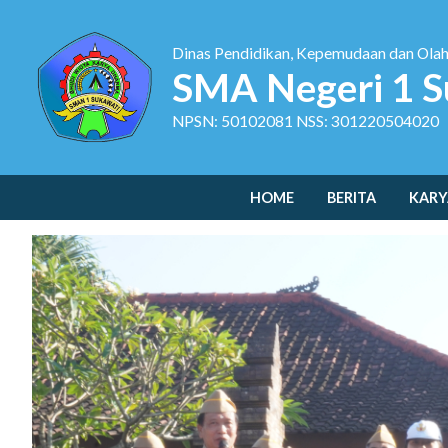
Dinas Pendidikan, Kepemudaan dan Ola
SMA Negeri 1 S
NPSN: 50102081 NSS: 301220504020
HOME
BERITA
KARY