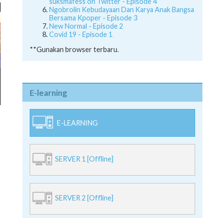
suksmafess on Twitter - Episode 4
Ngobrolin Kebudayaan Dan Karya Anak Bangsa
Bersama Kpoper - Episode 3
New Normal - Episode 2
Covid 19 - Episode 1
**Gunakan browser terbaru.
E-learning
E-LEARNING
SERVER 1 [Offline]
SERVER 2 [Offline]