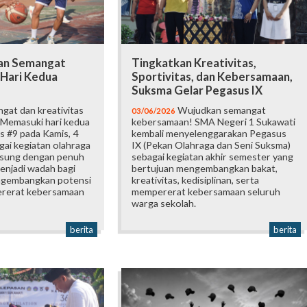
dan Semangat
Tingkatkan Kreativitas,
 Hari Kedua
Sportivitas, dan Kebersamaan,
Suksma Gelar Pegasus IX
gat dan kreativitas
Wujudkan semangat
03/06/2026
Memasuki hari kedua
kebersamaan! SMA Negeri 1 Sukawati
s #9 pada Kamis, 4
kembali menyelenggarakan Pegasus
gai kegiatan olahraga
IX (Pekan Olahraga dan Seni Suksma)
gsung dengan penuh
sebagai kegiatan akhir semester yang
enjadi wadah bagi
bertujuan mengembangkan bakat,
ngembangkan potensi
kreativitas, kedisiplinan, serta
ererat kebersamaan
mempererat kebersamaan seluruh
warga sekolah.
berita
berita