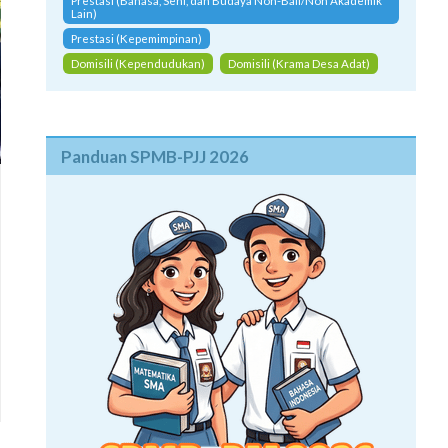
Prestasi (Bahasa, Seni, dan Budaya Non-Bali/Non Akademik
Lain)
Prestasi (Kepemimpinan)
Domisili (Kependudukan)
Domisili (Krama Desa Adat)
Panduan SPMB-PJJ 2026