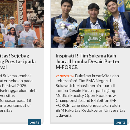
itas! Sejebag
Inspiratif! Tim Suksma Raih
g Prestasi pada
Juara II Lomba Desain Poster
val
M-FORCE.
/i Suksma kembali
Buktikan kreativitas dan
21/02/2026
ater sekolah pada
keberanian! Tim SMA Negeri 1
Festival 2025.
Sukawati berhasil meraih Juara II
diselenggarakan oleh
Lomba Desain Poster pada ajang
versitas
Medical Faculty Open Roadshow,
Denpasar pada 18
Championship, and Exhibition (M-
ang bertempat di
FORCE) yang diselenggarakan oleh
ersitas
BEM Fakultas Kedokteran Universitas
Udayana.
berita
berita