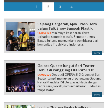
1
2
3
4
Sejebag Bergerak, Ajak Trash Hero
dalam Talk Show Sampah Plastik
Minimnya kesadaran siswa
14/02/2020
terhadap sampah plastik, Semeton Jegeg
Bagus Suksma mengundang pembicara dari
komunitas Trash Hero Indonesia.
berita
Golock Quest: Jungut Sari Teater
Debut di Panggung OPERA'SI 3.0!
Debut di OPERA'SI 3.0, Jungut Sari
14/02/2020
Teater tampil memukau di panggung Gedung
Natya Mandala, ISI Denpasar. Hadir dengan
cerita seru, kocak, namun berkesan. Totalitas
tanpa batas!
berita
Lomba Dharma Suaka Hadirkan