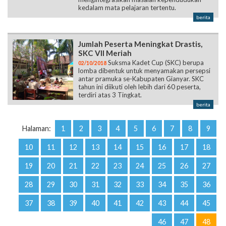
kedalam mata pelajaran tertentu.
berita
Jumlah Peserta Meningkat Drastis,
SKC VII Meriah
Suksma Kadet Cup (SKC) berupa
02/10/2018
lomba dibentuk untuk menyamakan persepsi
antar pramuka se-Kabupaten Gianyar. SKC
tahun ini diikuti oleh lebih dari 60 peserta,
terdiri atas 3 Tingkat.
berita
Halaman:
1
2
3
4
5
6
7
8
9
10
11
12
13
14
15
16
17
18
19
20
21
22
23
24
25
26
27
28
29
30
31
32
33
34
35
36
37
38
39
40
41
42
43
44
45
46
47
48