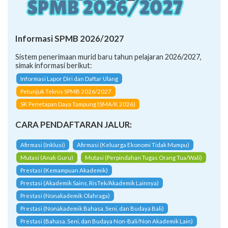
Informasi SPMB 2026/2027
Sistem penerimaan murid baru tahun pelajaran 2026/2027,
simak informasi berikut:
Informasi Lapor Diri dan Daftar Ulang
Petunjuk Teknis SPMB 2026/2027
SK Penetapan Daya Tampung (SMA/K 2026)
CARA PENDAFTARAN JALUR:
Afirmasi (Inklusi)
Afirmasi (Keluarga Ekonomi Tidak Mampu)
Mutasi (Anak Guru)
Mutasi (Perpindahan Tugas Orang Tua/Wali)
Prestasi (Kemampuan Akademik)
Prestasi (Akademik Sains, RisTek/Akademik Lainnya)
Prestasi (Nonakademik Olahraga)
Prestasi (Nonakademik Bahasa, Seni, dan Budaya Bali)
Prestasi (Bahasa, Seni, dan Budaya Non-Bali/Non Akademik Lain)