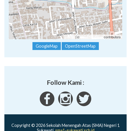
Leaflet
| ©
OpenStreetMap
contributors
GoogleMap
OpenStreetMap
Follow Kami :
Copyright © 2026 Sekolah Menengah Atas (SMA) Negeri 1
Sukawati.
sma1-sukawati.sch.id