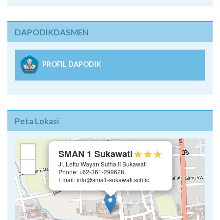
DAPODIKDASMEN
PROFIL DAPODIK
Peta Lokasi
×
+
SMAN 1 Sukawati
Jl. Lettu Wayan Sutha II Sukawati
−
Phone: +62-361-299628
Email: info@sma1-sukawati.sch.id