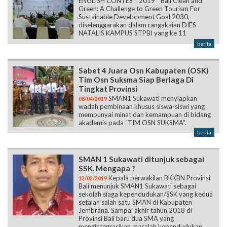
ENGLISH CONTEST 2019 “ Bali Clean and
Green: A Challenge to Green Tourism For
Sustainable Development Goal 2030,
diselenggarakan dalam rangakaian DIES
NATALIS KAMPUS STPBI yang ke 11
berita
Sabet 4 Juara Osn Kabupaten (OSK)
Tim Osn Suksma Siap Berlaga Di
Tingkat Provinsi
SMAN1 Sukawati menyiapkan
08/04/2019
wadah pembinaan khusus siswa-siswi yang
mempunyai minat dan kemampuan di bidang
akademis pada “TIM OSN SUKSMA”.
berita
SMAN 1 Sukawati ditunjuk sebagai
SSK. Mengapa ?
Kepala perwakilan BKKBN Provinsi
12/02/2019
Bali menunjuk SMAN1 Sukawati sebagai
sekolah siaga kependudukan/SSK yang kedua
setalah salah satu SMAN di Kabupaten
Jembrana. Sampai akhir tahun 2018 di
Provinsi Bali baru dua SMA yang
mengintegrasikan masalah kependudukan