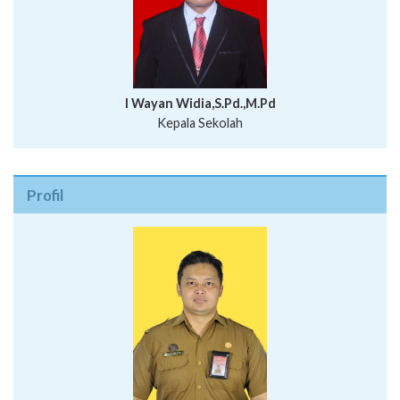
I Wayan Widia,S.Pd.,M.Pd
Kepala Sekolah
Profil