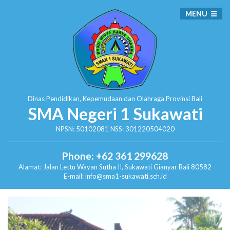
MENU
Dinas Pendidikan, Kepemudaan dan Olahraga
Provinsi Bali
SMA Negeri 1 Sukawati
NPSN: 50102081 NSS: 301220504020
Phone: +62 361 299628
Alamat:
Jalan Lettu Wayan Sutha II, Sukawati
Gianyar Bali 80582
E-mail: info@sma1-sukawati.sch.id