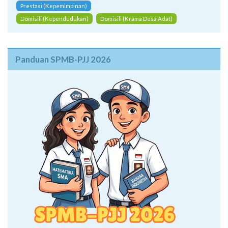
Prestasi (Kepemimpinan)
Domisili (Kependudukan)
Domisili (Krama Desa Adat)
Panduan SPMB-PJJ 2026