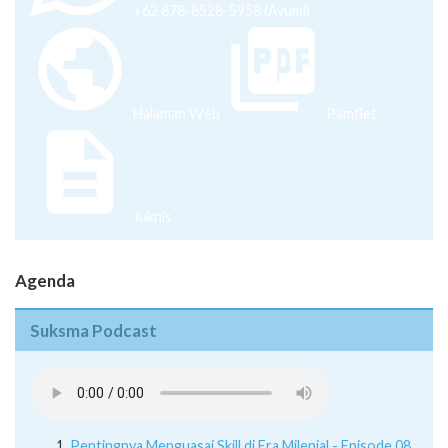
+62 878-8528-5958 (Ayumi)
Halaman Web
Pamflet
Juknis
Agenda
Suksma Podcast
Pentingnya Menguasai Skill di Era Milenial - Episode 08