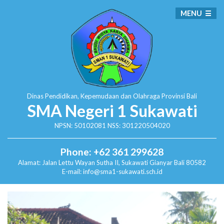
MENU
Dinas Pendidikan, Kepemudaan dan Olahraga
Provinsi Bali
SMA Negeri 1 Sukawati
NPSN: 50102081 NSS: 301220504020
Phone: +62 361 299628
Alamat:
Jalan Lettu Wayan Sutha II, Sukawati
Gianyar Bali 80582
E-mail: info@sma1-sukawati.sch.id