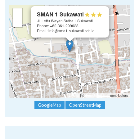
×
+
SMAN 1 Sukawati
Jl. Lettu Wayan Sutha II Sukawati
−
Phone: +62-361-299628
Email: info@sma1-sukawati.sch.id
Leaflet
| ©
OpenStreetMap
contributors
GoogleMap
OpenStreetMap