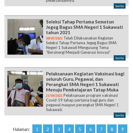
pelaksanaannya.
berita
Seleksi Tahap Pertama Semeton
Jegeg Bagus SMA Negeri 1 Sukawati
tahun 2021
Telah Dilaksanakan Kegiatan
08/05/2021
Seleksi Tahap Pertama Jegeg Bagus SMA
Negeri 1 Sukawati Mengusung Tema
“Bersinergi Menjadi Generasi Inovasi”
berita
Pelaksanaan Kegiatan Vaksinasi bagi
seluruh Guru, Pegawai, dan
Perangkat SMA Negeri 1 Sukawati
Menuju Pembelajaran Tatap Muka
Pelaksanaan program vaksinasi
21/04/2021
Covid-19 tahap pertama bagi guru dan
pegawai maupun perangkat SMA Negeri 1
Sukawati.
berita
Halaman:
1
2
3
4
5
6
7
8
9