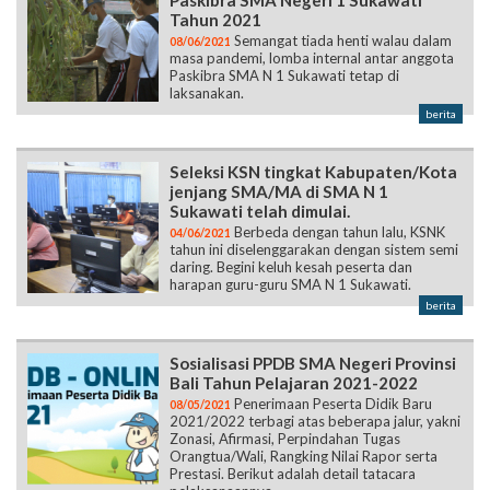
Paskibra SMA Negeri 1 Sukawati
Tahun 2021
Semangat tiada henti walau dalam
08/06/2021
masa pandemi, lomba internal antar anggota
Paskibra SMA N 1 Sukawati tetap di
laksanakan.
berita
Seleksi KSN tingkat Kabupaten/Kota
jenjang SMA/MA di SMA N 1
Sukawati telah dimulai.
Berbeda dengan tahun lalu, KSNK
04/06/2021
tahun ini diselenggarakan dengan sistem semi
daring. Begini keluh kesah peserta dan
harapan guru-guru SMA N 1 Sukawati.
berita
Sosialisasi PPDB SMA Negeri Provinsi
Bali Tahun Pelajaran 2021-2022
Penerimaan Peserta Didik Baru
08/05/2021
2021/2022 terbagi atas beberapa jalur, yakni
Zonasi, Afirmasi, Perpindahan Tugas
Orangtua/Wali, Rangking Nilai Rapor serta
Prestasi. Berikut adalah detail tatacara