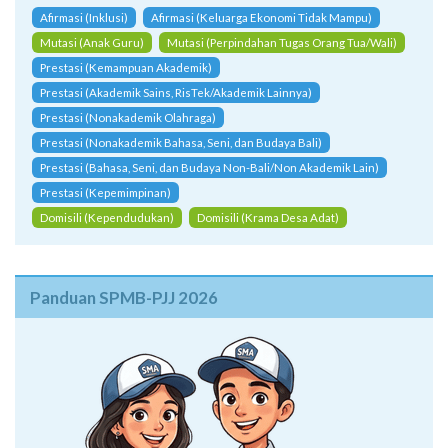
Afirmasi (Inklusi)
Afirmasi (Keluarga Ekonomi Tidak Mampu)
Mutasi (Anak Guru)
Mutasi (Perpindahan Tugas Orang Tua/Wali)
Prestasi (Kemampuan Akademik)
Prestasi (Akademik Sains, RisTek/Akademik Lainnya)
Prestasi (Nonakademik Olahraga)
Prestasi (Nonakademik Bahasa, Seni, dan Budaya Bali)
Prestasi (Bahasa, Seni, dan Budaya Non-Bali/Non Akademik Lain)
Prestasi (Kepemimpinan)
Domisili (Kependudukan)
Domisili (Krama Desa Adat)
Panduan SPMB-PJJ 2026